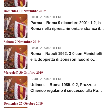
ritrova sola al terzo posto
Domenica 10 Novembre 2019
10:00 LA ROMA DI IERI
Parma – Roma 9 dicembre 2001: 1-2, la
Roma nella ripresa rimonta e sbanca il
Tardini. Proprio come l'anno prima...
Sabato 2 Novembre 2019
10:00 LA ROMA DI IERI
Roma – Napoli 1962: 3-0 con Menichelli
e la doppietta di Jonsson. Esordio
convincente nel nuovo torneo per la
Roma del presidente Marini Dettina
Mercoledì 30 Ottobre 2019
17:40 LA ROMA DI IERI
Udinese – Roma 1985: 0-2, Pruzzo e
Chierico regalano il successo alla Roma
del duo Eriksson - Clagluna
Domenica 27 Ottobre 2019