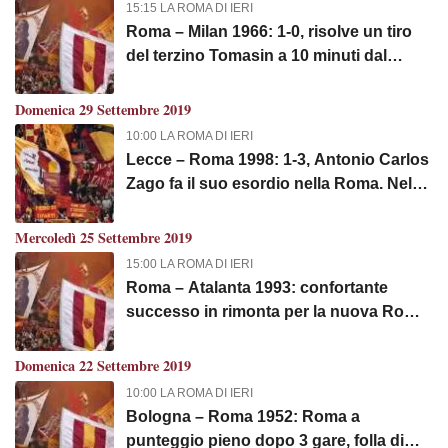
15:15 LA ROMA DI IERI
Roma – Milan 1966: 1-0, risolve un tiro
del terzino Tomasin a 10 minuti dal
termine. Roma di nuovo vittoriosa in
casa sul Milan dopo 11 anni
Domenica 29 Settembre 2019
10:00 LA ROMA DI IERI
Lecce – Roma 1998: 1-3, Antonio Carlos
Zago fa il suo esordio nella Roma. Nel
Lecce gioca l'ex Capitano Giuseppe
Giannini
Mercoledì 25 Settembre 2019
15:00 LA ROMA DI IERI
Roma – Atalanta 1993: confortante
successo in rimonta per la nuova Roma
di Mazzone
Domenica 22 Settembre 2019
10:00 LA ROMA DI IERI
Bologna – Roma 1952: Roma a
punteggio pieno dopo 3 gare, folla di