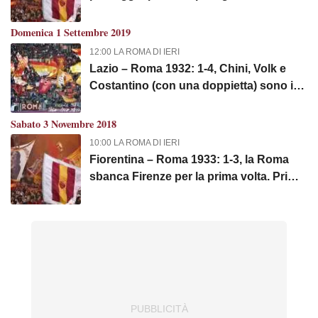
tifosi alla stazione Termini al ritorno della
squadra
Domenica 1 Settembre 2019
12:00 LA ROMA DI IERI
Lazio – Roma 1932: 1-4, Chini, Volk e
Costantino (con una doppietta) sono i
custodi della tradizione vincente
Sabato 3 Novembre 2018
10:00 LA ROMA DI IERI
Fiorentina – Roma 1933: 1-3, la Roma
sbanca Firenze per la prima volta. Primi
2 gol in giallorosso per il “Corsaro
Nero” Enrique Guaita