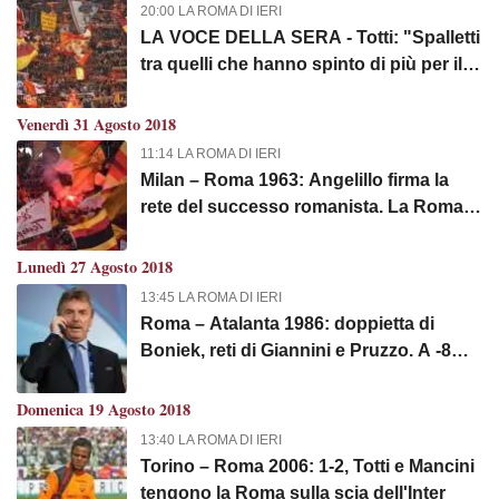
20:00 LA ROMA DI IERI
LA VOCE DELLA SERA - Totti: "Spalletti
tra quelli che hanno spinto di più per il
mio abbandono". Perotti: "Facile dare la
colpa al mister quando le cose non
Venerdì 31 Agosto 2018
vanno bene". Karsdorp: "Posso fare
11:14 LA ROMA DI IERI
molto per la Roma"
Milan – Roma 1963: Angelillo firma la
rete del successo romanista. La Roma
non vinceva al Meazza dal 1955
Lunedì 27 Agosto 2018
13:45 LA ROMA DI IERI
Roma – Atalanta 1986: doppietta di
Boniek, reti di Giannini e Pruzzo. A -8
dalla vetta la Roma tenta l'impresa
Domenica 19 Agosto 2018
13:40 LA ROMA DI IERI
Torino – Roma 2006: 1-2, Totti e Mancini
tengono la Roma sulla scia dell'Inter