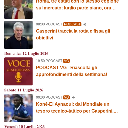
Roma, tre estati con lo stesso copione
sul mercato: luglio parte piano, ora
serve lo sprint
08:00 PODCAST
PODCAST
Gasperini traccia la rotta e fissa gli
obiettivi
Domenica 12 Luglio 2026
19:50 PODCAST
VG
PODCAST VG - Riascolta gli
approfondimenti della settimana!
Sabato 11 Luglio 2026
00:00 PODCAST
VG
Koné-El Aynaoui: dal Mondiale un
tesoro tecnico-tattico per Gasperini,
economico per la Roma
Venerdì 10 Luglio 2026