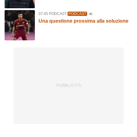
07:45 PODCAST
PODCAST
Una questione prossima alla soluzione