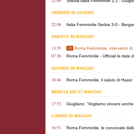
21:00
Svezia-Italia Femminile 2-2 - Giugl
VENERDÌ 05 GIUGNO
22:08
Italia Femminile-Serbia 3-0 - Berga
SABATO 30 MAGGIO
13:35
Roma Femminile, intervento di a
VG
07:36
Roma Femminile - Ufficiali le date di 
GIOVEDÌ 28 MAGGIO
18:46
Roma Femminile, il saluto di Haavi: 
MERCOLEDÌ 27 MAGGIO
17:52
Giugliano: "Vogliamo vincere anche 
LUNEDÌ 25 MAGGIO
16:51
Roma Femminile, le convocate dalla