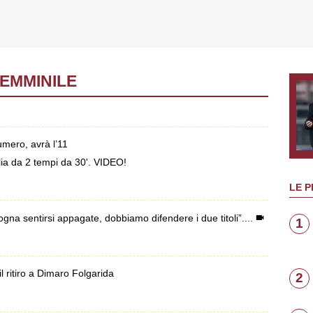
FEMMINILE
mero, avrà l’11
lia da 2 tempi da 30'. VIDEO!
LE P
na sentirsi appagate, dobbiamo difendere i due titoli”....
1
 ritiro a Dimaro Folgarida
2