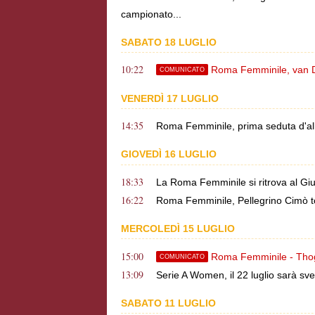
campionato...
SABATO 18 LUGLIO
10:22
Roma Femminile, van Die
COMUNICATO
VENERDÌ 17 LUGLIO
14:35
Roma Femminile, prima seduta d'all
GIOVEDÌ 16 LUGLIO
18:33
La Roma Femminile si ritrova al Giu
16:22
Roma Femminile, Pellegrino Cimò tor
MERCOLEDÌ 15 LUGLIO
15:00
Roma Femminile - Thoge
COMUNICATO
13:09
Serie A Women, il 22 luglio sarà sve
SABATO 11 LUGLIO