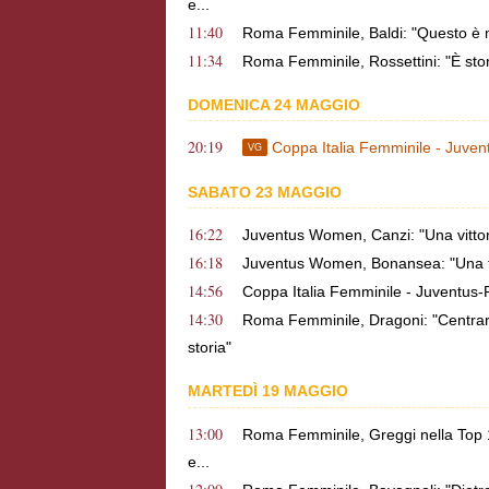
e...
11:40
Roma Femminile, Baldi: "Questo è me
11:34
Roma Femminile, Rossettini: "È storia
DOMENICA 24 MAGGIO
20:19
Coppa Italia Femminile - Juven
VG
SABATO 23 MAGGIO
16:22
Juventus Women, Canzi: "Una vittori
16:18
Juventus Women, Bonansea: "Una fin
14:56
Coppa Italia Femminile - Juventus-
14:30
Roma Femminile, Dragoni: "Centrare
storia"
MARTEDÌ 19 MAGGIO
13:00
Roma Femminile, Greggi nella Top 1
e...