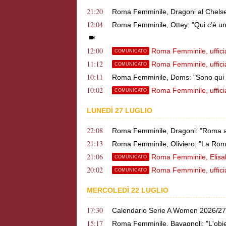
21:20
Roma Femminile, Dragoni al Chelse
12:04
Roma Femminile, Ottey: "Qui c'è un
12:00
Roma Femminile, ufficial
COMUNICATO
11:12
Roma Femminile, ufficia
COMUNICATO
10:11
Roma Femminile, Doms: "Sono qui pe
10:02
Roma Femminile, ufficia
COMUNICATO
LUNEDÌ 27 LUGLIO
22:08
Roma Femminile, Dragoni: "Roma a
21:13
Roma Femminile, Oliviero: "La Roma h
21:06
Roma Femminile, Elisab
COMUNICATO
20:02
Roma Femminile, ufficia
COMUNICATO
MERCOLEDÌ 22 LUGLIO
17:30
Calendario Serie A Women 2026/27 - 
15:17
Roma Femminile, Bavagnoli: "L'obiet