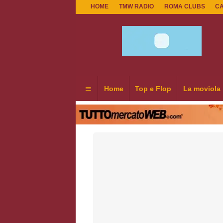
HOME
TMW RADIO
ROMA CLUBS
C
Home
Top e Flop
La moviola