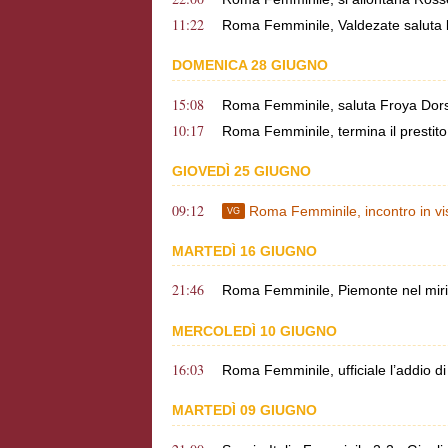
11:22
Roma Femminile, Valdezate saluta l
DOMENICA 28 GIUGNO
15:08
Roma Femminile, saluta Froya Dorsin
10:17
Roma Femminile, termina il prestito
GIOVEDÌ 25 GIUGNO
09:12
Roma Femminile, incontro in vist
VG
MARTEDÌ 16 GIUGNO
21:46
Roma Femminile, Piemonte nel mirino
MERCOLEDÌ 10 GIUGNO
16:03
Roma Femminile, ufficiale l’addio d
MARTEDÌ 09 GIUGNO