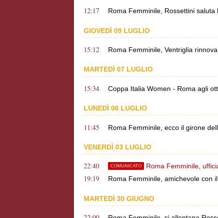
12:17
Roma Femminile, Rossettini saluta l
GIOVEDÌ 09 LUGLIO
15:12
Roma Femminile, Ventriglia rinnova f
MARTEDÌ 07 LUGLIO
15:34
Coppa Italia Women - Roma agli otta
LUNEDÌ 06 LUGLIO
11:45
Roma Femminile, ecco il girone de
VENERDÌ 03 LUGLIO
22:40
Roma Femminile, ufficia
COMUNICATO
19:19
Roma Femminile, amichevole con il
MARTEDÌ 30 GIUGNO
22:00
Roma Femminile, si allontana Rosse