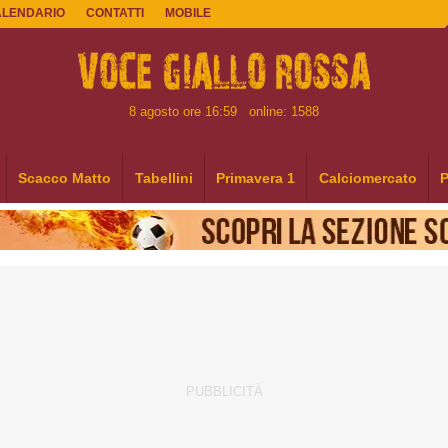
ALENDARIO
CONTATTI
MOBILE
8 agosto ore 16:59
online: 1588
Scacco Matto
Tabellini
Primavera 1
Calciomercato
P