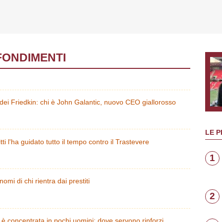
FONDIMENTI
 dei Friedkin: chi è John Galantic, nuovo CEO giallorosso
LE P
i l'ha guidato tutto il tempo contro il Trastevere
1
nomi di chi rientra dai prestiti
2
 concentrata in pochi uomini: dove servono rinforzi