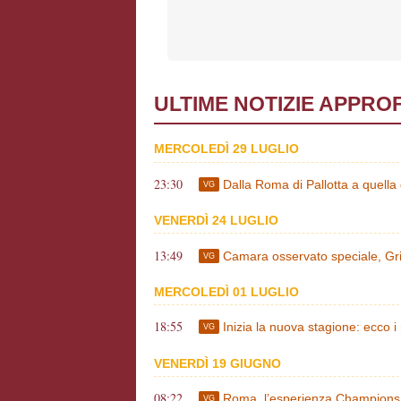
ULTIME NOTIZIE APPRO
MERCOLEDÌ 29 LUGLIO
23:30
Dalla Roma di Pallotta a quella
VG
VENERDÌ 24 LUGLIO
13:49
Camara osservato speciale, Gritt
VG
MERCOLEDÌ 01 LUGLIO
18:55
Inizia la nuova stagione: ecco i 
VG
VENERDÌ 19 GIUGNO
08:22
Roma, l’esperienza Champions è
VG