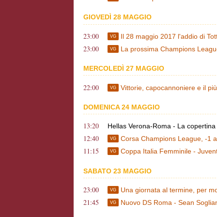
GIOVEDÌ 28 MAGGIO
23:00
Il 28 maggio 2017 l'addio di Tott
VG
23:00
La prossima Champions League:
VG
MERCOLEDÌ 27 MAGGIO
22:00
Vittorie, capocannoniere e il p
VG
DOMENICA 24 MAGGIO
13:20
Hellas Verona-Roma - La copertin
12:40
Corsa Champions League, -1 all
VG
11:15
Coppa Italia Femminile - Juve
VG
SABATO 23 MAGGIO
23:00
Una giornata al termine, per mo
VG
21:45
Nuovo DS Roma - Sean Sogliano, 
VG