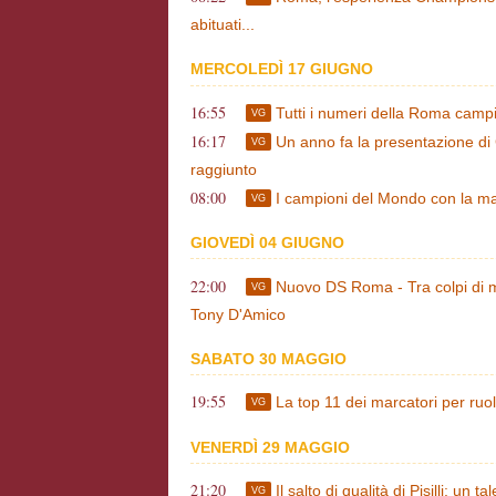
abituati...
MERCOLEDÌ 17 GIUGNO
16:55
Tutti i numeri della Roma campi
VG
16:17
Un anno fa la presentazione di
VG
raggiunto
08:00
I campioni del Mondo con la m
VG
GIOVEDÌ 04 GIUGNO
22:00
Nuovo DS Roma - Tra colpi di 
VG
Tony D'Amico
SABATO 30 MAGGIO
19:55
La top 11 dei marcatori per ruol
VG
VENERDÌ 29 MAGGIO
21:20
Il salto di qualità di Pisilli: un
VG