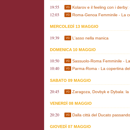
19:55
Kolarov e il feeling con i derby
VG
12:03
Roma-Genoa Femminile - La co
VG
MERCOLEDÌ 13 MAGGIO
19:39
L'asso nella manica
VG
DOMENICA 10 MAGGIO
10:50
Sassuolo-Roma Femminile - La
VG
10:40
Parma-Roma - La copertina de
VG
SABATO 09 MAGGIO
20:45
Zaragoza, Dovbyk e Dybala: la to
VG
VENERDÌ 08 MAGGIO
20:20
Dalla città del Ducato passando
VG
GIOVEDÌ 07 MAGGIO