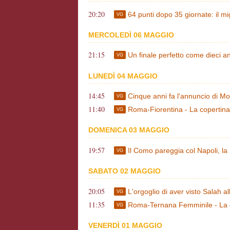
20:20
64 punti dopo 35 giornate: il mi
VG
MERCOLEDÌ 06 MAGGIO
21:15
Un finale perfetto come dieci 
VG
LUNEDÌ 04 MAGGIO
14:45
Cinque anni fa l'annuncio di Mou
VG
11:40
Roma-Fiorentina - La copertin
VG
DOMENICA 03 MAGGIO
19:57
Il Como pareggia col Napoli, la
VG
SABATO 02 MAGGIO
20:05
L'orgoglio di aver visto Salah a
VG
11:35
Roma-Ternana Femminile - La 
VG
VENERDÌ 01 MAGGIO