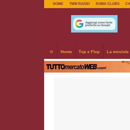
HOME
TMW RADIO
ROMA CLUBS
C
Home
Top e Flop
La moviola