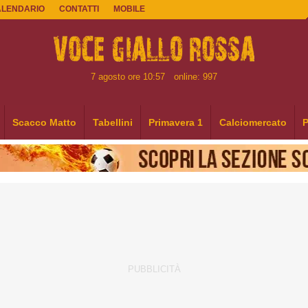
ALENDARIO
CONTATTI
MOBILE
7 agosto ore 10:57
online: 997
Scacco Matto
Tabellini
Primavera 1
Calciomercato
P