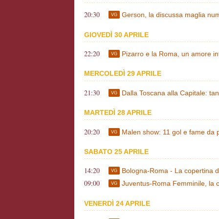
20:30
Gerson, la discussa maglia nu
VG
GIOVEDÌ 30 APRILE
22:20
Pizarro e la Roma, un amore infin
VG
MERCOLEDÌ 29 APRILE
21:30
Dalla Toscana alla Capitale: tan
VG
MARTEDÌ 28 APRILE
20:20
Malen show: 11 gol e fame da 
VG
SABATO 25 APRILE
14:20
Bologna-Roma - La copertina 
VG
09:00
Juventus-Roma Femminile, la 
VG
VENERDÌ 24 APRILE