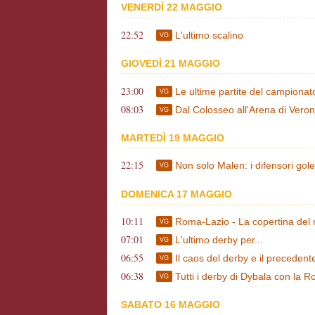
VENERDÌ 22 MAGGIO
22:52
L'ultimo scalino
VG
GIOVEDÌ 21 MAGGIO
23:00
Le ultime partite del campiona
VG
08:03
Dal Colosseo all'Arena di Veron
VG
MARTEDÌ 19 MAGGIO
22:15
Non solo Malen: i difensori gol
VG
DOMENICA 17 MAGGIO
10:11
Roma-Lazio - La copertina de
VG
07:01
L'ultimo derby per...
VG
06:55
Il caos del derby e il precedent
VG
06:38
Tutti i derby di Dybala con la 
VG
SABATO 16 MAGGIO