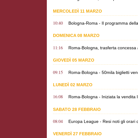
MERCOLEDÌ 11 MARZO
10:40
Bologna-Roma - Il programma della vigi
DOMENICA 08 MARZO
11:16
Roma-Bologna, trasferta concessa ai t
GIOVEDÌ 05 MARZO
09:15
Roma-Bologna - 50mila biglietti vendu
LUNEDÌ 02 MARZO
16:08
Roma-Bologna - Iniziata la vendita li
SABATO 28 FEBBRAIO
08:04
Europa League - Resi noti gli orari 
VENERDÌ 27 FEBBRAIO