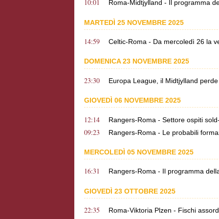
10:01
Roma-Midtjylland - Il programma dell
MARTEDÌ 25 NOVEMBRE 2025
14:59
Celtic-Roma - Da mercoledì 26 la vend
DOMENICA 23 NOVEMBRE 2025
23:30
Europa League, il Midtjylland perde 
GIOVEDÌ 06 NOVEMBRE 2025
12:14
Rangers-Roma - Settore ospiti sol
09:23
Rangers-Roma - Le probabili formazi
MERCOLEDÌ 05 NOVEMBRE 2025
16:31
Rangers-Roma - Il programma della v
GIOVEDÌ 23 OTTOBRE 2025
22:35
Roma-Viktoria Plzen - Fischi assor