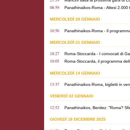
08:59
Panathinaikos-Roma - Attesi 2.000 ti
MERCOLEDÌ 28 GENNAIO
10:50
Panathinaikos-Roma - Il programma del
MERCOLEDÌ 21 GENNAIO
18:27
Roma-Stoccarda - I convocati di Gas
10:05
Roma-Stoccarda, il programma della 
MERCOLEDÌ 14 GENNAIO
13:37
Panathinaikos-Roma, biglietti in ven
VENERDÌ 02 GENNAIO
12:52
Panathinaikos, Benitez: "Roma? Sfid
GIOVEDÌ 18 DICEMBRE 2025