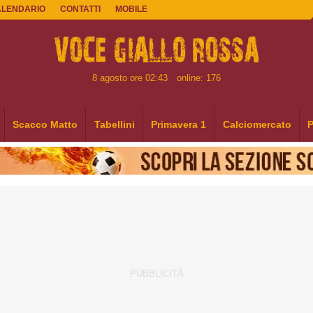
ALENDARIO
CONTATTI
MOBILE
8 agosto ore 02:43
online: 176
Scacco Matto
Tabellini
Primavera 1
Calciomercato
P