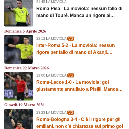
21:45 LA MOVIOLA
Roma-Pisa - La moviola: nessun fallo di
mano di Touré. Manca un rigore ai
giallorossi
Domenica 5 Aprile 2026
22:12 LA MOVIOLA
VG
Inter-Roma 5-2 - La moviola: nessun
rigore per fallo di mano di Akanji.
Regolare il terzo gol nerazzurro
Domenica 22 Marzo 2026
19:00 LA MOVIOLA
VG
Roma-Lecce 1-0 - La moviola: gol
giustamente annullato a Pisilli. Manca
un giallo a Pellegrini
Giovedì 19 Marzo 2026
23:23 LA MOVIOLA
VG
Roma-Bologna 3-4 - C'è il rigore per gli
emiliani, non c'è chiarezza sul primo gol