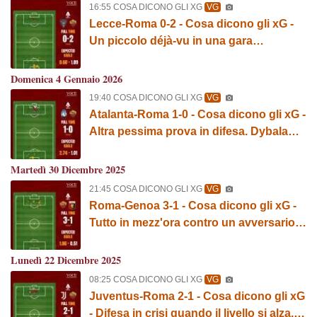
16:55 COSA DICONO GLI XG
VG
Lecce-Roma 0-2 - Cosa dicono gli xG -
Un piccolo déjà-vu in una gara
"normale". GRAFICA!
Domenica 4 Gennaio 2026
19:40 COSA DICONO GLI XG
VG
Atalanta-Roma 1-0 - Cosa dicono gli xG -
Altra pessima prova in difesa. Dybala
continua a sprecare. GRAFICA!
Martedì 30 Dicembre 2025
21:45 COSA DICONO GLI XG
VG
Roma-Genoa 3-1 - Cosa dicono gli xG -
Tutto in mezz'ora contro un avversario
nullo. GRAFICA!
Lunedì 22 Dicembre 2025
08:25 COSA DICONO GLI XG
VG
Juventus-Roma 2-1 - Cosa dicono gli xG
- Difesa in crisi quando il livello si alza.