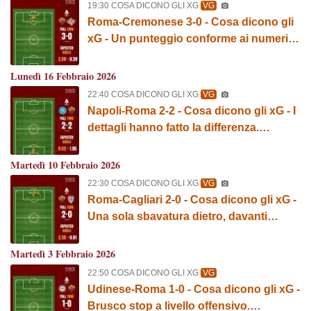
19:30 COSA DICONO GLI XG
VG
Roma-Cremonese 3-0 - Cosa dicono gli
xG - Un punteggio conforme ai numeri.
Miglior prova difensiva della stagione.
GRAFICA!
Lunedì 16 Febbraio 2026
22:40 COSA DICONO GLI XG
VG
Napoli-Roma 2-2 - Cosa dicono gli xG - I
dettagli hanno fatto la differenza.
GRAFICA!
Martedì 10 Febbraio 2026
22:30 COSA DICONO GLI XG
VG
Roma-Cagliari 2-0 - Cosa dicono gli xG -
Una sola sbavatura dietro, davanti
Malen corre. GRAFICA!
Martedì 3 Febbraio 2026
22:50 COSA DICONO GLI XG
VG
Udinese-Roma 1-0 - Cosa dicono gli xG -
Brusco stop a livello offensivo.