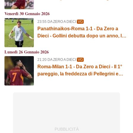
Svilar e il salvataggio di Okoye su
Mancini
Venerdì 30 Gennaio 2026
23:55 DA ZERO A DIECI
VG
Panathinaikos-Roma 1-1 - Da Zero a
Dieci - Gollini debutta dopo un anno, la
favorevole differenza reti e la zampata di
Ziolkowski
Lunedì 26 Gennaio 2026
21:20 DA ZERO A DIECI
VG
Roma-Milan 1-1 - Da Zero a Dieci - Il 1°
pareggio, la freddezza di Pellegrini e
subito Venturino