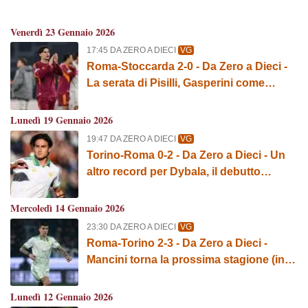
Venerdì 23 Gennaio 2026
17:45 DA ZERO A DIECI
VG
Roma-Stoccarda 2-0 - Da Zero a Dieci -
La serata di Pisilli, Gasperini come
Fonseca e il muro Svilar
Lunedì 19 Gennaio 2026
19:47 DA ZERO A DIECI
VG
Torino-Roma 0-2 - Da Zero a Dieci - Un
altro record per Dybala, il debutto
perfetto di Malen e la rabbia di Gasperini
Mercoledì 14 Gennaio 2026
23:30 DA ZERO A DIECI
VG
Roma-Torino 2-3 - Da Zero a Dieci -
Mancini torna la prossima stagione (in
Coppa Italia), il record di Arena e la
doppia cifra di sconfitte già a gennaio
Lunedì 12 Gennaio 2026