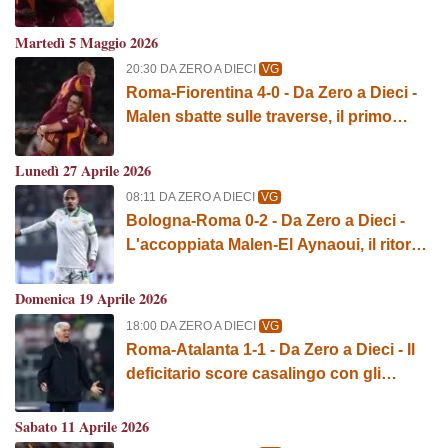
segnati da Malen
Martedì 5 Maggio 2026
20:30 DA ZERO A DIECI
VG
Roma-Fiorentina 4-0 - Da Zero a Dieci -
Malen sbatte sulle traverse, il primo
poker e i numeri di Pisilli
Lunedì 27 Aprile 2026
08:11 DA ZERO A DIECI
VG
Bologna-Roma 0-2 - Da Zero a Dieci -
L'accoppiata Malen-El Aynaoui, il ritorno
di Dybala e i pali di Orsolini
Domenica 19 Aprile 2026
18:00 DA ZERO A DIECI
VG
Roma-Atalanta 1-1 - Da Zero a Dieci - Il
deficitario score casalingo con gli
orobici, il futuro incerto di Gasperini e la
debacle totale contro le big
Sabato 11 Aprile 2026