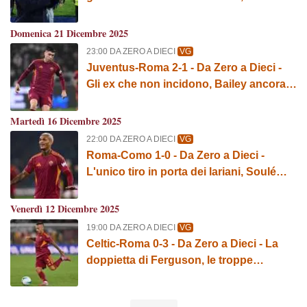
l'omaggio dei tifosi a De Rossi e
l'importanza di Soulé
Domenica 21 Dicembre 2025
23:00 DA ZERO A DIECI
VG
Juventus-Roma 2-1 - Da Zero a Dieci -
Gli ex che non incidono, Bailey ancora
ko e lo squillo di Baldanzi
Martedì 16 Dicembre 2025
22:00 DA ZERO A DIECI
VG
Roma-Como 1-0 - Da Zero a Dieci -
L'unico tiro in porta dei lariani, Soulé
sempre decisivo e l'obiettivo di Wesley
Venerdì 12 Dicembre 2025
19:00 DA ZERO A DIECI
VG
Celtic-Roma 0-3 - Da Zero a Dieci - La
doppietta di Ferguson, le troppe
ammonizioni e il ritorno di Angelino