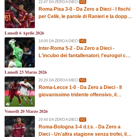
22:47 DA ZERO A DIECI
VG
Roma-Pisa 3-0 - Da Zero a Dieci - I fischi
per Celik, le parole di Ranieri e la doppia
cifra di Malen
Lunedì 6 Aprile 2026
19:05 DA ZERO A DIECI
VG
Inter-Roma 5-2 - Da Zero a Dieci -
L'incubo dei fantallenatori, l'eurogol che
ha cambiato il match e la prima vera
debacle stagionale
Lunedì 23 Marzo 2026
20:20 DA ZERO A DIECI
VG
Roma-Lecce 1-0 - Da Zero a Dieci - Il
giovanissimo tridente offensivo, il
salvataggio di Hermoso e il sigillo di Vaz
Venerdì 20 Marzo 2026
20:40 DA ZERO A DIECI
VG
Roma-Bologna 3-4 d.t.s. - Da Zero a
Dieci - Un'altra stagione senza trofei, il