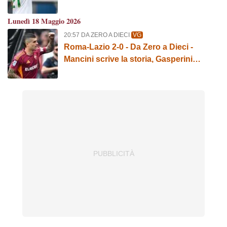
chiusura di El Shaarawy e uno storico
Cristante
Lunedì 18 Maggio 2026
20:57 DA ZERO A DIECI
VG
Roma-Lazio 2-0 - Da Zero a Dieci -
Mancini scrive la storia, Gasperini
infallibile e il ritorno di Dovbyk