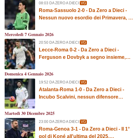
08:03 DA ZERO A DIECI
VG
Roma-Sassuolo 2-0 - Da Zero a Dieci -
Nessun nuovo esordio dei Primavera, il
solito Svilar e Soulé come Yamal
Mercoledì 7 Gennaio 2026
20:50 DA ZERO A DIECI
VG
Lecce-Roma 0-2 - Da Zero a Dieci -
Ferguson e Dovbyk a segno insieme,
l'esordio di Romano e la gran partita di
Ziolkowski
Domenica 4 Gennaio 2026
19:52 DA ZERO A DIECI
VG
Atalanta-Roma 1-0 - Da Zero a Dieci -
Incubo Scalvini, nessun difensore
titolare con il Lecce e l'uscita dalla zona
Champions
Martedì 30 Dicembre 2025
23:00 DA ZERO A DIECI
VG
Roma-Genoa 3-1 - Da Zero a Dieci - Il 1°
gol di Koné all'ultima del 2025,