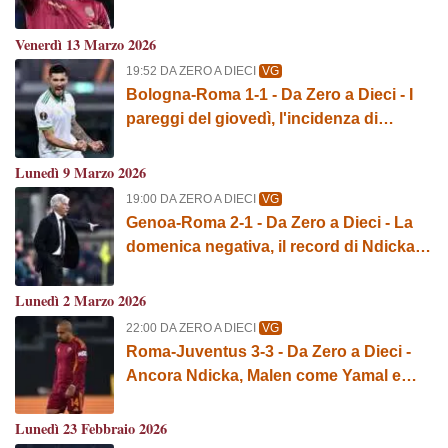
Champions e il primato di Malen
Venerdì 13 Marzo 2026
19:52 DA ZERO A DIECI
VG
Bologna-Roma 1-1 - Da Zero a Dieci - I
pareggi del giovedì, l'incidenza di
Pellegrini e il rientro di Hermoso
Lunedì 9 Marzo 2026
19:00 DA ZERO A DIECI
VG
Genoa-Roma 2-1 - Da Zero a Dieci - La
domenica negativa, il record di Ndicka e
la protesta di Gasperini
Lunedì 2 Marzo 2026
22:00 DA ZERO A DIECI
VG
Roma-Juventus 3-3 - Da Zero a Dieci -
Ancora Ndicka, Malen come Yamal e
Budimir e il tabù Spalletti
Lunedì 23 Febbraio 2026