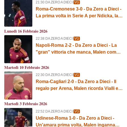
21:30 DA ZERO A DIECI
VG
Roma-Cremonese 3-0 - Da Zero a Dieci -
La prima volta in Serie A per Ndicka, la
testa di Cristante e l'amuleto Di Bello
Lunedì 16 Febbraio 2026
22:38 DA ZERO A DIECI
VG
Napoli-Roma 2-2 - Da Zero a Dieci - La
"gran" vittoria che manca, Malen come
Batistuta ed El Shaarawy e la trasferta
tabù
Martedì 10 Febbraio 2026
22:30 DA ZERO A DIECI
VG
Roma-Cagliari 2-0 - Da Zero a Dieci - Il
regalo per Arena, Malen ricorda Vialli e il
cucchiaio sotto gli occhi di Totti
Martedì 3 Febbraio 2026
22:52 DA ZERO A DIECI
VG
Udinese-Roma 1-0 - Da Zero a Dieci -
Un'amara prima volta, Malen inganna