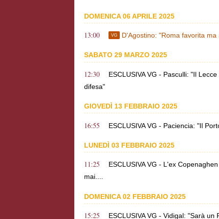
DOMENICA 06 APRILE 2025
13:00
D'Agostino: "Roma favorita ma se 
VG
SABATO 29 MARZO 2025
12:30
ESCLUSIVA VG - Pasculli: "Il Lecce
difesa"
GIOVEDÌ 13 FEBBRAIO 2025
16:55
ESCLUSIVA VG - Paciencia: "Il Porto
LUNEDÌ 03 FEBBRAIO 2025
11:25
ESCLUSIVA VG - L'ex Copenaghen R
mai....
DOMENICA 02 FEBBRAIO 2025
15:25
ESCLUSIVA VG - Vidigal: "Sarà un R