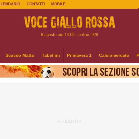
ALENDARIO
CONTATTI
MOBILE
9 agosto ore 14:08
online: 926
Scacco Matto
Tabellini
Primavera 1
Calciomercato
P