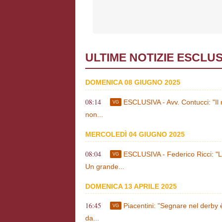
ULTIME NOTIZIE ESCLUS
DOMENICA 08 GIUGNO 2025
08:14
ESCLUSIVA - Avv. Contucci: "Il
VG
non...
MERCOLEDÌ 04 GIUGNO 2025
08:04
ESCLUSIVA - Federico Ricci: "
VG
Un grande...
DOMENICA 13 APRILE 2025
16:45
Piacentini: "Segnare nel derby è
VG
da...