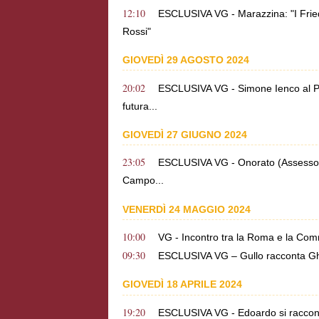
12:10
ESCLUSIVA VG - Marazzina: "I Frie
Rossi"
GIOVEDÌ 29 AGOSTO 2024
20:02
ESCLUSIVA VG - Simone Ienco al Pin
futura...
GIOVEDÌ 27 GIUGNO 2024
23:05
ESCLUSIVA VG - Onorato (Assessore a
Campo...
VENERDÌ 24 MAGGIO 2024
10:00
VG - Incontro tra la Roma e la Comm
09:30
ESCLUSIVA VG – Gullo racconta Ghiso
GIOVEDÌ 18 APRILE 2024
19:20
ESCLUSIVA VG - Edoardo si racconta: