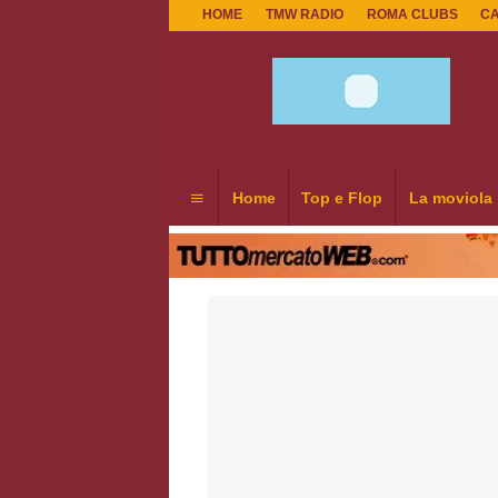
HOME
TMW RADIO
ROMA CLUBS
C
Home
Top e Flop
La moviola