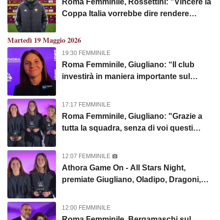
Roma Femminile, Rossettini: "Vincere la
Coppa Italia vorrebbe dire rendere
onore a un grande percorso"
Martedì 19 Maggio 2026
19:30 FEMMINILE
Roma Femminile, Giugliano: “Il club
investirà in maniera importante sul
mercato. Io rimango”. VIDEO!
17:17 FEMMINILE
Roma Femminile, Giugliano: "Grazie a
tutta la squadra, senza di voi questi
premi non esisterebbero"
12:07 FEMMINILE
Athora Game On - All Stars Night,
premiate Giugliano, Oladipo, Dragoni,
Corelli, Bergamaschi e Greggi. VIDEO!
12:00 FEMMINILE
Roma Femminile, Bergamaschi sul