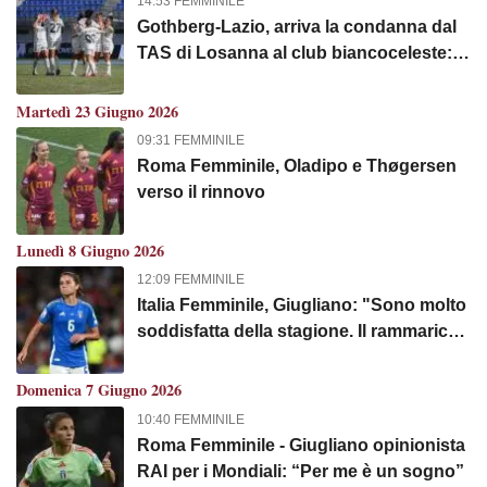
14:53 FEMMINILE
Gothberg-Lazio, arriva la condanna dal
TAS di Losanna al club biancoceleste:
ecco il motivo
Martedì 23 Giugno 2026
09:31 FEMMINILE
Roma Femminile, Oladipo e Thøgersen
verso il rinnovo
Lunedì 8 Giugno 2026
12:09 FEMMINILE
Italia Femminile, Giugliano: "Sono molto
soddisfatta della stagione. Il rammarico?
Il percorso europeo con la Roma"
Domenica 7 Giugno 2026
10:40 FEMMINILE
Roma Femminile - Giugliano opinionista
RAI per i Mondiali: “Per me è un sogno”