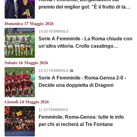
premio del miglior gol: “È il frutto di tanti
sacrifici che facciamo ogni giorno”.
VIDEO!
Domenica 17 Maggio 2026
19:50 FEMMINILE
Serie A Femminile - La Roma chiude con
un'altra vittoria. Crollo casalingo
dell'Inter, vince la Juventus
Sabato 16 Maggio 2026
16:52 FEMMINILE
Serie A Femminile - Roma-Genoa 2-0 -
Decide una doppietta di Dragoni
Giovedì 14 Maggio 2026
11:10 FEMMINILE
Femminile, Roma-Genoa: tutte le info
per chi si recherà al Tre Fontane