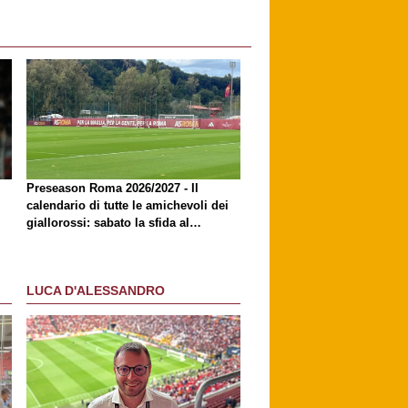
Preseason Roma 2026/2027 - Il
calendario di tutte le amichevoli dei
giallorossi: sabato la sfida al
Brighton
LUCA D'ALESSANDRO