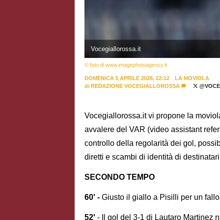
Vocegiallorossa.it
© foto di www.imagephotoagency.it
DOMENICA 5 APRILE 2026, 22:12
LA MOVIOLA
di
REDAZIONE VOCEGIALLOROSSA
@VOCE
Vocegiallorossa.it vi propone la moviol
avvalere del VAR (video assistant refere
controllo della regolarità dei gol, possibil
diretti e scambi di identità di destinatar
SECONDO TEMPO
60' -
Giusto il giallo a Pisilli per un fal
52'
- Il gol del 3-1 di Lautaro Martine