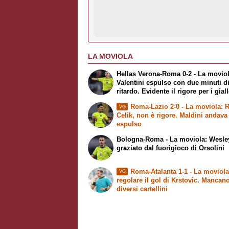
LA MOVIOLA
Hellas Verona-Roma 0-2 - La moviol
Valentini espulso con due minuti d
ritardo. Evidente il rigore per i gial
Roma-Lazio 2-0 - La moviola: R
VG
Celik, non è rigore. Maldini andava
espulso
Bologna-Roma - La moviola: Wesle
graziato dal fuorigioco di Orsolini
Roma-Atalanta 1-1 - La moviola
VG
regolare il gol di Krstovic. Mancan
diversi cartellini