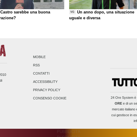
Castro sarebbe una buona
Un anno dopo, una situazione
VG
razione?
uguale e diversa
MOBILE
RSS
CONTATTI
/2010
di
ACCESSIBILITY
PRIVACY POLICY
24 Ore System
è 
CONSENSO COOKIE
ORE
e di un se
mercato italiano 
cui gestisce in es
in