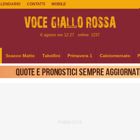
ALENDARIO
CONTATTI
MOBILE
6 agosto ore 12:27
online: 1237
Scacco Matto
Tabellini
Primavera 1
Calciomercato
P