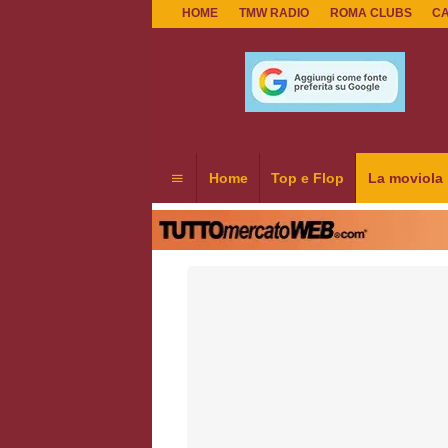
HOME
TMW RADIO
ROMA CLUBS
C
Home
Top e Flop
La moviola