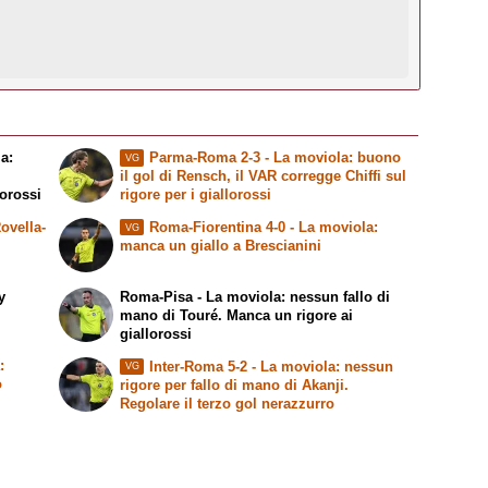
a:
Parma-Roma 2-3 - La moviola: buono
VG
i
il gol di Rensch, il VAR corregge Chiffi sul
lorossi
rigore per i giallorossi
ovella-
Roma-Fiorentina 4-0 - La moviola:
VG
manca un giallo a Brescianini
y
Roma-Pisa - La moviola: nessun fallo di
mano di Touré. Manca un rigore ai
giallorossi
:
Inter-Roma 5-2 - La moviola: nessun
VG
o
rigore per fallo di mano di Akanji.
Regolare il terzo gol nerazzurro