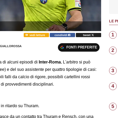
LE P
1
vedi letture
condividi
tweet
GIALLOROSSA
FONTI PREFERITE
2
a di alcuni episodi di
Inter-Roma.
L'arbitro si può
e) e del suo assistente per quattro tipologie di casi:
3
i falli da calcio di rigore, possibili cartellini rossi
i di provvedimenti disciplinari.
4
lo in ritardo su Thuram.
5
z nasce da un contatto tra Thuram e Rensch, con una