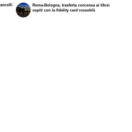
Gasperini e un calciatore allo stadio
cancelli
Roma-Bologna, trasferta concessa ai tifosi
Renato Dall'Ara
ospiti con la fidelity card rossoblù