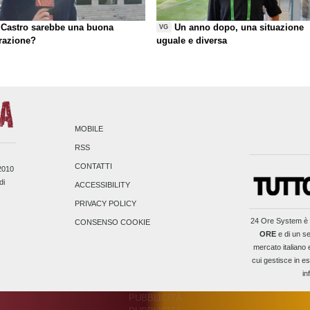
Castro sarebbe una buona
Un anno dopo, una situazione
VG
razione?
uguale e diversa
MOBILE
RSS
CONTATTI
/2010
di
ACCESSIBILITY
PRIVACY POLICY
24 Ore System
è 
CONSENSO COOKIE
ORE
e di un se
mercato italiano 
cui gestisce in es
in