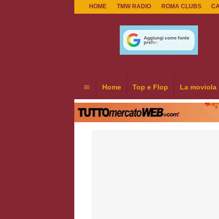
HOME
TMW RADIO
ROMA CLUBS
C
Home
Top e Flop
La moviola