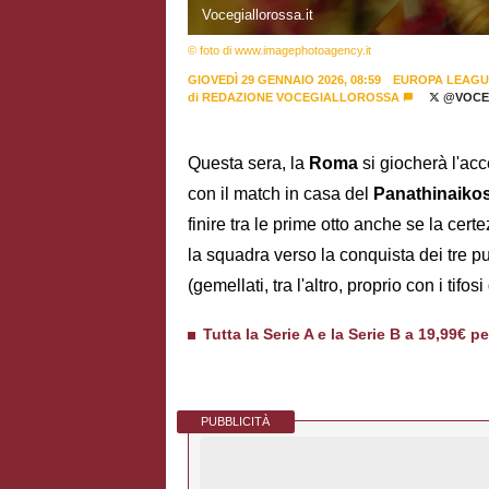
Vocegiallorossa.it
© foto di www.imagephotoagency.it
GIOVEDÌ 29 GENNAIO 2026, 08:59
EUROPA LEAGU
di
REDAZIONE VOCEGIALLOROSSA
@VOCE
Questa sera, la
Roma
si giocherà l'ac
con il match in casa del
Panathinaiko
finire tra le prime otto anche se la cert
la squadra verso la conquista dei tre pu
(gemellati, tra l'altro, proprio con i tif
Tutta la Serie A e la Serie B a 19,99€ p
PUBBLICITÀ