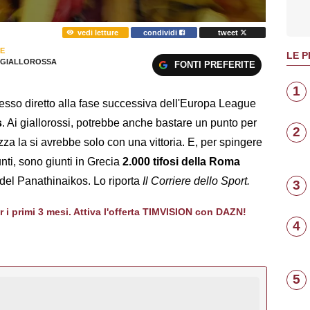
vedi letture
condividi
tweet
E
LE P
GIALLOROSSA
FONTI PREFERITE
1
cesso diretto alla fase successiva dell'Europa League
s
. Ai giallorossi, potrebbe anche bastare un punto per
2
ezza la si avrebbe solo con una vittoria. E, per spingere
nti, sono giunti in Grecia
2.000 tifosi della Roma
osi del Panathinaikos. Lo riporta
Il Corriere dello Sport.
3
er i primi 3 mesi. Attiva l'offerta TIMVISION con DAZN!
4
5