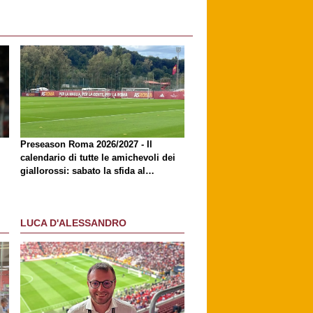
Preseason Roma 2026/2027 - Il
calendario di tutte le amichevoli dei
giallorossi: sabato la sfida al
Brighton
LUCA D'ALESSANDRO