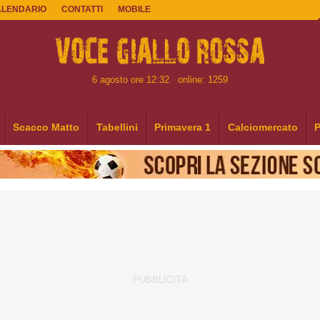
ALENDARIO
CONTATTI
MOBILE
6 agosto ore 12:32
online: 1259
Scacco Matto
Tabellini
Primavera 1
Calciomercato
P