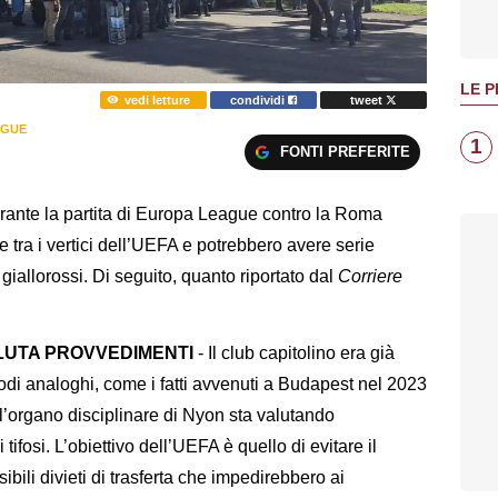
LE P
vedi letture
condividi
tweet
AGUE
1
FONTI PREFERITE
 durante la partita di Europa League contro la Roma
tra i vertici dell’UEFA e potrebbero avere serie
iallorossi. Di seguito, quanto riportato dal
Corriere
ALUTA PROVVEDIMENTI
- Il club capitolino era già
odi analoghi, come i fatti avvenuti a Budapest nel 2023
 l’organo disciplinare di Nyon sta valutando
 tifosi. L’obiettivo dell’UEFA è quello di evitare il
sibili divieti di trasferta che impedirebbero ai