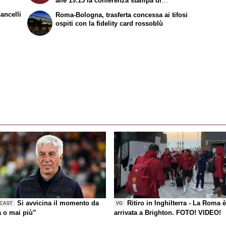
alle 19:15 la conferenza stampa di
Gasperini e un calciatore allo stadio
cancelli
Roma-Bologna, trasferta concessa ai tifosi
Renato Dall'Ara
ospiti con la fidelity card rossoblù
Si avvicina il momento da
Ritiro in Inghilterra - La Roma 
CAST
VG
a o mai più”
arrivata a Brighton. FOTO! VIDEO!