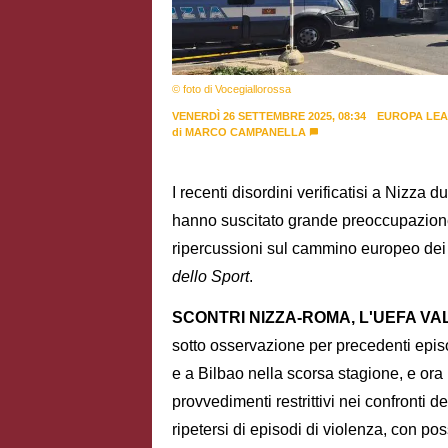
© foto di Vocegiallorossa
VENERDÌ 26 SETTEMBRE 2025, 08:34
EUROPA LE
di
MARCO CAMPANELLA
I recenti disordini verificatisi a Nizza
hanno suscitato grande preoccupazione 
ripercussioni sul cammino europeo dei g
dello Sport
.
SCONTRI NIZZA-ROMA, L'UEFA V
sotto osservazione per precedenti epis
e a Bilbao nella scorsa stagione, e ora
provvedimenti restrittivi nei confronti dei
ripetersi di episodi di violenza, con pos