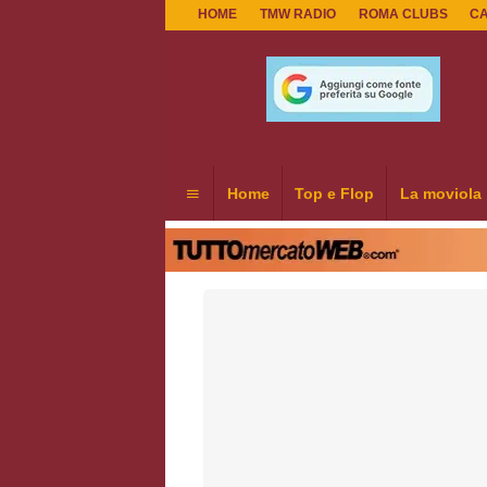
HOME
TMW RADIO
ROMA CLUBS
C
Home
Top e Flop
La moviola