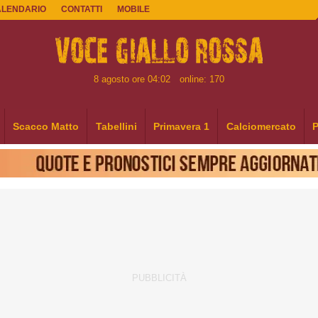
ALENDARIO
CONTATTI
MOBILE
8 agosto ore 04:02
online: 170
Scacco Matto
Tabellini
Primavera 1
Calciomercato
P