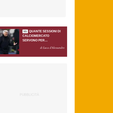
QUANTE SESSIONI DI
VG
CALCIOMERCATO
SERVONO PER
ACCONTENTARE
di Luca d'Alessandro
GASPERINI?