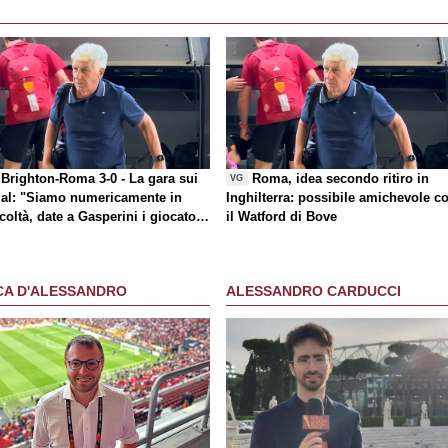
Brighton-Roma 3-0 - La gara sui
Roma, idea secondo ritiro in
VG
al
: "Siamo numericamente in
Inghilterra: possibile amichevole c
icoltà, date a Gasperini i giocatori
il Watford di Bove
 chiede"
CA D'ALESSANDRO
ALESSANDRO CARDUCCI