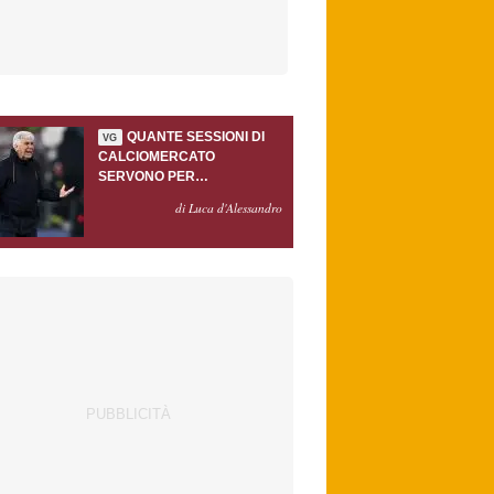
QUANTE SESSIONI DI
VG
CALCIOMERCATO
SERVONO PER
ACCONTENTARE
di Luca d'Alessandro
GASPERINI?