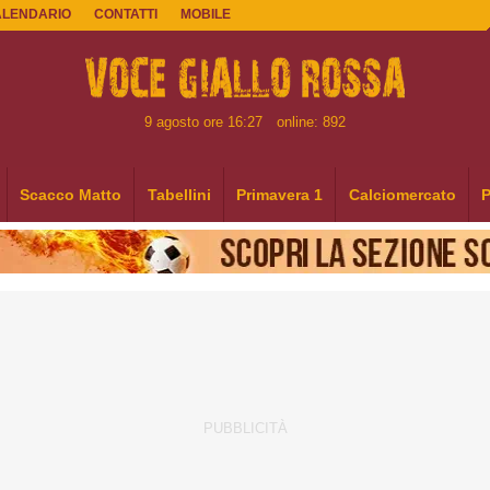
ALENDARIO
CONTATTI
MOBILE
9 agosto ore 16:27
online: 892
Scacco Matto
Tabellini
Primavera 1
Calciomercato
P