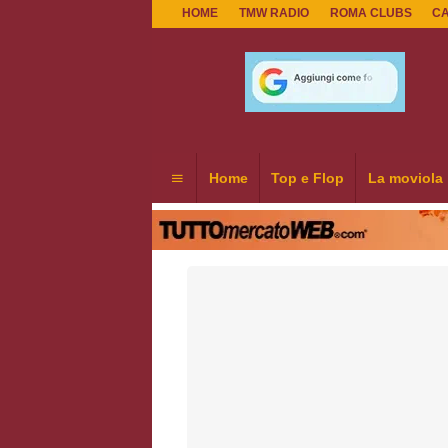
HOME
TMW RADIO
ROMA CLUBS
C
Home
Top e Flop
La moviola