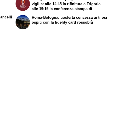
vigilia: alle 14:45 la rifinitura a Trigoria,
alle 19:15 la conferenza stampa di
Gasperini e un calciatore allo stadio
cancelli
Roma-Bologna, trasferta concessa ai tifosi
Renato Dall'Ara
ospiti con la fidelity card rossoblù