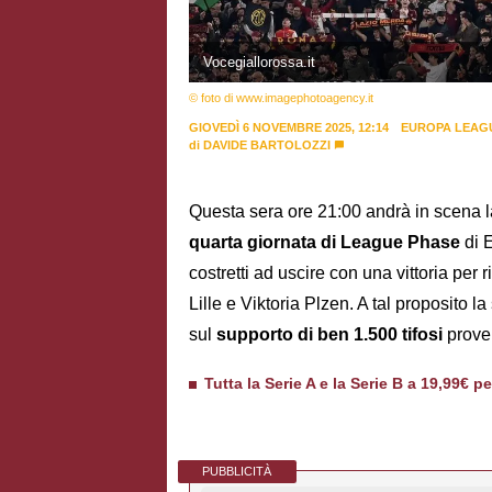
Vocegiallorossa.it
© foto di www.imagephotoagency.it
GIOVEDÌ 6 NOVEMBRE 2025, 12:14
EUROPA LEAG
di
DAVIDE BARTOLOZZI
Questa sera ore 21:00 andrà in scena l
quarta giornata di League Phase
di 
costretti ad uscire con una vittoria per 
Lille e Viktoria Plzen. A tal proposito 
sul
supporto di ben 1.500 tifosi
proven
Tutta la Serie A e la Serie B a 19,99€ p
PUBBLICITÀ