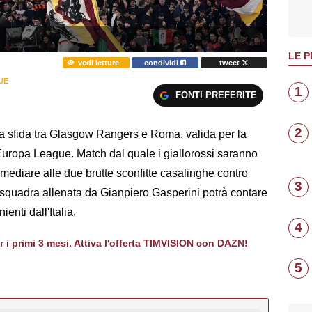
LE P
vedi letture
condividi
tweet
UE
1
FONTI PREFERITE
2
a sfida tra Glasgow Rangers e Roma, valida per la
Europa League. Match dal quale i giallorossi saranno
rimediare alle due brutte sconfitte casalinghe contro
3
la squadra allenata da Gianpiero Gasperini potrà contare
ienti dall'Italia.
4
er i primi 3 mesi. Attiva l'offerta TIMVISION con DAZN!
5