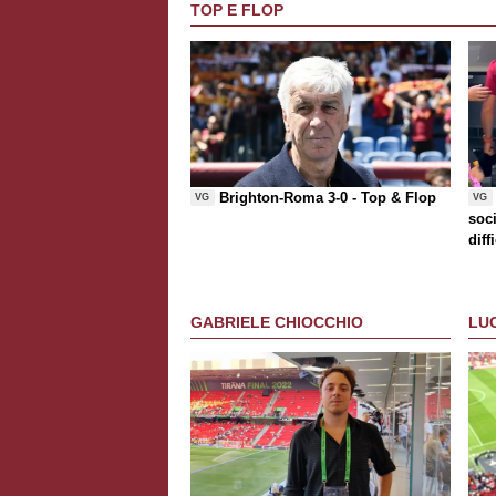
TOP E FLOP
Brighton-Roma 3-0 -
Top & Flop
VG
VG
soci
diff
che
GABRIELE CHIOCCHIO
LU