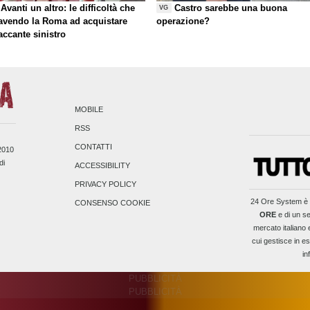
Avanti un altro: le difficoltà che
Castro sarebbe una buona
VG
 avendo la Roma ad acquistare
operazione?
taccante sinistro
MOBILE
RSS
CONTATTI
/2010
di
ACCESSIBILITY
PRIVACY POLICY
24 Ore System
è 
CONSENSO COOKIE
ORE
e di un se
mercato italiano 
cui gestisce in es
in