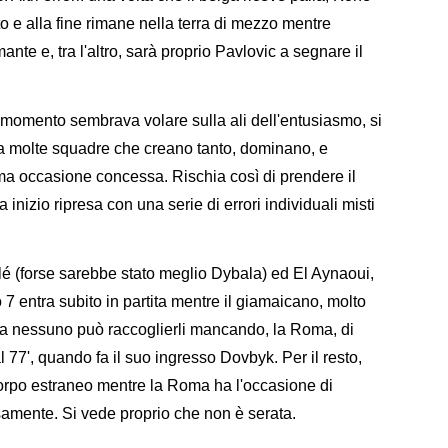
o e alla fine rimane nella terra di mezzo mentre
nte e, tra l'altro, sarà proprio Pavlovic a segnare il
 momento sembrava volare sulla ali dell'entusiasmo, si
 molte squadre che creano tanto, dominano, e
ma occasione concessa. Rischia così di prendere il
izio ripresa con una serie di errori individuali misti
ulé (forse sarebbe stato meglio Dybala) ed El Aynaoui,
 7 entra subito in partita mentre il giamaicano, molto
 ma nessuno può raccoglierli mancando, la Roma, di
 77', quando fa il suo ingresso Dovbyk. Per il resto,
rpo estraneo mentre la Roma ha l'occasione di
samente. Si vede proprio che non è serata.