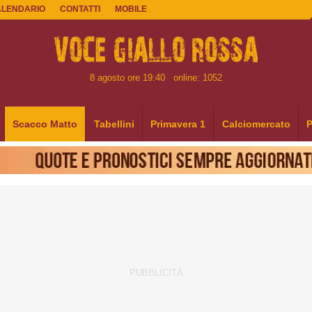
ALENDARIO
CONTATTI
MOBILE
8 agosto ore 19:40
online: 1052
Scacco Matto
Tabellini
Primavera 1
Calciomercato
P