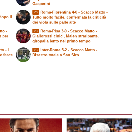
Gasperini
Roma-Fiorentina 4-0 -
Scacco Matto
-
VG
dopo il
Tutto molto facile, confermata la criticità
dei viola sulle palle alte
tto
-
Roma-Pisa 3-0 -
Scacco Matto
-
VG
e per
Giallorossi cinici, Malen straripante,
giropalla lento nel primo tempo
to
- I
Inter-Roma 5-2 -
Scacco Matto
-
VG
le fasce
Disastro totale a San Siro