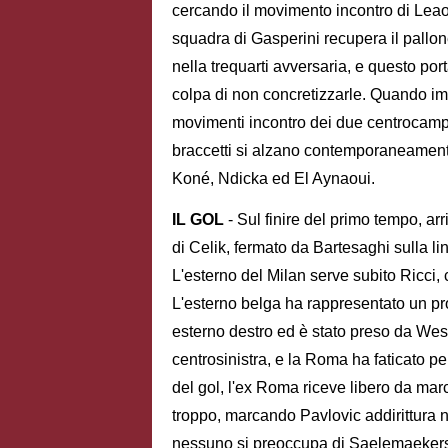
cercando il movimento incontro di Leao
squadra di Gasperini recupera il pallo
nella trequarti avversaria, e questo por
colpa di non concretizzarle. Quando imp
movimenti incontro dei due centrocampis
braccetti si alzano contemporaneamente
Koné, Ndicka ed El Aynaoui.
IL GOL
- Sul finire del primo tempo, arr
di Celik, fermato da Bartesaghi sulla lin
L'esterno del Milan serve subito Ricci,
L'esterno belga ha rappresentato un prob
esterno destro ed è stato preso da We
centrosinistra, e la Roma ha faticato p
del gol, l'ex Roma riceve libero da mar
troppo, marcando Pavlovic addirittura
nessuno si preoccupa di Saelemaekers. A