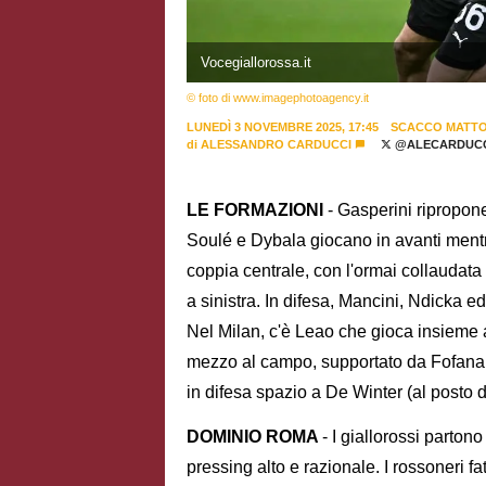
Vocegiallorossa.it
© foto di www.imagephotoagency.it
LUNEDÌ 3 NOVEMBRE 2025, 17:45
SCACCO MATT
di
ALESSANDRO CARDUCCI
@ALECARDUCC
LE FORMAZIONI
- Gasperini ripropone
Soulé e Dybala giocano in avanti men
coppia centrale, con l'ormai collaudata
a sinistra. In difesa, Mancini, Ndicka 
Nel Milan, c'è Leao che gioca insieme a
mezzo al campo, supportato da Fofana 
in difesa spazio a De Winter (al posto d
DOMINIO ROMA
- I giallorossi parton
pressing alto e razionale. I rossoneri f