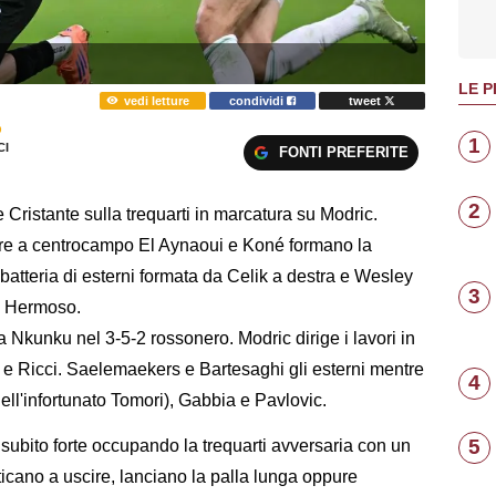
LE P
vedi letture
condividi
tweet
O
1
I
FONTI PREFERITE
2
 Cristante sulla trequarti in marcatura su Modric.
tre a centrocampo El Aynaoui e Koné formano la
 batteria di esterni formata da Celik a destra e Wesley
3
ed Hermoso.
 Nkunku nel 3-5-2 rossonero. Modric dirige i lavori in
e Ricci. Saelemaekers e Bartesaghi gli esterni mentre
4
ell'infortunato Tomori), Gabbia e Pavlovic.
5
o subito forte occupando la trequarti avversaria con un
aticano a uscire, lanciano la palla lunga oppure