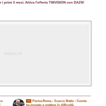
er i primi 3 mesi. Attiva l'offerta TIMVISION con DAZN!
co
Parma-Roma -
Scacco Matto
- Cuesta
VG
i
ha provato a mettere in difficoltà