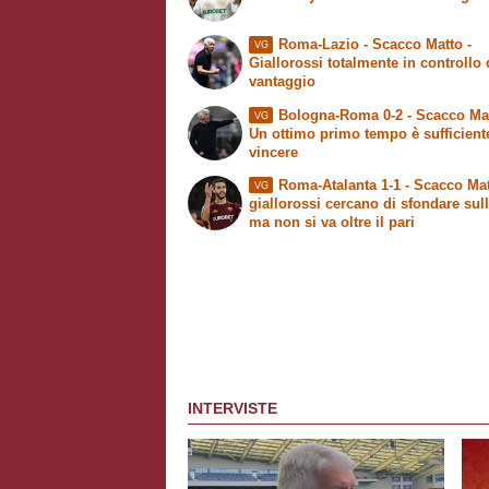
Roma-Lazio -
Scacco Matto
-
VG
Giallorossi totalmente in controllo 
vantaggio
Bologna-Roma 0-2 -
Scacco Ma
VG
Un ottimo primo tempo è sufficient
vincere
Roma-Atalanta 1-1 -
Scacco Mat
VG
giallorossi cercano di sfondare sul
ma non si va oltre il pari
INTERVISTE