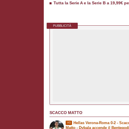
Tutta la Serie A e la Serie B a 19,99€ p
PUBBLICITÀ
SCACCO MATTO
Hellas Verona-Roma 0-2 -
Scac
VG
Matto
- Dybala accende il Bentegod