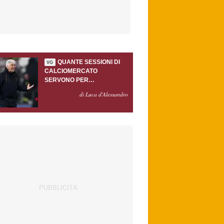
QUANTE SESSIONI DI
VG
CALCIOMERCATO
SERVONO PER
ACCONTENTARE
di Luca d'Alessandro
GASPERINI?