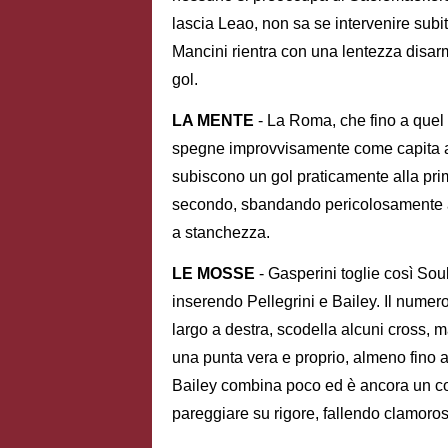
lascia Leao, non sa se intervenire subit
Mancini rientra con una lentezza disarma
gol.
LA MENTE
- La Roma, che fino a quel
spegne improvvisamente come capita a
subiscono un gol praticamente alla pri
secondo, sbandando pericolosamente a in
a stanchezza.
LE MOSSE
- Gasperini toglie così So
inserendo Pellegrini e Bailey. Il numero
largo a destra, scodella alcuni cross,
una punta vera e proprio, almeno fino al
Bailey combina poco ed è ancora un co
pareggiare su rigore, fallendo clamoro