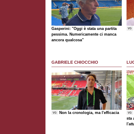
Gasperini: "Oggi è stata una partita
VG
pessima. Numericamente ci manca
ancora qualcosa"
GABRIELE CHIOCCHIO
LU
Non la cronologia, ma l'efficacia
VG
VG
sta
l'at