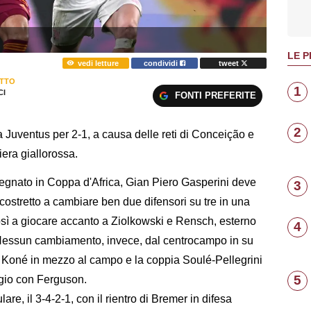
LE P
vedi letture
condividi
tweet
TTO
1
I
FONTI PREFERITE
2
la Juventus per 2-1, a causa delle reti di Conceição e
era giallorossa.
egnato in Coppa d'Africa, Gian Piero Gasperini deve
3
stretto a cambiare ben due difensori su tre in una
 così a giocare accanto a Ziolkowski e Rensch, esterno
4
a. Nessun cambiamento, invece, dal centrocampo in su
e Koné in mezzo al campo e la coppia Soulé-Pellegrini
5
ggio con Ferguson.
re, il 3-4-2-1, con il rientro di Bremer in difesa