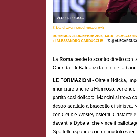
Vocegiallorossa.it
© foto di www.imagephotoagency.it
DOMENICA 21 DICEMBRE 2025, 13:15
SCACCO MA
di
ALESSANDRO CARDUCCI
@ALECARDUCC
La
Roma
perde lo scontro diretto con 
Openda. Di Baldanzi la rete della bandi
LE FORMAZIONI -
Oltre a Ndicka, imp
rinunciare anche a Hermoso, venendo co
partita così delicata. Mancini si trova
destro adattato a braccetto di sinistr
con Celik e Wesley esterni, Cristante 
davanti a Dybala, che vince il ballotta
Spalletti risponde con un modulo specula