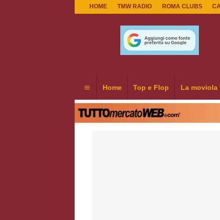
HOME
TMW RADIO
ROMA CLUBS
C
Home
Top e Flop
La moviola