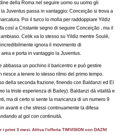
titudine della Roma nel seguire uomo su uomo gli
 la Juventus passa in vantaggio: Conceição si trova a
 marcatura. Poi il turco lo molla per raddoppiare Yildiz
 fa così a Cristante segno di seguire Conceição , ma il
ambiaso. Celik va lo stesso su Yildiz mentre Soulé,
, incredibilmente ignora il movimento di
 area e porta in vantaggio la Juventus.
e abbassa un pochino il baricentro e può gestire
 riesce a tenere lo stesso ritmo del primo tempo.
rso della seconda frazione, finendo con Baldanzi ed El
 la triste esperienza di Bailey). Baldanzi dà vitalità e
ti, ma di certo si sente la mancanza di un numero 9
 in avanti e che stressi continuamente la difesa
andando al gol con continuità.
er i primi 3 mesi. Attiva l'offerta TIMVISION con DAZN!