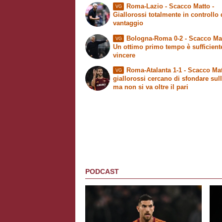
Roma-Lazio -
Scacco Matto
-
VG
Giallorossi totalmente in controllo 
vantaggio
Bologna-Roma 0-2 -
Scacco Ma
VG
Un ottimo primo tempo è sufficient
vincere
Roma-Atalanta 1-1 -
Scacco Mat
VG
giallorossi cercano di sfondare sul
ma non si va oltre il pari
PODCAST