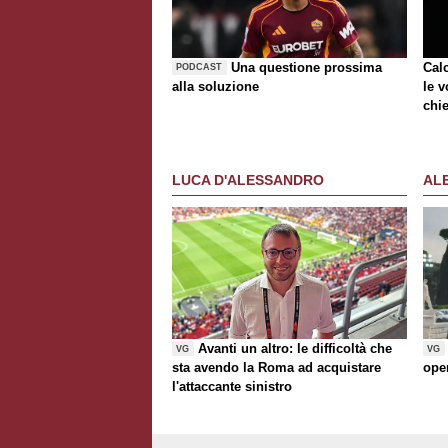
Una questione prossima
Cal
PODCAST
alla soluzione
le v
chie
LUCA D'ALESSANDRO
AL
Avanti un altro: le difficoltà che
VG
VG
sta avendo la Roma ad acquistare
ope
l'attaccante sinistro