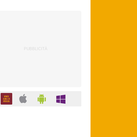
con Zirkzee. Bologna, suggestione Sabitzer
per il centrocampo