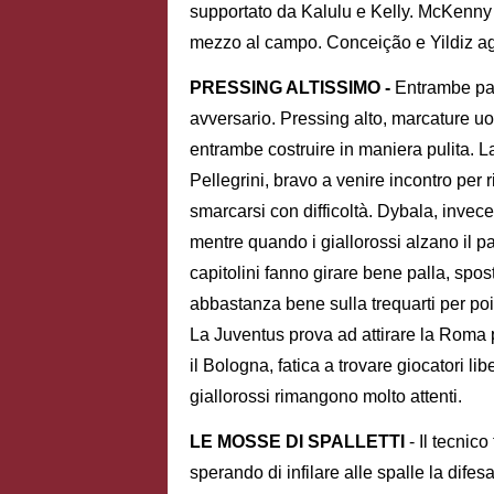
supportato da Kalulu e Kelly. McKenny 
mezzo al campo. Conceição e Yildiz ag
PRESSING ALTISSIMO -
Entrambe part
avversario. Pressing alto, marcature uom
entrambe costruire in maniera pulita. L
Pellegrini, bravo a venire incontro per r
smarcarsi con difficoltà. Dybala, invece
mentre quando i giallorossi alzano il p
capitolini fanno girare bene palla, sp
abbastanza bene sulla trequarti per poi 
La Juventus prova ad attirare la Roma 
il Bologna, fatica a trovare giocatori l
giallorossi rimangono molto attenti.
LE MOSSE DI SPALLETTI
- Il tecnic
sperando di infilare alle spalle la dife