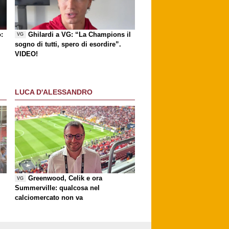
:
Ghilardi a VG: “La Champions il
VG
sogno di tutti, spero di esordire”.
VIDEO!
LUCA D'ALESSANDRO
Greenwood, Celik e ora
VG
Summerville: qualcosa nel
calciomercato non va