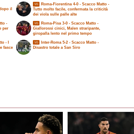
Roma-Fiorentina 4-0 -
Scacco Matto
-
VG
dopo il
Tutto molto facile, confermata la criticità
dei viola sulle palle alte
tto
-
Roma-Pisa 3-0 -
Scacco Matto
-
VG
e per
Giallorossi cinici, Malen straripante,
giropalla lento nel primo tempo
to
- I
Inter-Roma 5-2 -
Scacco Matto
-
VG
le fasce
Disastro totale a San Siro