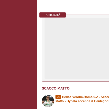
PUBBLICITÀ
SCACCO MATTO
Hellas Verona-Roma 0-2 -
Scac
VG
Matto
- Dybala accende il Bentegod