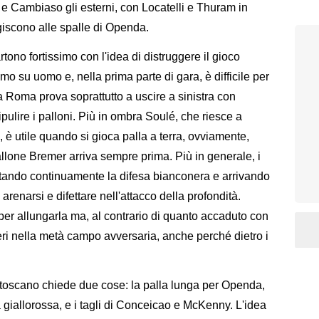
e Cambiaso gli esterni, con Locatelli e Thuram in
iscono alle spalle di Openda.
ono fortissimo con l'idea di distruggere il gioco
o su uomo e, nella prima parte di gara, è difficile per
a Roma prova soprattutto a uscire a sinistra con
ipulire i palloni. Più in ombra Soulé, che riesce a
, è utile quando si gioca palla a terra, ovviamente,
allone Bremer arriva sempre prima. Più in generale, i
ostando continuamente la difesa bianconera e arrivando
arenarsi e difettare nell'attacco della profondità.
per allungarla ma, al contrario di quanto accaduto con
iberi nella metà campo avversaria, anche perché dietro i
o toscano chiede due cose: la palla lunga per Openda,
sa giallorossa, e i tagli di Conceicao e McKenny. L'idea