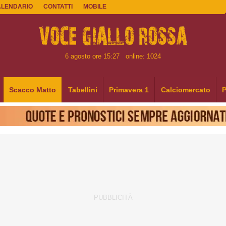
ALENDARIO
CONTATTI
MOBILE
6 agosto ore 15:27
online: 1024
Scacco Matto
Tabellini
Primavera 1
Calciomercato
P