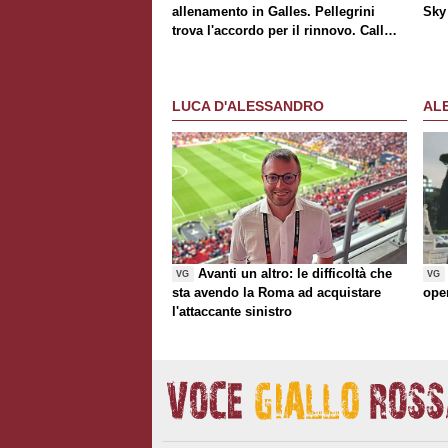
allenamento in Galles. Pellegrini
Sky 
trova l'accordo per il rinnovo. Call
Roma-Milan di mercato. Nusa chiude
al trasferimento. Presentata la maglia
Away
LUCA D'ALESSANDRO
AL
Avanti un altro: le difficoltà che
VG
VG
sta avendo la Roma ad acquistare
ope
l'attaccante sinistro