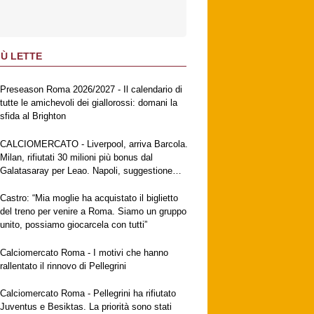
IÙ LETTE
Preseason Roma 2026/2027 - Il calendario di
tutte le amichevoli dei giallorossi: domani la
sfida al Brighton
CALCIOMERCATO - Liverpool, arriva Barcola.
Milan, rifiutati 30 milioni più bonus dal
Galatasaray per Leao. Napoli, suggestione
Gabriel Jesus. Fiorentina, a breve l'ufficialità
di Mastantuono
Castro: “Mia moglie ha acquistato il biglietto
del treno per venire a Roma. Siamo un gruppo
unito, possiamo giocarcela con tutti”
Calciomercato Roma - I motivi che hanno
rallentato il rinnovo di Pellegrini
Calciomercato Roma - Pellegrini ha rifiutato
Juventus e Besiktas. La priorità sono stati