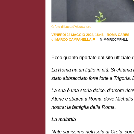
© foto di Luca d'Alessandro
VENERDÌ 24 MAGGIO 2024, 18:46
ROMA CARES
di
MARCO CAMPANELLA
@MRCCMPNLL
Ecco quanto riportato dal sito ufficiale
La Roma ha un figlio in più. Si chiama 
stato abbracciato forte forte a Trigoria. D
La sua è una storia dolce, d'amore rice
Atene e sbarca a Roma, dove Michalis v
nostra: la famiglia della Roma.
La malattia
Nato sanissimo nell'isola di Creta, co