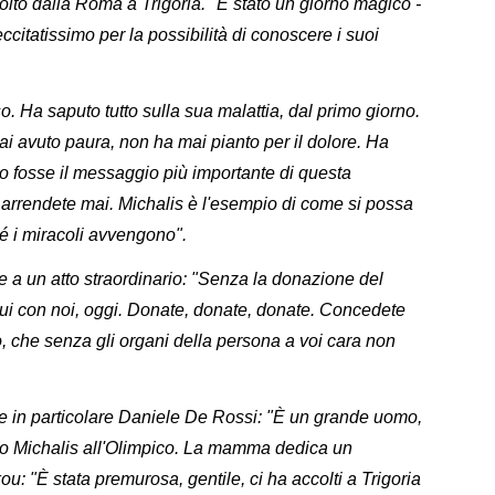
olto dalla Roma a Trigoria. "È stato un giorno magico -
citatissimo per la possibilità di conoscere i suoi
 Ha saputo tutto sulla sua malattia, dal primo giorno.
ai avuto paura, non ha mai pianto per il dolore. Ha
o fosse il messaggio più importante di questa
vi arrendete mai. Michalis è l'esempio di come si possa
é i miracoli avvengono".
e a un atto straordinario: "Senza la donazione del
ui con noi, oggi. Donate, donate, donate. Concedete
, che senza gli organi della persona a voi cara non
a, e in particolare Daniele De Rossi: "È un grande uomo,
ato Michalis all'Olimpico. La mamma dedica un
 "È stata premurosa, gentile, ci ha accolti a Trigoria