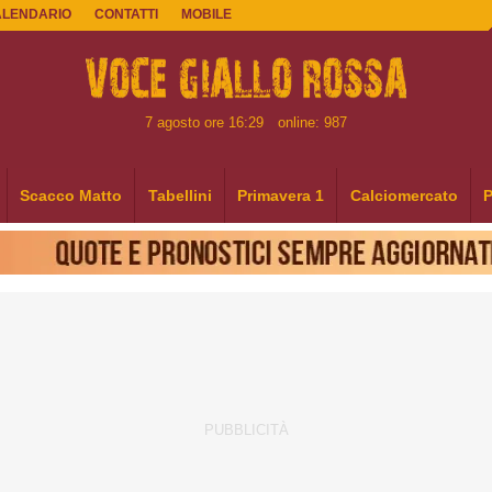
ALENDARIO
CONTATTI
MOBILE
7 agosto ore 16:29
online: 987
Scacco Matto
Tabellini
Primavera 1
Calciomercato
P