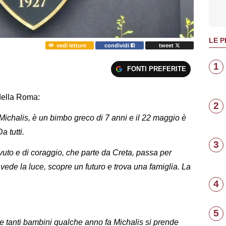
LE P
vedi letture
condividi
tweet
1
FONTI PREFERITE
 della Roma:
2
Michalis, è un bimbo greco di 7 anni e il 22 maggio è
a tutti.
3
vuto e di coraggio, che parte da Creta, passa per
ede la luce, scopre un futuro e trova una famiglia. La
4
5
me tanti bambini qualche anno fa Michalis si prende