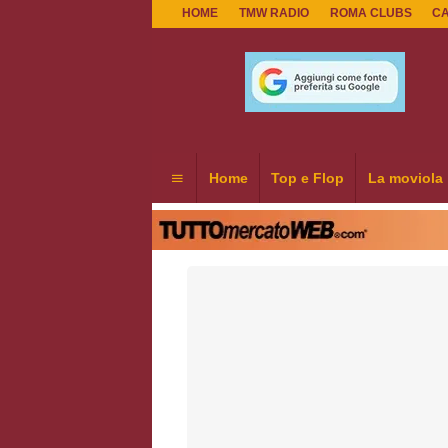
HOME
TMW RADIO
ROMA CLUBS
C
Home
Top e Flop
La moviola