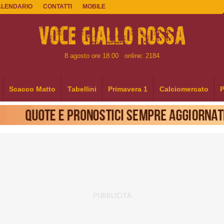
ALENDARIO
CONTATTI
MOBILE
8 agosto ore 18:00
online: 2184
Scacco Matto
Tabellini
Primavera 1
Calciomercato
P