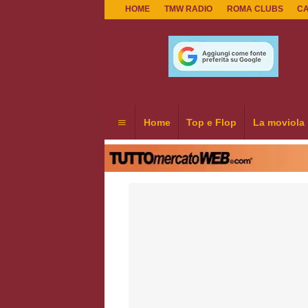
HOME
TMW RADIO
ROMA CLUBS
C
Home
Top e Flop
La moviola