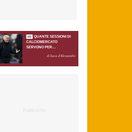
QUANTE SESSIONI DI
VG
CALCIOMERCATO
SERVONO PER
ACCONTENTARE
di Luca d'Alessandro
GASPERINI?