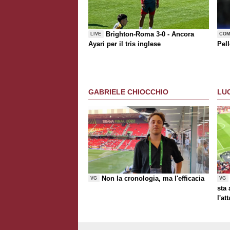
Brighton-Roma 3-0 - Ancora
LIVE
COM
Ayari per il tris inglese
Pell
GABRIELE CHIOCCHIO
LU
Non la cronologia, ma l'efficacia
VG
VG
sta
l'at