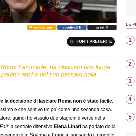
LE P
vedi letture
condividi
tweet
1
FONTI PREFERITE
2
a Roma Femminile, ha rilasciato una lunga
a parlato anche del suo passato nella
3
4
e la decisione di lasciare Roma non è stato facile.
nissimo e che sentivo un po' come una seconda casa.
5
ore, quindi ho vissuto due stagioni diverse nella
Fair
la centrale difensiva
Elena Linari
ha parlato della
e esperienze in Spagna e Francia, sposando il progetto