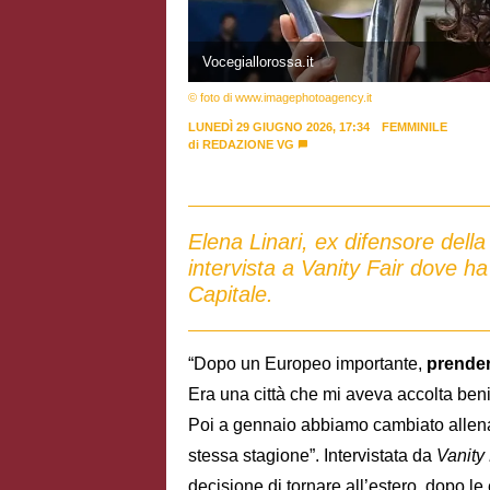
Vocegiallorossa.it
© foto di www.imagephotoagency.it
LUNEDÌ 29 GIUGNO 2026, 17:34
FEMMINILE
di
REDAZIONE VG
Elena Linari, ex difensore dell
intervista a Vanity Fair dove h
Capitale.
“Dopo un Europeo importante,
prender
Era una città che mi aveva accolta be
Poi a gennaio abbiamo cambiato allenat
stessa stagione”. Intervistata da
Vanity 
decisione di tornare all’estero, dopo l