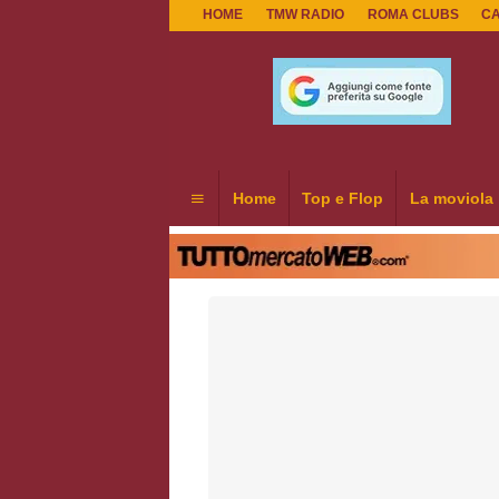
HOME
TMW RADIO
ROMA CLUBS
C
Home
Top e Flop
La moviola