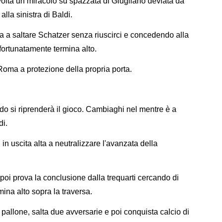
lta un miracolo su spazzata di Giugliano deviata da
lla sinistra di Baldi.
 a saltare Schatzer senza riuscirci e concedendo alla
fortunatamente termina alto.
 Roma a protezione della propria porta.
do si riprenderà il gioco. Cambiaghi nel mentre è a
di.
in uscita alta a neutralizzare l'avanzata della
poi prova la conclusione dalla trequarti cercando di
ina alto sopra la traversa.
pallone, salta due avversarie e poi conquista calcio di