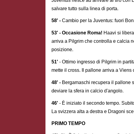
Juventus riesce ad arrivare al tiro con
salvare tutto sulla linea di porta.
58' -
Cambio per la Juventus: fuori Bo
53' - Occasione Roma!
Haavi si libera
arriva a Pilgrim che controlla e calcia 
posizione.
51'
- Ottimo ingresso di Pilgrim in parti
mette il cross. Il pallone arriva a Viens 
48' -
Bergamaschi recupera il pallone su
deviare la sfera in calcio d'angolo.
46'
- È iniziato il secondo tempo. Subito
La svizzera alta a destra e Dragoni scen
PRIMO TEMPO