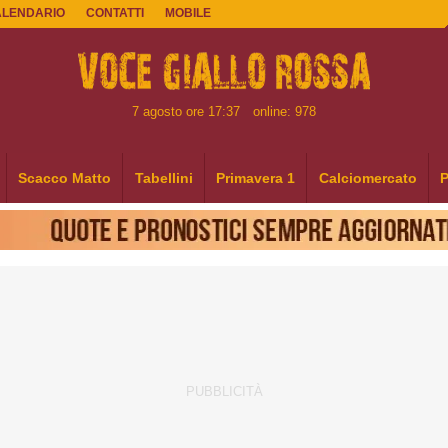
ALENDARIO
CONTATTI
MOBILE
7 agosto ore 17:37
online: 978
Scacco Matto
Tabellini
Primavera 1
Calciomercato
P