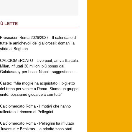
IÙ LETTE
Preseason Roma 2026/2027 - Il calendario di
tutte le amichevoli dei giallorossi: domani la
sfida al Brighton
CALCIOMERCATO - Liverpool, arriva Barcola.
Milan, rifiutati 30 milioni più bonus dal
Galatasaray per Leao. Napoli, suggestione
Gabriel Jesus. Fiorentina, ufficiale
Mastantuono
Castro: “Mia moglie ha acquistato il biglietto
del treno per venire a Roma. Siamo un gruppo
unito, possiamo giocarcela con tutti”
Calciomercato Roma - I motivi che hanno
rallentato il rinnovo di Pellegrini
Calciomercato Roma - Pellegrini ha rifiutato
Juventus e Besiktas. La priorità sono stati