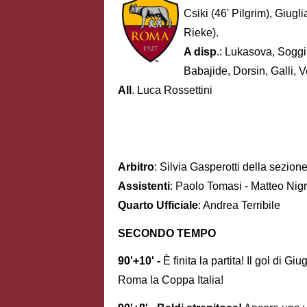
Csiki (46' Pilgrim), Giugl
Rieke).
A disp
.: Lukasova, Soggi
Babajide, Dorsin, Galli, Ve
All
. Luca Rossettini
Arbitro
: Silvia Gasperotti della sezion
Assistenti
: Paolo Tomasi - Matteo Nigr
Quarto Ufficiale
: Andrea Terribile
SECONDO TEMPO
90'+10' -
È finita la partita! Il gol di G
Roma la Coppa Italia!