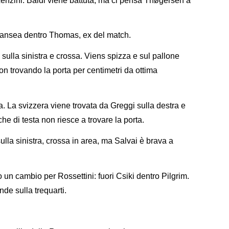
 Lenzini. Baldi viene battuta, ma ci pensa Thøgersen a
nansea dentro Thomas, ex del match.
 sulla sinistra e crossa. Viens spizza e sul pallone
non trovando la porta per centimetri da ottima
ta. La svizzera viene trovata da Greggi sulla destra e
che di testa non riesce a trovare la porta.
lla sinistra, crossa in area, ma
Salvai è brava a
 un cambio per Rossettini: fuori Csiki dentro Pilgrim.
de sulla trequarti.