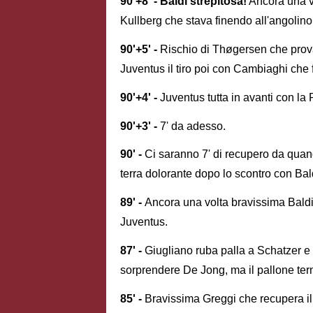
90'+8' - Baldi strepitosa!
Ancora una vo
Kullberg che stava finendo all'angolino a
90'+5' -
Rischio di
Thøgersen che prova
Juventus il tiro poi con Cambiaghi che 
90'+4' -
Juventus tutta in avanti con la
90'+3' -
7' da adesso.
90' -
Ci saranno 7' di recupero da quan
terra dolorante dopo lo scontro con Bal
89' -
Ancora una volta bravissima Baldi 
Juventus.
87' -
Giugliano ruba palla a
Schatzer e 
sorprendere De Jong, ma il pallone term
85' -
Bravissima Greggi che recupera il 