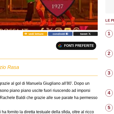
LE P
1
vedi letture
condividi
tweet
FONTI PREFERITE
2
izio Rasa
3
grazie al gol di Manuela Giugliano all'80'. Dopo un
e sono piano piano uscite fuori riuscendo ad imporsi
4
 Rachele Baldi che grazie alle sue parate ha permesso
5
i ha fornito la diretta testuale della sfida, oltre al ricco