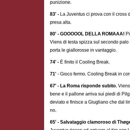
punizione.
83' -
La Juventus ci prova con il cross d
presa alta.
80' - GOOOOOL DELLA ROMAAA!
Pi
Viens di testa spizza sul secondo palo
porta le giallorosse in vantaggio.
74' -
È finito il Cooling Break.
71'
- Gioco fermo. Cooling Break in cor
67' - La Roma risponde subito.
Viens
bene e il pallone arriva sui piedi di Pil
deviato e finisce a Giugliano che dal lim
no.
65' - Salvataggio clamoroso di Thøge