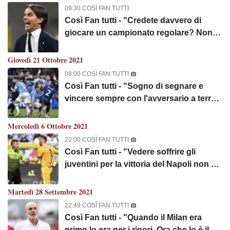
di Trevi..."
09:30 COSÌ FAN TUTTI
Così Fan tutti - "Credete davvero di
giocare un campionato regolare? Non
illudetevi. Interessante come i laziali
sfottevano i romanisti per il 3-2 contro il
Giovedì 21 Ottobre 2021
Verona e poi ne hanno presi 4"
08:00 COSÌ FAN TUTTI
Così Fan tutti - "Sogno di segnare e
vincere sempre con l'avversario a terra.
Alle prime tre piovono rigori come nulla
fosse. Barella si tuffa, regalano un
Mercoledì 6 Ottobre 2021
penalty al Milan, ma la colpa è sempre
22:00 COSÌ FAN TUTTI
della Juventus"
Così Fan tutti - "Vedere soffrire gli
juventini per la vittoria del Napoli non ha
prezzo. Sarri ha dato un alibi anticipato
allo scarso impegno. Interisti come ci
Martedì 28 Settembre 2021
sente dopo 3 punti che causano mal di
22:49 COSÌ FAN TUTTI
pancia ai complottisti"
Così Fan tutti - "Quando il Milan era
primo lo era per i rigori. Ora che lo è il