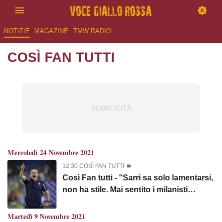
NOTIZIE
MAGAZINE
TMW RADIO
COSÌ FAN TUTTI
Mercoledì 24 Novembre 2021
12:30 COSÌ FAN TUTTI
Così Fan tutti - "Sarri sa solo lamentarsi,
non ha stile. Mai sentito i milanisti
rosicare così tanto. A forza di gufare, ci
avete rotto Osimhen e Anguissa. Intorno
Martedì 9 Novembre 2021