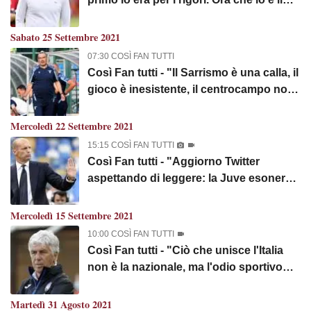
Napoli, tutti a fare i complimenti.
Kulusevski è entrato in campo con la
Sabato 25 Settembre 2021
stessa voglia mia di timbrare il cartellino
07:30 COSÌ FAN TUTTI
il lunedì"
Così Fan tutti - "Il Sarrismo è una calla, il
gioco è inesistente, il centrocampo non
è buono. Dove sono quelli che il miglior
mercato dell’era Lotito? Si critica solo
Mercoledì 22 Settembre 2021
Sarri"
15:15 COSÌ FAN TUTTI
Così Fan tutti - "Aggiorno Twitter
aspettando di leggere: la Juve esonera
Allegri. Chissà se l'Udinese ripeterà la
prestazione contro la Juventus? Napoli
Mercoledì 15 Settembre 2021
primo: spero in un campionato
10:00 COSÌ FAN TUTTI
regolare"
Così Fan tutti - "Ciò che unisce l'Italia
non è la nazionale, ma l'odio sportivo
verso Gasperini. Sensi per rispetto
verso i tifosi interisti dovrebbe
Martedì 31 Agosto 2021