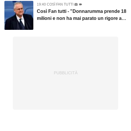
all'Inter c'è prostituzione intellettuale"
19:40 COSÌ FAN TUTTI
Così Fan tutti - "Donnarumma prende 18
milioni e non ha mai parato un rigore al
derby. Lazio-Salernitana? Ognuno può
farsi un club satellite che regala punti"