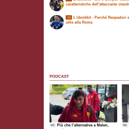
caratteristiche dell'attaccante olan
L'identikit
- Perché Raspadori 
VG
utile alla Roma
PODCAST
Più che l’alternativa a Malen,
VG
VG