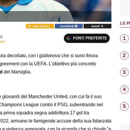
LE P
vedi letture
condividi
tweet
1
I
FONTI PREFERITE
ucci
2
ra decollato, con i giallorossi che si sono finora
 agreement con la UEFA. L’obiettivo più concreto
3
od
del Marsiglia.
4
e giovanili del Manchester United, con cui fa il suo
di Champions League contro il PSG, subentrando nel
5
la prima squadra segna addirittura 17 gol tra
022, arrivano le famigerate accuse della sua fidanzata
 e violenza aggravata, con la vicenda che si chiude “a