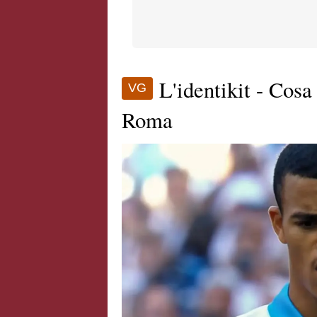
L'identikit - Cos
VG
Roma