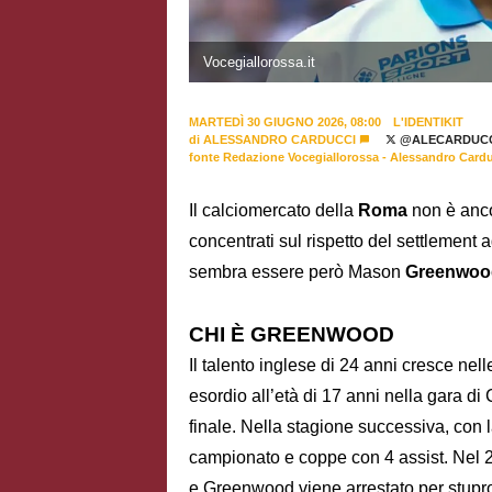
Vocegiallorossa.it
MARTEDÌ 30 GIUGNO 2026, 08:00
L'IDENTIKIT
di
ALESSANDRO CARDUCCI
@ALECARDUCC
fonte Redazione Vocegiallorossa - Alessandro Card
Il calciomercato della
Roma
non è anco
concentrati sul rispetto del settlement
sembra essere però Mason
Greenwo
CHI È GREENWOOD
Il talento inglese di 24 anni cresce nell
esordio all’età di 17 anni nella gara 
finale. Nella stagione successiva, con 
campionato e coppe con 4 assist. Nel 2
e Greenwood viene arrestato per stupro