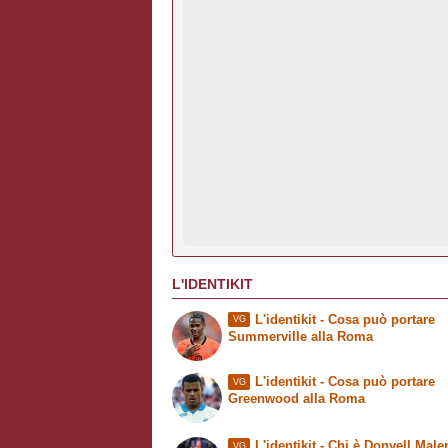
L'IDENTIKIT
L'identikit - Cosa può portare
VG
Summerville alla Roma
L'identikit - Cosa può portare
VG
Greenwood alla Roma
L'identikit
- Chi è Donyell Malen
VG