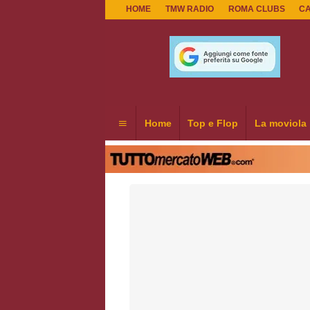
HOME
TMW RADIO
ROMA CLUBS
C
Home
Top e Flop
La moviola