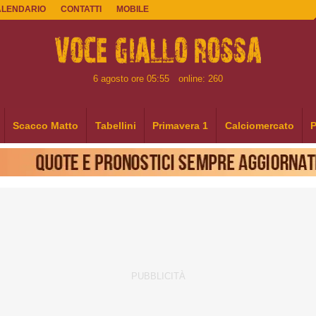
ALENDARIO
CONTATTI
MOBILE
6 agosto ore 05:55
online: 260
Scacco Matto
Tabellini
Primavera 1
Calciomercato
P