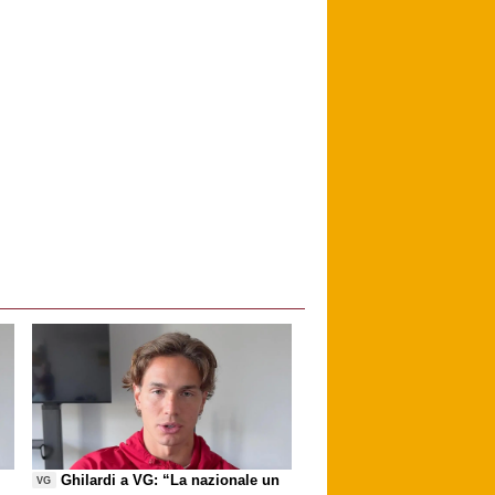
Ghilardi a VG: “La nazionale un
VG