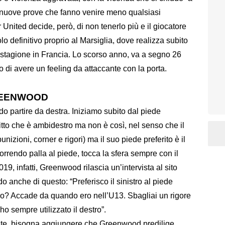
di nuove prove che fanno venire meno qualsiasi
United decide, però, di non tenerlo più e il giocatore
olo definitivo proprio al Marsiglia, dove realizza subito
a stagione in Francia. Lo scorso anno, va a segno 26
di avere un feeling da attaccante con la porta.
REENWOOD
ndo partire da destra. Iniziamo subito dal piede
ritto che è ambidestro ma non è così, nel senso che il
izioni, corner e rigori) ma il suo piede preferito è il
 correndo palla al piede, tocca la sfera sempre con il
019, infatti, Greenwood rilascia un’intervista al sito
o anche di questo: “Preferisco il sinistro al piede
tro? Accade da quando ero nell’U13. Sbagliai un rigore
, ho sempre utilizzato il destro”.
nte, bisogna aggiungere che Greenwood predilige