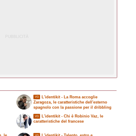
L'identikit
- La Roma accoglie
VG
Zaragoza, le caratteristiche dell'esterno
spagnolo con la passione per il dribbling
L'identikit
- Chi è Robinio Vaz, le
VG
caratteristiche del francese
, le
L'identikit
- Talento, estro e
VG