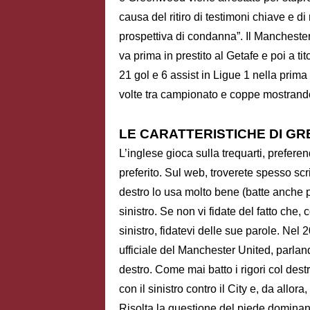
causa del ritiro di testimoni chiave e 
prospettiva di condanna”. Il Manchester 
va prima in prestito al Getafe e poi a tit
21 gol e 6 assist in Ligue 1 nella prim
volte tra campionato e coppe mostrando 
LE CARATTERISTICHE DI G
L’inglese gioca sulla trequarti, prefere
preferito. Sul web, troverete spesso sc
destro lo usa molto bene (batte anche pun
sinistro. Se non vi fidate del fatto che,
sinistro, fidatevi delle sue parole. Nel 2
ufficiale del Manchester United, parland
destro. Come mai batto i rigori col des
con il sinistro contro il City e, da allora
Risolta la questione del piede domina