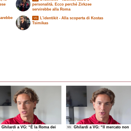
dese
personalità. Ecco perché Zirkzee
servirebbe alla Roma
sarebbe
L'identikit
- Alla scoperta di Kostas
VG
Tsimikas
Ghilardi a VG: “È la Roma dei
Ghilardi a VG: “Il mercato non
VG