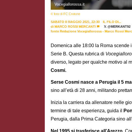
Vocegiallorossa.it
© foto di FC Crotone
SABATO 8 MAGGIO 2021, 22:30
IL FILO DI...
di
MARCO ROSSI MERCANTI
@MERKANT92
fonte Redazione Vocegiallorossa - Marco Rossi Merc
Domenica alle 18:00 la Roma scende in 
Serie B. Questa rubrica di
Vocegialloro
diverso, legato per qualche motivo al 
Cosmi.
Serse Cosmi nasce a Perugia il 5 m
sino all’età di 28 anni, militando prett
Inizia la carriera da allenatore nelle gio
termine di tale esperienza, guida il
Pon
Perugia, dalla Prima Categoria sino all
Nel 1995 si trasferisce all’Arezzo
. Co