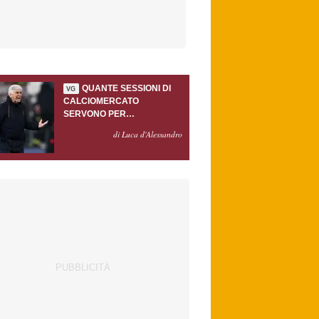
QUANTE SESSIONI DI
VG
CALCIOMERCATO
SERVONO PER
ACCONTENTARE
di Luca d'Alessandro
GASPERINI?