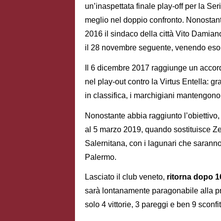
un’inaspettata finale play-off per la Se
meglio nel doppio confronto. Nonostant
2016 il sindaco della città Vito Damiano
il 28 novembre seguente, venendo esone
Il 6 dicembre 2017 raggiunge un accord
nel play-out contro la Virtus Entella: g
in classifica, i marchigiani mantengono
Nonostante abbia raggiunto l’obiettiv
al 5 marzo 2019, quando sostituisce Z
Salernitana, con i lagunari che saranno
Palermo.
Lasciato il club veneto,
ritorna dopo 16
sarà lontanamente paragonabile alla p
solo 4 vittorie, 3 pareggi e ben 9 sconfit