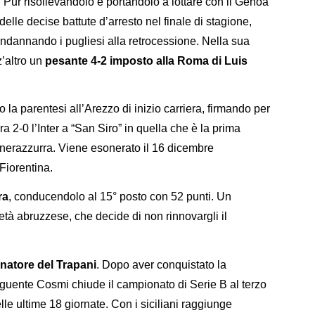
. Pur risollevandolo e portandolo a lottare con il Genoa
delle decise battute d’arresto nel finale di stagione,
condannando i pugliesi alla retrocessione. Nella sua
’altro un
pesante 4-2 imposto alla Roma di Luis
la parentesi all’Arezzo di inizio carriera, firmando per
a 2-0 l’Inter a “San Siro” in quella che è la prima
 nerazzurra. Viene esonerato il 16 dicembre
Fiorentina.
ra
, conducendolo al 15° posto con 52 punti. Un
cietà abruzzese, che decide di non rinnovargli il
enatore del Trapani
. Dopo aver conquistato la
eguente Cosmi chiude il campionato di Serie B al terzo
nelle ultime 18 giornate. Con i siciliani raggiunge