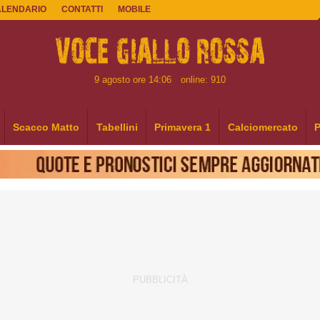
ALENDARIO
CONTATTI
MOBILE
9 agosto ore 14:06
online: 910
Scacco Matto
Tabellini
Primavera 1
Calciomercato
P