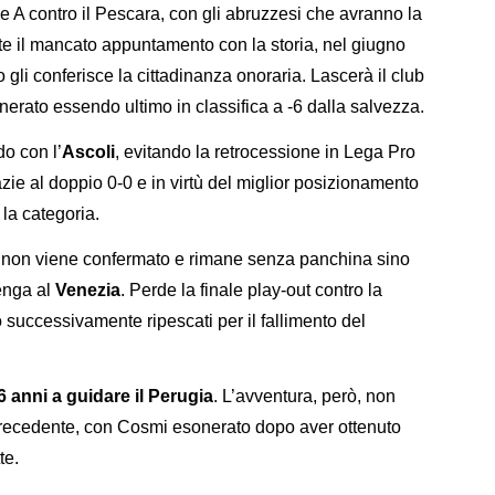
rie A contro il Pescara, con gli abruzzesi che avranno la
e il mancato appuntamento con la storia, nel giugno
 gli conferisce la cittadinanza onoraria. Lascerà il club
rato essendo ultimo in classifica a -6 dalla salvezza.
o con l’
Ascoli
, evitando la retrocessione in Lega Pro
razie al doppio 0-0 e in virtù del miglior posizionamento
 la categoria.
o, non viene confermato e rimane senza panchina sino
enga al
Venezia
. Perde la finale play-out contro la
 successivamente ripescati per il fallimento del
 anni a guidare il Perugia
. L’avventura, però, non
recedente, con Cosmi esonerato dopo aver ottenuto
te.