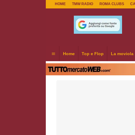
HOME
TMW RADIO
ROMA CLUBS
C
Home
Top e Flop
La moviola