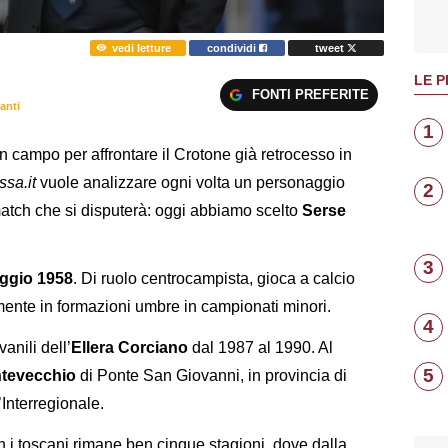
vedi letture
condividi
tweet
LE P
FONTI PREFERITE
anti
1
campo per affrontare il Crotone già retrocesso in
ssa.it
vuole analizzare ogni volta un personaggio
2
match che si disputerà: oggi abbiamo scelto
Serse
3
aggio 1958
. Di ruolo centrocampista, gioca a calcio
amente in formazioni umbre in campionati minori.
4
vanili dell’
Ellera
Corciano
dal 1987 al 1990. Al
5
tevecchio
di Ponte San Giovanni, in provincia di
’Interregionale.
n i toscani rimane ben cinque stagioni, dove dalla