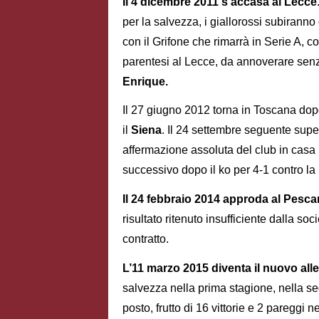
Il 4 dicembre 2011 s’accasa al Lecce
per la salvezza, i giallorossi subiranno 
con il Grifone che rimarrà in Serie A, 
parentesi al Lecce, da annoverare senz
Enrique.
Il 27 giugno 2012 torna in Toscana dopo 
il
Siena
. Il 24 settembre seguente super
affermazione assoluta del club in casa
successivo dopo il ko per 4-1 contro la 
Il 24 febbraio 2014 approda al Pesca
risultato ritenuto insufficiente dalla so
contratto.
L’11 marzo 2015 diventa il nuovo all
salvezza nella prima stagione, nella s
posto, frutto di 16 vittorie e 2 pareggi 