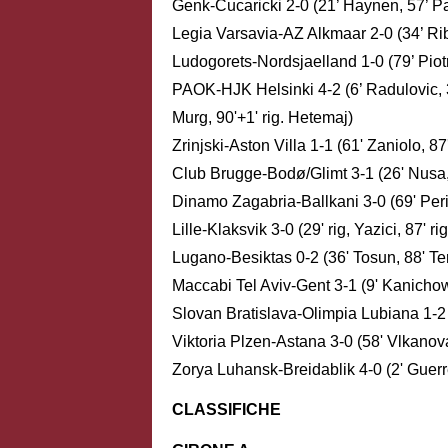
Genk-Cucaricki 2-0 (21’ Haynen, 57’ Pai
Legia Varsavia-AZ Alkmaar 2-0 (34’ Rib
Ludogorets-Nordsjaelland 1-0 (79’ Piot
PAOK-HJK Helsinki 4-2 (6’ Radulovic, 37
Murg, 90'+1' rig. Hetemaj)
Zrinjski-Aston Villa 1-1 (61' Zaniolo, 8
Club Brugge-Bodø/Glimt 3-1 (26' Nusa, 
Dinamo Zagabria-Ballkani 3-0 (69' Peric,
Lille-Klaksvik 3-0 (29' rig, Yazici, 87' 
Lugano-Besiktas 0-2 (36' Tosun, 88' Ter
Maccabi Tel Aviv-Gent 3-1 (9' Kanichows
Slovan Bratislava-Olimpia Lubiana 1-2 
Viktoria Plzen-Astana 3-0 (58' Vlkanov
Zorya Luhansk-Breidablik 4-0 (2' Guerre
CLASSIFICHE