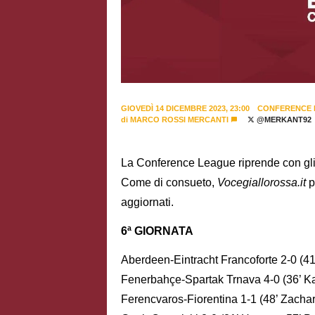
GIOVEDÌ 14 DICEMBRE 2023, 23:00
CONFERENCE 
di
MARCO ROSSI MERCANTI
@MERKANT92
La Conference League riprende con gli in
Come di consueto,
Vocegiallorossa.it
p
aggiornati.
6ª GIORNATA
Aberdeen-Eintracht Francoforte 2-0 (41
Fenerbahçe-Spartak Trnava 4-0 (36’ Kad
Ferencvaros-Fiorentina 1-1 (48’ Zachar