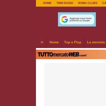
HOME
TMW RADIO
ROMA CLUBS
C
Home
Top e Flop
La moviola