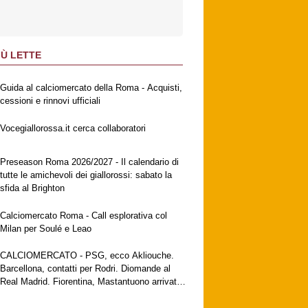
IÙ LETTE
Guida al calciomercato della Roma - Acquisti,
cessioni e rinnovi ufficiali
Vocegiallorossa.it cerca collaboratori
Preseason Roma 2026/2027 - Il calendario di
tutte le amichevoli dei giallorossi: sabato la
sfida al Brighton
Calciomercato Roma - Call esplorativa col
Milan per Soulé e Leao
CALCIOMERCATO - PSG, ecco Akliouche.
Barcellona, contatti per Rodri. Diomande al
Real Madrid. Fiorentina, Mastantuono arrivato
a Firenze. Milan, no al Galatasaray per Leao