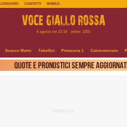
ALENDARIO
CONTATTI
MOBILE
6 agosto ore 22:18
online: 1001
Scacco Matto
Tabellini
Primavera 1
Calciomercato
P