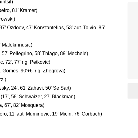
ntsil)
eiro, 81’ Kramer)
rowski)
’ Ozdoev, 47' Konstantelias, 53' aut. Toivio, 85'
7' Malekinnusic)
57' Pellegrino, 58' Thiago, 89' Mechele)
 72', 77' rig. Petkovic)
rig. Gomes, 90'+6' rig. Zhegrova)
zi)
ky, 24', 61' Zahavi, 50' Se Sart)
(17', 58' Schwaizer, 27' Blackman)
a, 67', 82' Mosquera)
ro, 11' aut. Muminovic, 19' Micin, 76' Gorbach)