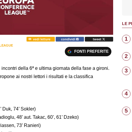
LE P
1
vedi letture
condividi
tweet
LEAGUE
FONTI PREFERITE
2
contri della 6ª e ultima giornata della fase a gironi.
3
ropone ai nostri lettori i risultati e la classifica
4
’ Duk, 74’ Sokler)
5
ioglu, 48’ aut. Takac, 60’, 61’ Dzeko)
iassen, 73’ Ranieri)