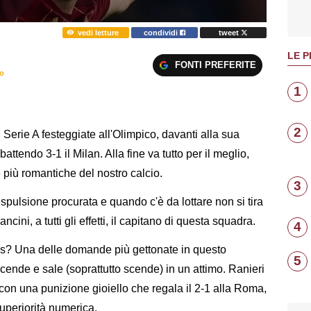
vedi letture
condividi
tweet
LE P
FONTI PREFERITE
ro
1
2
Serie A festeggiate all'Olimpico, davanti alla sua
ttendo 3-1 il Milan. Alla fine va tutto per il meglio,
 più romantiche del nostro calcio.
3
espulsione procurata e quando c'è da lottare non si tira
ncini, a tutti gli effetti, il capitano di questa squadra.
4
es? Una delle domande più gettonate in questo
5
scende e sale (soprattutto scende) in un attimo. Ranieri
 con una punizione gioiello che regala il 2-1 alla Roma,
superiorità numerica.