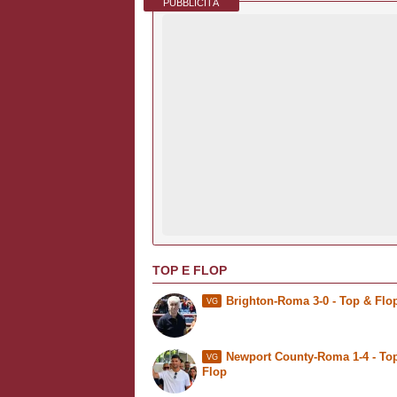
PUBBLICITÀ
TOP E FLOP
Brighton-Roma 3-0 -
Top & Flo
VG
Newport County-Roma 1-4 -
To
VG
Flop