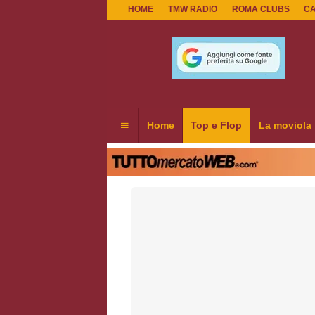
HOME
TMW RADIO
ROMA CLUBS
C
Home
Top e Flop
La moviola