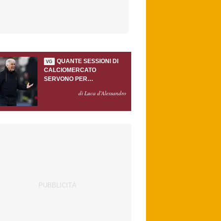
QUANTE SESSIONI DI
VG
CALCIOMERCATO
SERVONO PER
ACCONTENTARE
di Luca d'Alessandro
GASPERINI?