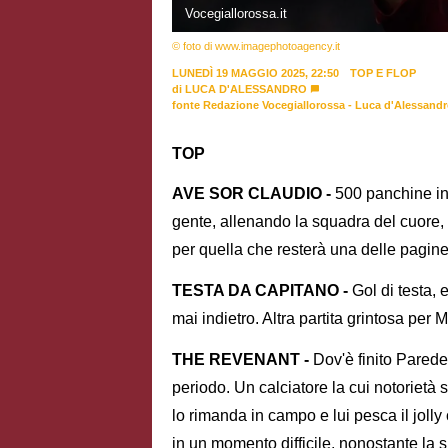
Vocegiallorossa.it
© foto di www.imagephotoagency.it
LUNEDÌ 19 MAGGIO 2025, 22:50
TOP E FLOP
di
LUCA D'ALESSANDRO
fonte Redazione Vocegiallorossa - Luca d'Alessand
TOP
AVE SOR CLAUDIO -
500 panchine in 
gente, allenando la squadra del cuore, ba
per quella che resterà una delle pagine
TESTA DA CAPITANO -
Gol di testa, 
mai indietro. Altra partita grintosa per Ma
THE REVENANT -
Dov'è finito Pared
periodo. Un calciatore la cui notorietà 
lo rimanda in campo e lui pesca il jolly
in un momento difficile, nonostante la 