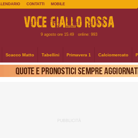
ALENDARIO
CONTATTI
MOBILE
9 agosto ore 15:49
online: 993
Scacco Matto
Tabellini
Primavera 1
Calciomercato
P