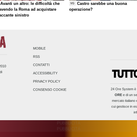
Avanti un altro: le difficoltà che
Castro sarebbe una buona
VG
 avendo la Roma ad acquistare
operazione?
taccante sinistro
MOBILE
RSS
CONTATTI
/2010
di
ACCESSIBILITY
PRIVACY POLICY
24 Ore System
è 
CONSENSO COOKIE
ORE
e di un se
mercato italiano 
cui gestisce in es
in