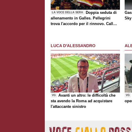
Doppia seduta di
Gasp
LA VOCE DELLA SERA
allenamento in Galles. Pellegrini
Sky 
trova l'accordo per il rinnovo. Call
Roma-Milan di mercato. Nusa chiude
al trasferimento. Presentata la maglia
Away
LUCA D'ALESSANDRO
AL
Avanti un altro: le difficoltà che
VG
VG
sta avendo la Roma ad acquistare
ope
l'attaccante sinistro