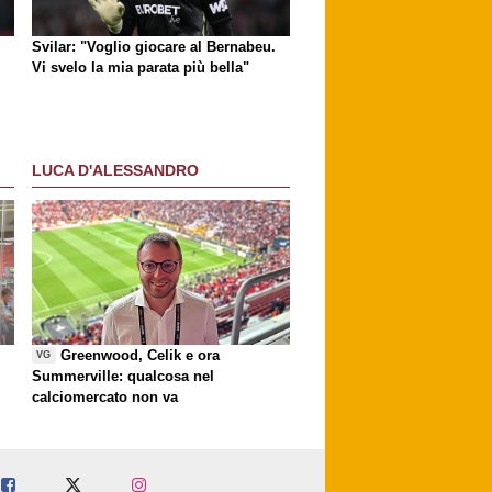
Svilar: "Voglio giocare al Bernabeu.
Vi svelo la mia parata più bella"
LUCA D'ALESSANDRO
Greenwood, Celik e ora
VG
Summerville: qualcosa nel
calciomercato non va