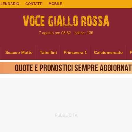
ALENDARIO
CONTATTI
MOBILE
7 agosto ore 03:52
online: 136
Scacco Matto
Tabellini
Primavera 1
Calciomercato
P