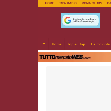
HOME
TMW RADIO
ROMA CLUBS
C
Home
Top e Flop
La moviola