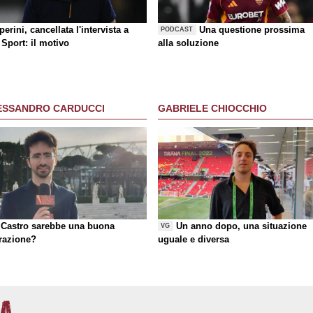
erini, cancellata l'intervista a
Una questione prossima
PODCAST
Sport: il motivo
alla soluzione
ESSANDRO CARDUCCI
GABRIELE CHIOCCHIO
Castro sarebbe una buona
Un anno dopo, una situazione
VG
razione?
uguale e diversa