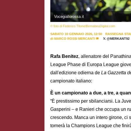
Vocegiallorossa.it
© foto di Federico Titone/BernabeuDigital.com
SABATO 10 GENNAIO 2026, 12:50
RASSEGNA STA
di
MARCO ROSSI MERCANTI
@MERKANT92
Rafa Benitez
, allenatore del Panathina
League Phase di Europa League giovedì
dall'edizione odierna de
La Gazzetta de
campionato italiano:
È un campionato a due, a tre, a quan
“È prestissimo per sbilanciarsi. La Juve
Gasperini – e Ranieri che occupa un ruo
crescendo. Manca un intero girone, ci s
tornerà la Champions League che finirà 