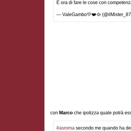
È ora di fare le cose con competen
— ValeGambo💛❤️🥘 (@ilMister_8
con
Marco
che ipotizza quale potrà es
#asroma
secondo me quando ha det