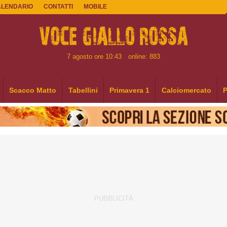
ALENDARIO
CONTATTI
MOBILE
7 agosto ore 10:43
online: 883
Scacco Matto
Tabellini
Primavera 1
Calciomercato
P