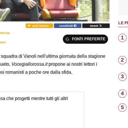
LE P
vedi letture
condividi
tweet
TIFOSI
1
FONTI PREFERITE
anti
 squadra di Vanoli nell'ultima giornata della stagione
2
sueto,
Vocegiallorossa.it
propone ai nostri lettori i
fosi romanisti a poche ore dalla sfida.
3
4
sa che progetti mentre tutti gli altri
5