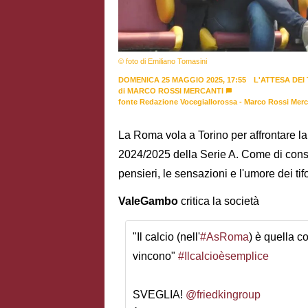
© foto di Emiliano Tomasini
DOMENICA 25 MAGGIO 2025, 17:55
L'ATTESA DEI 
di
MARCO ROSSI MERCANTI
fonte Redazione Vocegiallorossa - Marco Rossi Merc
La Roma vola a Torino per affrontare la
2024/2025 della Serie A. Come di con
pensieri, le sensazioni e l'umore dei ti
ValeGambo
critica la società
"Il calcio (nell'
#AsRoma
) è quella co
vincono"
#Ilcalcioèsemplice
SVEGLIA!
@friedkingroup