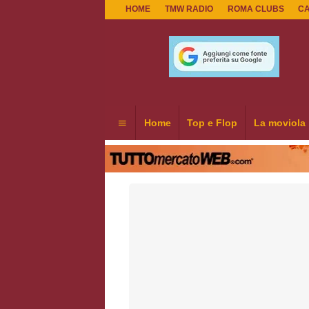
HOME
TMW RADIO
ROMA CLUBS
C
Home
Top e Flop
La moviola