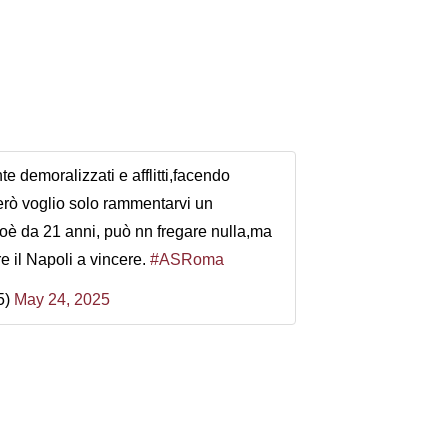
e demoralizzati e afflitti,facendo
Però voglio solo rammentarvi un
ioè da 21 anni, può nn fregare nulla,ma
e il Napoli a vincere.
#ASRoma
5)
May 24, 2025