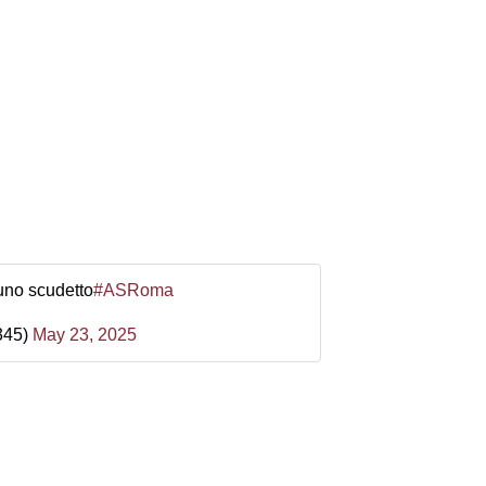
uno scudetto
#ASRoma
345)
May 23, 2025