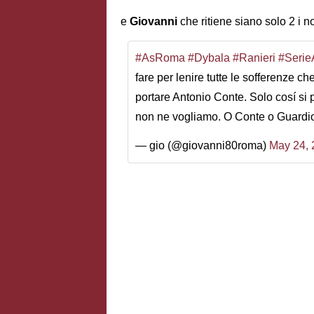
e
Giovanni
che ritiene siano solo 2 i 
#AsRoma
#Dybala
#Ranieri
#Serie
fare per lenire tutte le sofferenze c
portare Antonio Conte. Solo cosí si p
non ne vogliamo. O Conte o Guardio
— gio (@giovanni80roma)
May 24, 