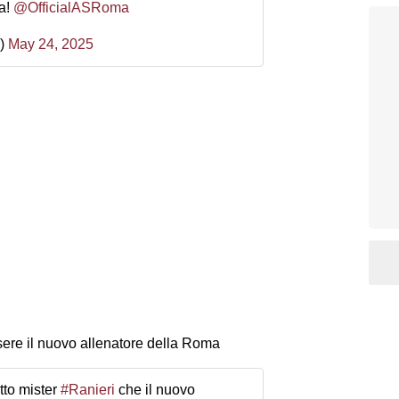
za!
@OfficialASRoma
7)
May 24, 2025
sere il nuovo allenatore della Roma
to mister
#Ranieri
che il nuovo