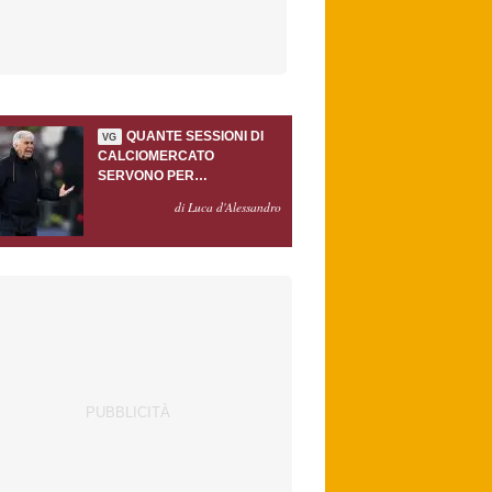
QUANTE SESSIONI DI
VG
CALCIOMERCATO
SERVONO PER
ACCONTENTARE
di Luca d'Alessandro
GASPERINI?