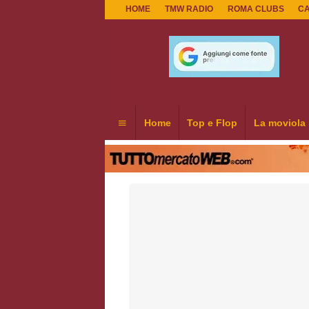
HOME
TMW RADIO
ROMA CLUBS
C
Home
Top e Flop
La moviola