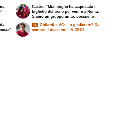
 ma
Castro: “Mia moglie ha acquistato il
e"
biglietto del treno per venire a Roma.
Siamo un gruppo unito, possiamo
giocarcela con tutti”
 da
Ghilardi a VG: “Io gladiatore? Do
VG
ienza"
sempre il massimo”. VIDEO!