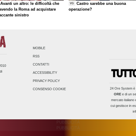
Avanti un altro: le difficoltà che
Castro sarebbe una buona
VG
 avendo la Roma ad acquistare
operazione?
taccante sinistro
MOBILE
RSS
CONTATTI
/2010
di
ACCESSIBILITY
PRIVACY POLICY
24 Ore System
è 
CONSENSO COOKIE
ORE
e di un se
mercato italiano 
cui gestisce in es
in