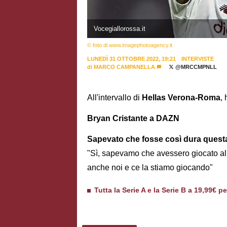
Vocegiallorossa.it
© foto di www.imagephotoagency.it
LUNEDÌ 31 OTTOBRE 2022, 19:21
INTERVISTE
di
MARCO CAMPANELLA
@MRCCMPNLL
All'intervallo di
Hellas Verona-Roma
,
Bryan Cristante a DAZN
Sapevato che fosse così dura quest
"Sì, sapevamo che avessero giocato al 
anche noi e ce la stiamo giocando"
Tutta la Serie A e la Serie B a 19,99€ p