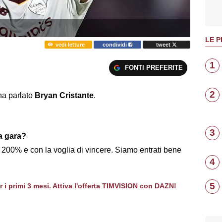
LE P
vedi letture
condividi
tweet
1
FONTI PREFERITE
2
 ha parlato
Bryan Cristante
.
3
a gara?
200% e con la voglia di vincere. Siamo entrati bene
4
5
er i primi 3 mesi. Attiva l'offerta TIMVISION con DAZN!