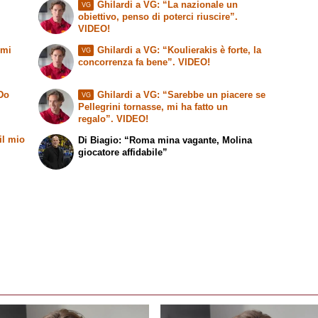
Ghilardi a VG: “La nazionale un
VG
.
obiettivo, penso di poterci riuscire”.
VIDEO!
 mi
Ghilardi a VG: “Koulierakis è forte, la
VG
concorrenza fa bene”. VIDEO!
 Do
Ghilardi a VG: “Sarebbe un piacere se
VG
Pellegrini tornasse, mi ha fatto un
regalo”. VIDEO!
il mio
Di Biagio: “Roma mina vagante, Molina
giocatore affidabile”