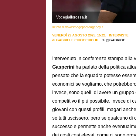
Vocegiallorossa.it
© foto di www.imagephotoagency.it
VENERDÌ 29 AGOSTO 2025, 15:21
INTERVISTE
di
GABRIELE CHIOCCHIO
@GABRIOC
Intervenuto in conferenza stampa alla v
Gasperini
ha parlato della politica att
pensato che la squadra potesse essere an
economici se vogliamo, che potrebbero
invece, sono quelli di avere un gruppo o
competitivo il più possibile. Invece di ca
giovani con questi profili, magari anch
se tutti uscissero, però se qualcuno di 
successo e permette anche eventualment
dei costi così elevati come ci sono orma