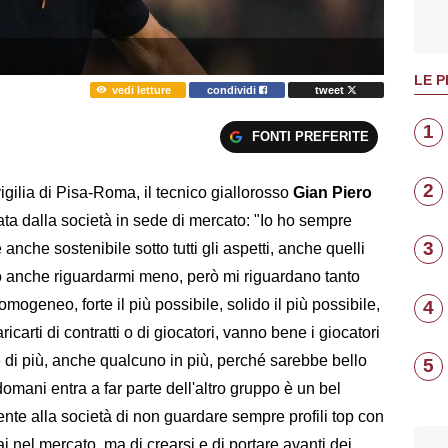
LE P
vedi letture
condividi
tweet
1
FONTI PREFERITE
2
igilia di Pisa-Roma, il tecnico giallorosso
Gian Piero
uata dalla società in sede di mercato: "Io ho sempre
3
che sostenibile sotto tutti gli aspetti, anche quelli
 anche riguardarmi meno, però mi riguardano tanto
mogeneo, forte il più possibile, solido il più possibile,
4
ricarti di contratti o di giocatori, vanno bene i giocatori
e di più, anche qualcuno in più, perché sarebbe bello
5
domani entra a far parte dell'altro gruppo è un bel
e alla società di non guardare sempre profili top con
i nel mercato, ma di crearsi e di portare avanti dei