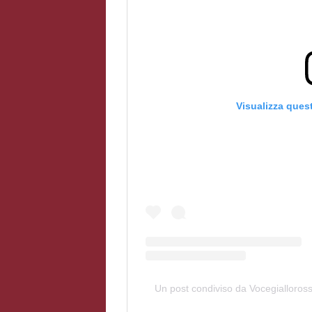
Visualizza ques
Un post condiviso da Vocegialloros