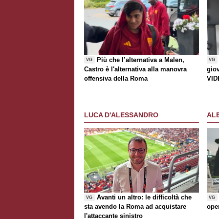
Più che l’alternativa a Malen,
VG
VG
Castro è l'alternativa alla manovra
gio
offensiva della Roma
VID
LUCA D'ALESSANDRO
AL
Avanti un altro: le difficoltà che
VG
VG
sta avendo la Roma ad acquistare
ope
l'attaccante sinistro