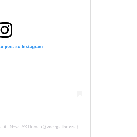
to post su Instagram
sa.it | News AS Roma (@vocegiallorossa)