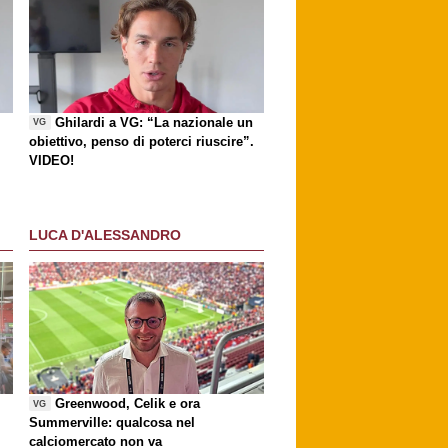
Ghilardi a VG: “La nazionale un
VG
obiettivo, penso di poterci riuscire”.
VIDEO!
LUCA D'ALESSANDRO
Greenwood, Celik e ora
VG
Summerville: qualcosa nel
calciomercato non va