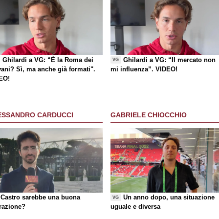
Ghilardi a VG: “È la Roma dei
Ghilardi a VG: “Il mercato non
VG
vani? Sì, ma anche già formati".
mi influenza”. VIDEO!
EO!
ESSANDRO CARDUCCI
GABRIELE CHIOCCHIO
Castro sarebbe una buona
Un anno dopo, una situazione
VG
razione?
uguale e diversa