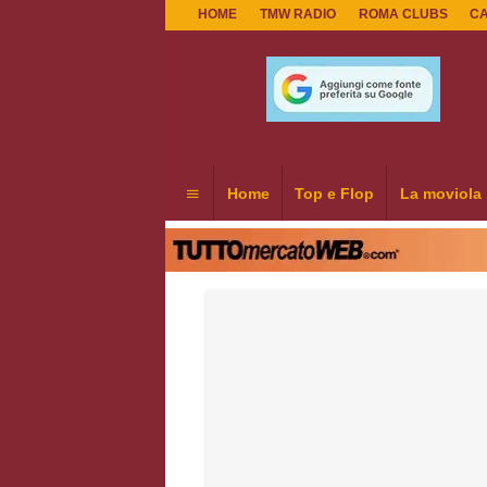
HOME
TMW RADIO
ROMA CLUBS
C
Home
Top e Flop
La moviola