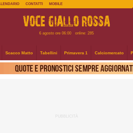
ALENDARIO
CONTATTI
MOBILE
6 agosto ore 06:00
online: 285
Scacco Matto
Tabellini
Primavera 1
Calciomercato
P