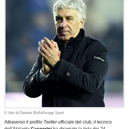
© foto di Daniele Buffa/Image Sport
Attraverso il profilo
Twitter
ufficiale del club, il tecnico
dell'Atalanta
Gasperini
ha diramato la lista dei 24