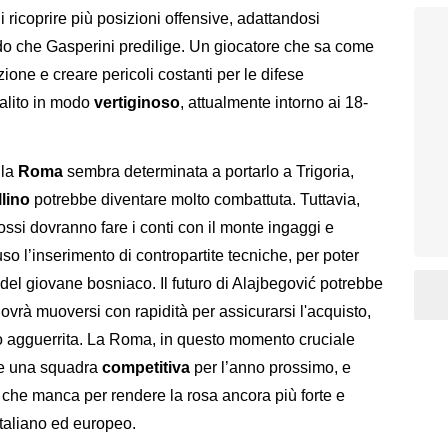
di ricoprire più posizioni offensive, adattandosi
do che Gasperini predilige. Un giocatore che sa come
zione e creare pericoli costanti per le difese
salito in modo
vertiginoso
, attualmente intorno ai 18-
 la
Roma
sembra determinata a portarlo a Trigoria,
llino
potrebbe diventare molto combattuta. Tuttavia,
rossi dovranno fare i conti con il monte ingaggi e
luso l’inserimento di contropartite tecniche, per poter
o del giovane bosniaco. Il futuro di Alajbegović potrebbe
vrà muoversi con rapidità per assicurarsi l'acquisto,
o agguerrita. La Roma, in questo momento cruciale
ire una squadra
competitiva
per l’anno prossimo, e
 che manca per rendere la rosa ancora più forte e
italiano ed europeo.