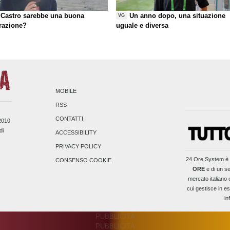
Castro sarebbe una buona
Un anno dopo, una situazione
VG
razione?
uguale e diversa
MOBILE
RSS
CONTATTI
/2010
di
ACCESSIBILITY
PRIVACY POLICY
24 Ore System
è 
CONSENSO COOKIE
ORE
e di un se
mercato italiano 
cui gestisce in es
in