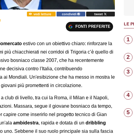
vedi letture
condividi
tweet
I
LE P
FONTI PREFERITE
1
iomercato
estivo con un obiettivo chiaro: rinforzare la
 più chiacchierati nei corridoi di Trigoria c’è quello di
2
ensivo bosniaco classe 2007, che ha recentemente
one decisiva contro l'Italia, contribuendo
3
rsa ai Mondiali. Un'esibizione che ha messo in mostra le
 giovani più promettenti in circolazione.
4
 club di livello, tra cui la Roma, il Milan e il Napoli,
estazioni. Massara, segue il giovane bosniaco da tempo,
5
r capire come inserirlo nel progetto tecnico di Gian
 un'ala
ambidestra
, rapida e dotata di un
dribbling
o uno. Sebbene il suo ruolo principale sia sulla fascia