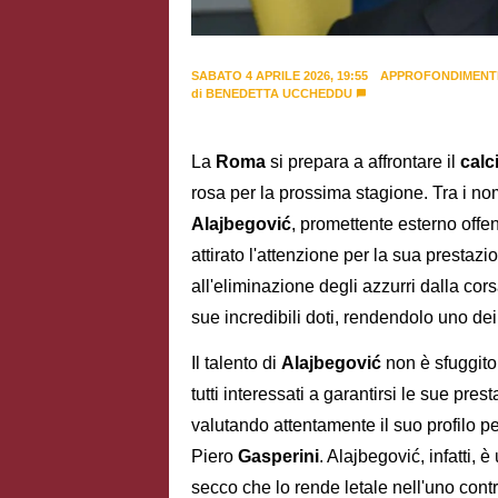
SABATO 4 APRILE 2026, 19:55
APPROFONDIMENT
di
BENEDETTA UCCHEDDU
La
Roma
si prepara a affrontare il
calc
rosa per la prossima stagione. Tra i nomi
Alajbegović
, promettente esterno off
attirato l'attenzione per la sua prestazi
all'eliminazione degli azzurri dalla co
sue incredibili doti, rendendolo uno dei
Il talento di
Alajbegović
non è sfuggito a
tutti interessati a garantirsi le sue pr
valutando attentamente il suo profilo pe
Piero
Gasperini
. Alajbegović, infatti, è
secco che lo rende letale nell'uno contr