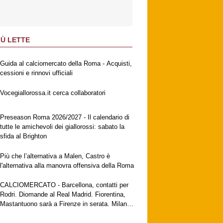
IÙ LETTE
Guida al calciomercato della Roma - Acquisti,
cessioni e rinnovi ufficiali
Vocegiallorossa.it cerca collaboratori
Preseason Roma 2026/2027 - Il calendario di
tutte le amichevoli dei giallorossi: sabato la
sfida al Brighton
Più che l’alternativa a Malen, Castro è
l'alternativa alla manovra offensiva della Roma
CALCIOMERCATO - Barcellona, contatti per
Rodri. Diomande al Real Madrid. Fiorentina,
Mastantuono sarà a Firenze in serata. Milan,
no al Galatasaray per Leao. Vlahovic attende
una big. Juventus, contatti con Zirkzee