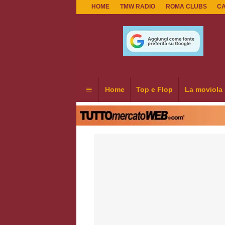
HOME
TMW RADIO
ROMA CLUBS
C
Home
Top e Flop
La moviola