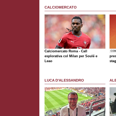
CALCIOMERCATO
Calciomercato Roma - Call
COM
esplorativa col Milan per Soulé e
pre
Leao
sta
LUCA D'ALESSANDRO
AL