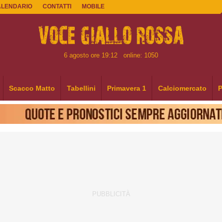
ALENDARIO
CONTATTI
MOBILE
6 agosto ore 19:12
online: 1050
Scacco Matto
Tabellini
Primavera 1
Calciomercato
P