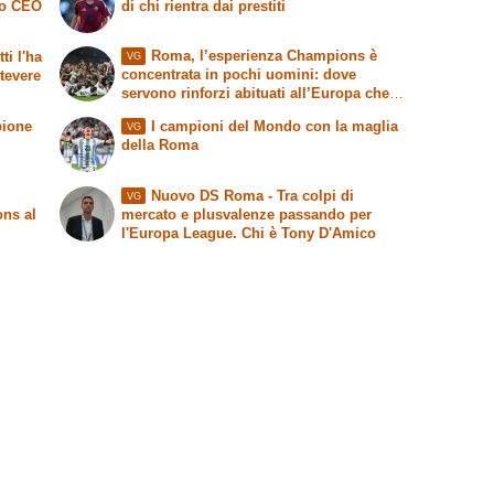
vo CEO
di chi rientra dai prestiti
Roma, l’esperienza Champions è
ti l'ha
VG
concentrata in pochi uomini: dove
stevere
servono rinforzi abituati all’Europa che
conta
pione
I campioni del Mondo con la maglia
VG
della Roma
Nuovo DS Roma - Tra colpi di
VG
ons al
mercato e plusvalenze passando per
l'Europa League. Chi è Tony D'Amico