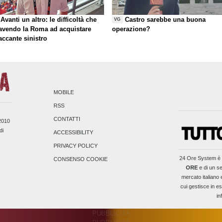
Avanti un altro: le difficoltà che
Castro sarebbe una buona
VG
 avendo la Roma ad acquistare
operazione?
taccante sinistro
MOBILE
RSS
CONTATTI
/2010
di
ACCESSIBILITY
PRIVACY POLICY
24 Ore System
è 
CONSENSO COOKIE
ORE
e di un se
mercato italiano 
cui gestisce in es
in