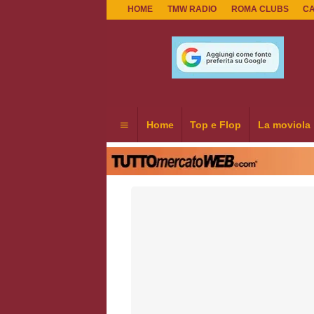
HOME
TMW RADIO
ROMA CLUBS
C
Home
Top e Flop
La moviola