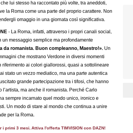
che lui stesso ha raccontato più volte, tra aneddoti,
vive la Roma come una parte del proprio carattere. Non
endergli omaggio in una giornata così significativa.
ONE
- La Roma, infatti, attraverso i propri canali social,
on un messaggio semplice ma profondamente
ita da romanista. Buon compleanno, Maestro!».
Un
immagini che mostrano Verdone in diversi momenti
riferimento ai colori giallorossi, quasi a sottolineare
mai stato un vezzo mediatico, ma una parte autentica
suscitato grande partecipazione tra i tifosi, che hanno
o l’artista, ma anche il romanista. Perché Carlo
 ha sempre incarnato quel modo unico, ironico e
ti. Un modo di stare al mondo che continua a unire
cade per la Roma.
er i primi 3 mesi. Attiva l'offerta TIMVISION con DAZN!