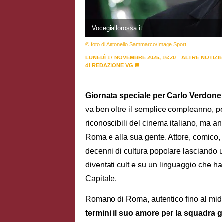
Vocegiallorossa.it
© foto di Antonello Sammarco/Image Sport
LUNEDÌ 17 NOVEMBRE 2025, 16:20
ALTRE NOTIZI
di
REDAZIONE VG
Giornata speciale per Carlo Verdone
va ben oltre il semplice compleanno, p
riconoscibili del cinema italiano, ma a
Roma e alla sua gente. Attore, comico,
decenni di cultura popolare lasciando u
diventati cult e su un linguaggio che h
Capitale.
Romano di Roma, autentico fino al mid
termini il suo amore per la squadra g