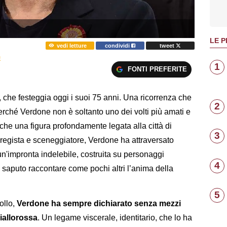
LE P
vedi letture
condividi
tweet
E
1
FONTI PREFERITE
, che festeggia oggi i suoi 75 anni. Una ricorrenza che
2
erché Verdone non è soltanto uno dei volti più amati e
nche una figura profondamente legata alla città di
3
 regista e sceneggiatore, Verdone ha attraversato
n'impronta indelebile, costruita su personaggi
4
a saputo raccontare come pochi altri l’anima della
5
ollo,
Verdone ha sempre dichiarato senza mezzi
iallorossa
. Un legame viscerale, identitario, che lo ha