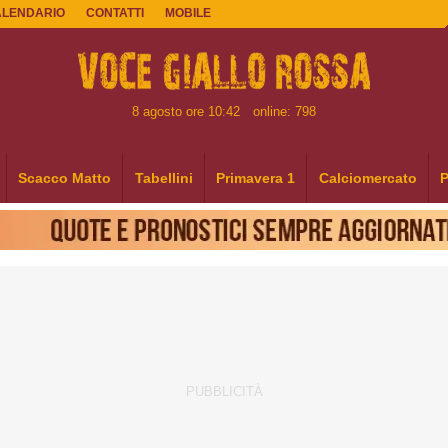
ALENDARIO
CONTATTI
MOBILE
8 agosto ore 10:42
online: 798
Scacco Matto
Tabellini
Primavera 1
Calciomercato
P