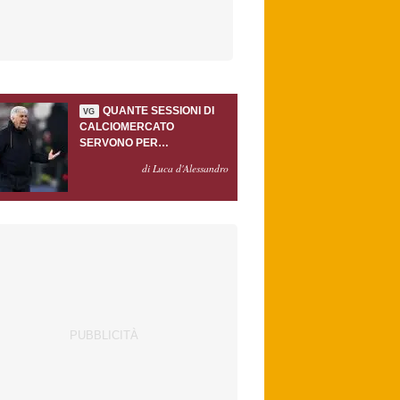
QUANTE SESSIONI DI
VG
CALCIOMERCATO
SERVONO PER
ACCONTENTARE
di Luca d'Alessandro
GASPERINI?