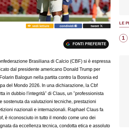
LE P
vedi letture
condividi
tweet
1
FONTI PREFERITE
ederazione Brasiliana di Calcio (CBF) si è espressa
riticato dal presidente americano Donald Trump per
Folarin Balogun nella partita contro la Bosnia ed
pa del Mondo 2026. In una dichiarazione, la Cbf
a in dubbio l'integrità" di Claus, un "professionista
e sostenuta da valutazioni tecniche, prestazioni
etizioni nazionali e internazionali. Raphael Claus fa
Cbf, è riconosciuto in tutto il mondo come uno dei
 segnata da eccellenza tecnica, condotta etica e assoluto