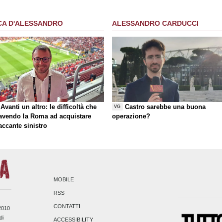
CA D'ALESSANDRO
ALESSANDRO CARDUCCI
Avanti un altro: le difficoltà che
Castro sarebbe una buona
VG
 avendo la Roma ad acquistare
operazione?
taccante sinistro
MOBILE
RSS
CONTATTI
/2010
di
ACCESSIBILITY