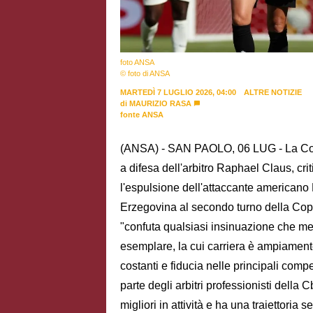
foto ANSA
© foto di ANSA
MARTEDÌ 7 LUGLIO 2026, 04:00
ALTRE NOTIZIE
di
MAURIZIO RASA
fonte ANSA
(ANSA) - SAN PAOLO, 06 LUG - La Conf
a difesa dell'arbitro Raphael Claus, c
l'espulsione dell'attaccante americano 
Erzegovina al secondo turno della Cop
"confuta qualsiasi insinuazione che mett
esemplare, la cui carriera è ampiament
costanti e fiducia nelle principali comp
parte degli arbitri professionisti della 
migliori in attività e ha una traiettoria