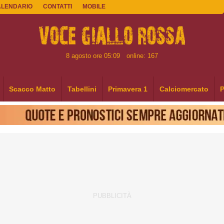
ALENDARIO
CONTATTI
MOBILE
8 agosto ore 05:09
online: 167
Scacco Matto
Tabellini
Primavera 1
Calciomercato
P