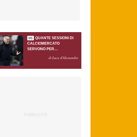
QUANTE SESSIONI DI
VG
CALCIOMERCATO
SERVONO PER
ACCONTENTARE
di Luca d'Alessandro
GASPERINI?