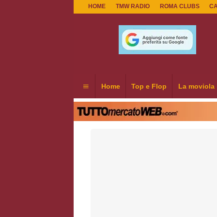
HOME
TMW RADIO
ROMA CLUBS
C
Home
Top e Flop
La moviola