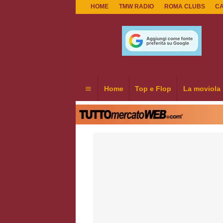
HOME
TMW RADIO
ROMA CLUBS
C
Home
Top e Flop
La moviola