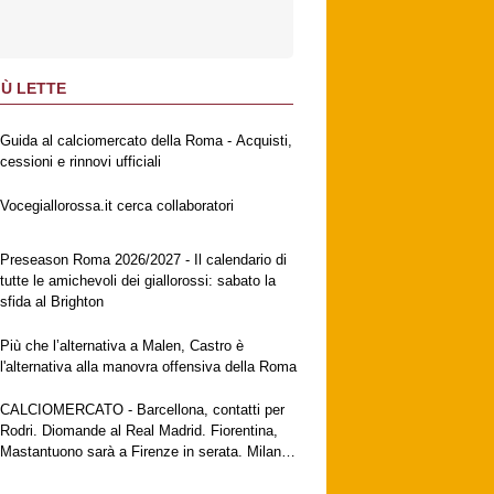
IÙ LETTE
Guida al calciomercato della Roma - Acquisti,
cessioni e rinnovi ufficiali
Vocegiallorossa.it cerca collaboratori
Preseason Roma 2026/2027 - Il calendario di
tutte le amichevoli dei giallorossi: sabato la
sfida al Brighton
Più che l’alternativa a Malen, Castro è
l'alternativa alla manovra offensiva della Roma
CALCIOMERCATO - Barcellona, contatti per
Rodri. Diomande al Real Madrid. Fiorentina,
Mastantuono sarà a Firenze in serata. Milan,
no al Galatasaray per Leao. Vlahovic attende
una big. Juventus, contatti con Zirkzee