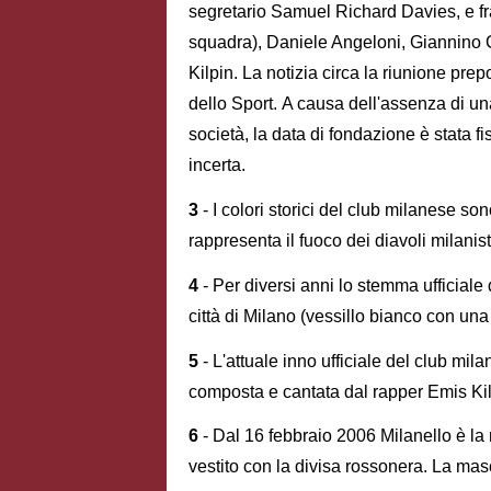
segretario Samuel Richard Davies, e fra
squadra), Daniele Angeloni, Giannino 
Kilpin. La notizia circa la riunione pre
dello Sport. A causa dell'assenza di una
società, la data di fondazione è stata 
incerta.
3
- I colori storici del club milanese sono
rappresenta il fuoco dei diavoli milanist
4
- Per diversi anni lo stemma ufficiale
città di Milano (vessillo bianco con una
5
- L'attuale inno ufficiale del club m
composta e cantata dal rapper Emis Kil
6
- Dal 16 febbraio 2006 Milanello è la 
vestito con la divisa rossonera. La mas