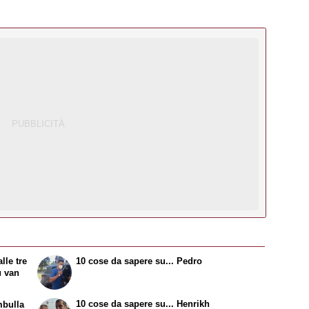
lle tre
10 cose da sapere su...
Pedro
u van
10 cose da sapere su...
Henrikh
bulla