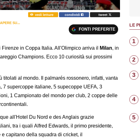
vedi letture
condividi
tweet
APERE SU...
LE P
FONTI PREFERITE
1
i Firenze in Coppa Italia. All'Olimpico arriva il
Milan
, in
pareggio Champions. Ecco 10 curiosità sui prossimi
2
3
titolati al mondo. Il palmarés rossonero, infatti, vanta
lia, 7 supercoppe italiane, 5 supecoppe UEFA, 3
ni, 1 Campionato del mondo per club, 2 coppe delle
4
continentali.
5
cque all'Hotel Du Nord e des Anglais grazie
taliani, tra i quali Alfred Edwards, il primo presidente,
e capitano della squadra di cricket, il