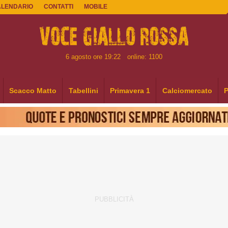
ALENDARIO
CONTATTI
MOBILE
6 agosto ore 19:22
online: 1100
Scacco Matto
Tabellini
Primavera 1
Calciomercato
P