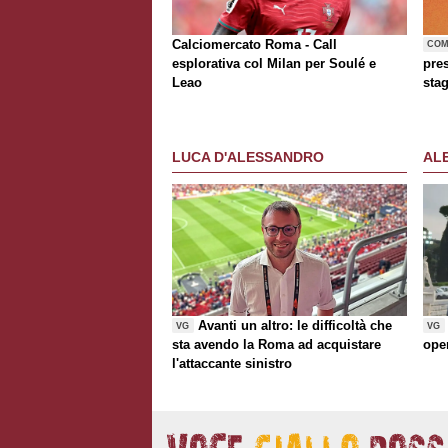
Calciomercato Roma - Call
COM
esplorativa col Milan per Soulé e
pre
Leao
sta
LUCA D'ALESSANDRO
AL
Avanti un altro: le difficoltà che
VG
VG
sta avendo la Roma ad acquistare
ope
l'attaccante sinistro