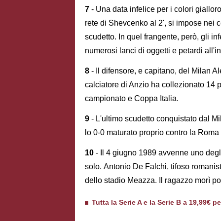
7
- Una data infelice per i colori giallor
rete di Shevcenko al 2', si impose nei c
scudetto. In quel frangente, però, gli infe
numerosi lanci di oggetti e petardi all'i
8
- Il difensore, e capitano, del Milan 
calciatore di Anzio ha collezionato 14 
campionato e Coppa Italia.
9
- L'ultimo scudetto conquistato dal Mi
lo 0-0 maturato proprio contro la Roma 
10
- Il 4 giugno 1989 avvenne uno degli e
solo. Antonio De Falchi, tifoso romanist
dello stadio Meazza. Il ragazzo morì p
Tutta la Serie A e la Serie B a 19,99€ p