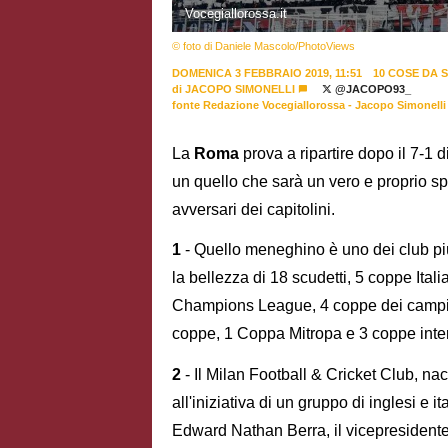
Vocegiallorossa.it
© foto di Daniele Mascolo/PhotoViews
DOMENICA 3 FEBBRAIO 2019, 11:51
10 COSE DA S
di
JACOPO SIMONELLI
@JACOPO93_
fonte Redazione Vocegiallorossa - Jacopo Simonelli
La
Roma
prova a ripartire dopo il 7-1 d
un quello che sarà un vero e proprio s
avversari dei capitolini.
1
- Quello meneghino è uno dei club più 
la bellezza di 18 scudetti, 5 coppe Ita
Champions League, 4 coppe dei campio
coppe, 1 Coppa Mitropa e 3 coppe inter
2
- Il Milan Football & Cricket Club, na
all'iniziativa di un gruppo di inglesi e i
Edward Nathan Berra, il vicepresidente 