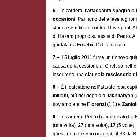
6 –
In carriera,
l’attaccante spagnolo 
occasioni
. Parliamo della fase a gir
storica semifinale contro il Liverpool. 
di Hazard proprio su assist di Pedro. Al
guidata da Eusebio Di Francesco.
7
– Il 5 luglio 2011 firma un rinnovo qu
causa della cessione al Chelsea nell’
inserirono una
clausola rescissoria di 
8
– È il calciatore nell’attuale rosa capi
milioni
, più del doppio di
Mkhitaryan
(
troviamo anche
Florenzi
(1,1) e
Zanio
9
– In carriera, Pedro ha indossato tra
(una volta),
27
(una volta),
17
(5 volte),
questi numeri sono occupati: il 33 da Br