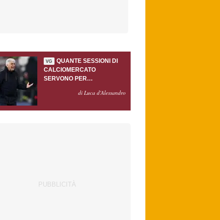
QUANTE SESSIONI DI
VG
CALCIOMERCATO
SERVONO PER
ACCONTENTARE
di Luca d'Alessandro
GASPERINI?