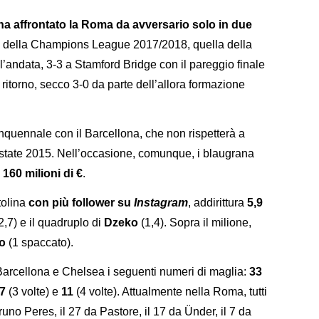
ha affrontato la Roma da avversario solo in due
oni della Champions League 2017/2018, quella della
All’andata, 3-3 a Stamford Bridge con il pareggio finale
 ritorno, secco 3-0 da parte dell’allora formazione
inquennale con il Barcellona, che non rispetterà a
estate 2015. Nell’occasione, comunque, i blaugrana
160 milioni di €
.
tolina
con più follower su
Instagram
, addirittura
5,9
2,7) e il quadruplo di
Dzeko
(1,4). Sopra il milione,
lo
(1 spaccato).
 Barcellona e Chelsea i seguenti numeri di maglia:
33
7
(3 volte) e
11
(4 volte). Attualmente nella Roma, tutti
uno Peres, il 27 da Pastore, il 17 da Ünder, il 7 da