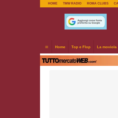
HOME
TMW RADIO
ROMA CLUBS
C
Home
Top e Flop
La moviola