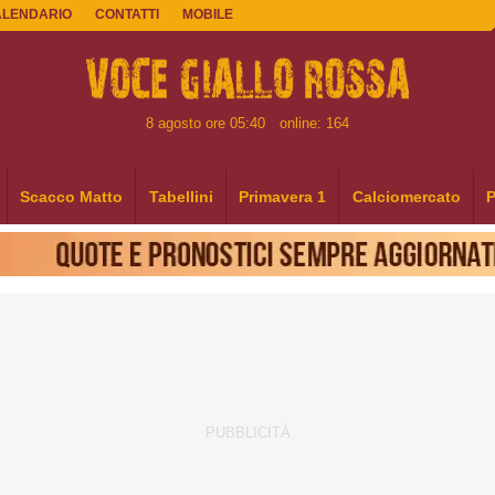
ALENDARIO
CONTATTI
MOBILE
8 agosto ore 05:40
online: 164
Scacco Matto
Tabellini
Primavera 1
Calciomercato
P