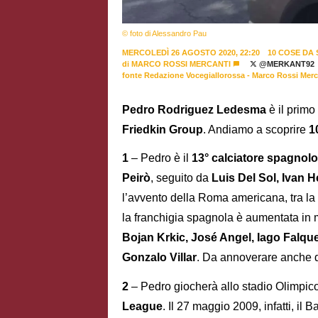
© foto di Alessandro Pau
MERCOLEDÌ 26 AGOSTO 2020, 22:20
10 COSE DA 
di
MARCO ROSSI MERCANTI
@MERKANT92
fonte Redazione Vocegiallorossa - Marco Rossi Merc
Pedro Rodriguez Ledesma
è il primo
Friedkin Group
. Andiamo a scoprire
1
1
– Pedro è il
13° calciatore spagnol
Peirò
, seguito da
Luis Del Sol, Ivan 
l’avvento della Roma americana, tra la
la franchigia spagnola è aumentata in ma
Bojan Krkic, José Angel, Iago Falqu
Gonzalo Villar
. Da annoverare anche d
2
– Pedro giocherà allo stadio Olimpico
League
. Il 27 maggio 2009, infatti, il