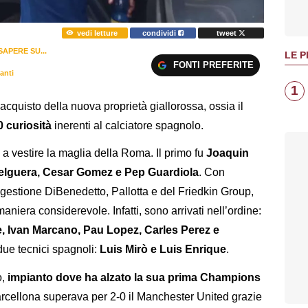
vedi letture
condividi
tweet
SAPERE SU...
LE P
FONTI PREFERITE
anti
1
 acquisto della nuova proprietà giallorossa, ossia il
0 curiosità
inerenti al calciatore spagnolo.
o
a vestire la maglia della Roma. Il primo fu
Joaquin
Helguera, Cesar Gomez e Pep Guardiola
. Con
 gestione DiBenedetto, Pallotta e del Friedkin Group,
niera considerevole. Infatti, sono arrivati nell’ordine:
e, Ivan Marcano, Pau Lopez, Carles Perez e
ue tecnici spagnoli:
Luis Mirò e Luis Enrique
.
,
impianto dove ha alzato la sua prima Champions
 Barcellona superava per 2-0 il Manchester United grazie