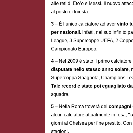
alle reti di Eto’o e Messi. Il nuovo atta
al posto di Iniesta.
3
– È l’unico calciatore ad aver
vinto t
per nazionali
. Infatti, nel suo infini
League, 3 Supercoppe UEFA, 2 Coppe 
Campionato Europeo.
4
– Nel 2009 è stato il primo calciatore
disputate nello stesso anno solare
, 
Supercoppa Spagnola, Champions Lea
Tale record è stato poi eguagliato d
squadra.
5
– Nella Roma troverà dei
compagni d
alcun calciatore attualmente in rosa,
“s
giorni al Chelsea per fine prestito. Con
stagioni.