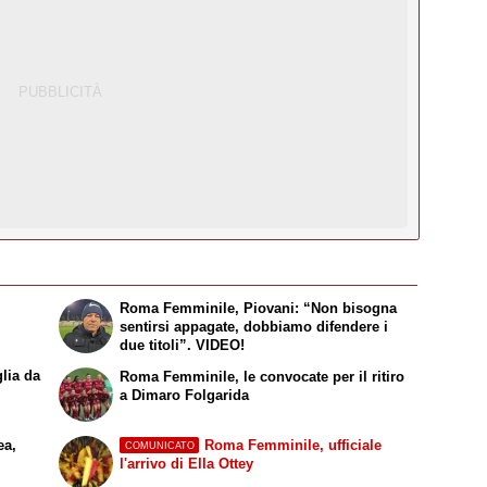
Roma Femminile, Piovani: “Non bisogna
sentirsi appagate, dobbiamo difendere i
due titoli”. VIDEO!
lia da
Roma Femminile, le convocate per il ritiro
a Dimaro Folgarida
ea,
Roma Femminile, ufficiale
COMUNICATO
l'arrivo di Ella Ottey