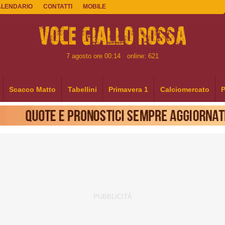
ALENDARIO
CONTATTI
MOBILE
7 agosto ore 00:14
online: 621
Scacco Matto
Tabellini
Primavera 1
Calciomercato
P