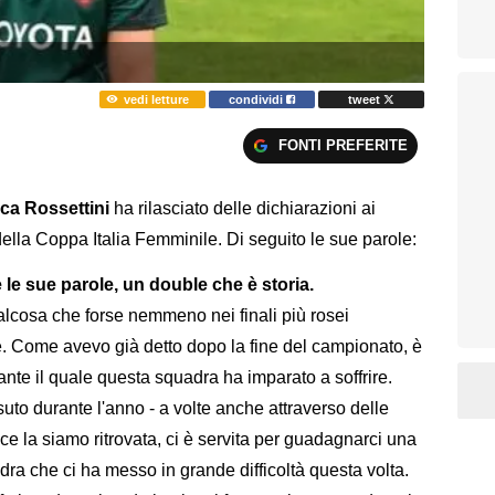
vedi letture
condividi
tweet
FONTI PREFERITE
ca Rossettini
ha rilasciato delle dichiarazioni ai
a della Coppa Italia Femminile. Di seguito le sue parole:
e le sue parole, un double che è storia.
ualcosa che forse nemmeno nei finali più rosei
. Come avevo già detto dopo la fine del campionato, è
rante il quale questa squadra ha imparato a soffrire.
uto durante l'anno - a volte anche attraverso delle
 ce la siamo ritrovata, ci è servita per guadagnarci una
adra che ci ha messo in grande difficoltà questa volta.