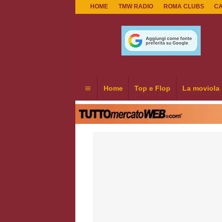
HOME
TMW RADIO
ROMA CLUBS
C
Home
Top e Flop
La moviola