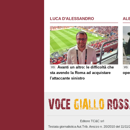
Roma-Milan di mercato. Nusa chiude
al trasferimento. Presentata la maglia
Away
LUCA D'ALESSANDRO
AL
Avanti un altro: le difficoltà che
VG
VG
sta avendo la Roma ad acquistare
ope
l'attaccante sinistro
Editore TC&C srl
Testata giornalistica Aut.Trib. Arezzo n. 20/2010 del 11/11