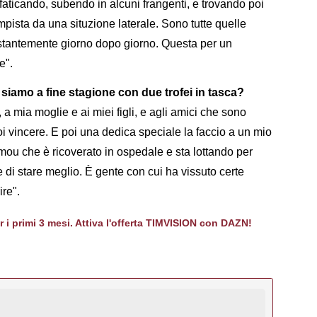
, faticando, subendo in alcuni frangenti, e trovando poi
mpista da una situzione laterale. Sono tutte quelle
costantemente giorno dopo giorno. Questa per un
e".
 siamo a fine stagione con due trofei in tasca?
a mia moglie e ai miei figli, e agli amici che sono
oi vincere. E poi una dedica speciale la faccio a un mio
 che è ricoverato in ospedale e sta lottando per
e di stare meglio. È gente con cui ha vissuto certe
re".
er i primi 3 mesi. Attiva l'offerta TIMVISION con DAZN!