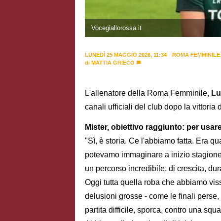
Vocegiallorossa.it
LUNEDÌ 25 MAGGIO 2026, 11:34
ROMA FEMMINILE
di
MATTIA GRIECO
L'allenatore della Roma Femminile,
Lu
canali ufficiali del club dopo la vittori
Mister, obiettivo raggiunto: per usar
"Sì, è storia. Ce l'abbiamo fatta. Era q
potevamo immaginare a inizio stagione
un percorso incredibile, di crescita, du
Oggi tutta quella roba che abbiamo viss
delusioni grosse - come le finali perse,
partita difficile, sporca, contro una squ