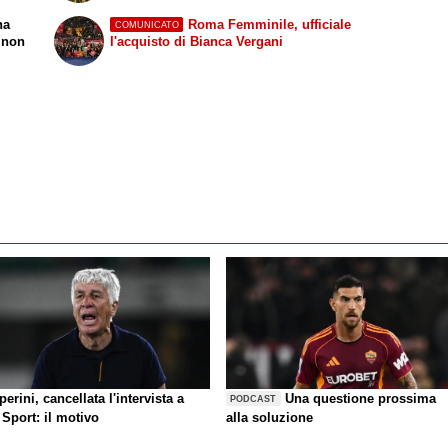
na
Roma Femminile, ufficiale
COMUNICATO
a non
l'acquisto di Bianca Vergani
erini, cancellata l'intervista a
Una questione prossima
PODCAST
Sport: il motivo
alla soluzione