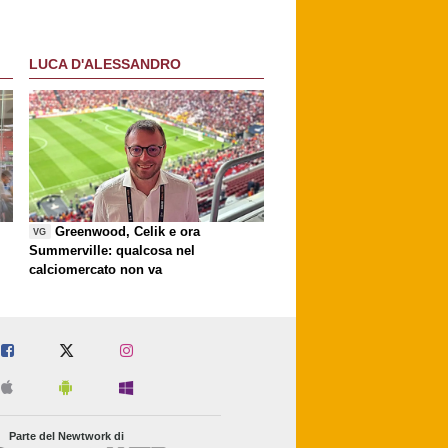
LUCA D'ALESSANDRO
Greenwood, Celik e ora
VG
Summerville: qualcosa nel
calciomercato non va
Parte del Newtwork di