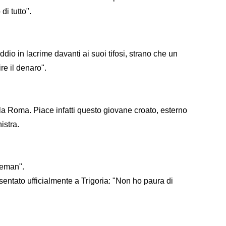
i tutto".
addio in lacrime davanti ai suoi tifosi, strano che un
re il denaro".
a Roma. Piace infatti questo giovane croato, esterno
istra.
Zeman".
esentato ufficialmente a Trigoria: "Non ho paura di