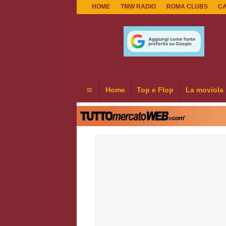
HOME
TMW RADIO
ROMA CLUBS
C
Home
Top e Flop
La moviola