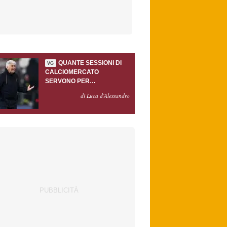
QUANTE SESSIONI DI
VG
CALCIOMERCATO
SERVONO PER
ACCONTENTARE
di Luca d'Alessandro
GASPERINI?