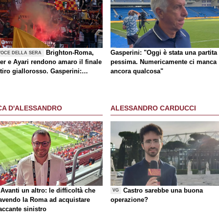
Brighton-Roma,
Gasperini: "Oggi è stata una partita
VOCE DELLA SERA
er e Ayari rendono amaro il finale
pessima. Numericamente ci manca
itiro giallorosso. Gasperini:
ancora qualcosa"
tita orribile". Ufficiale il rinnovo
ellegrini
CA D'ALESSANDRO
ALESSANDRO CARDUCCI
Avanti un altro: le difficoltà che
Castro sarebbe una buona
VG
 avendo la Roma ad acquistare
operazione?
taccante sinistro