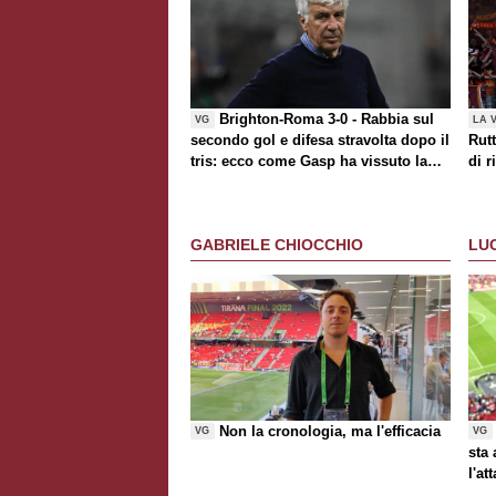
Brighton-Roma 3-0 - Rabbia sul
VG
LA 
secondo gol e difesa stravolta dopo il
Rutt
tris: ecco come Gasp ha vissuto la
di r
partita
"Par
di P
GABRIELE CHIOCCHIO
LU
Non la cronologia, ma l'efficacia
VG
VG
sta
l'at