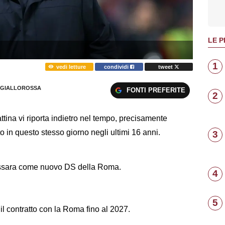
LE P
1
vedi letture
condividi
tweet
GIALLOROSSA
FONTI PREFERITE
2
ttina vi riporta indietro nel tempo, precisamente
o in questo stesso giorno negli ultimi 16 anni.
3
Massara come nuovo DS della Roma.
4
5
il contratto con la Roma fino al 2027.