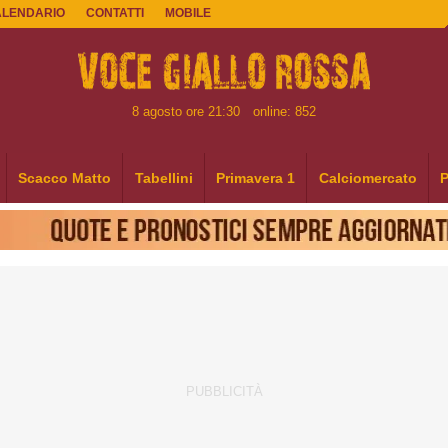
ALENDARIO
CONTATTI
MOBILE
8 agosto ore 21:30
online: 852
Scacco Matto
Tabellini
Primavera 1
Calciomercato
P