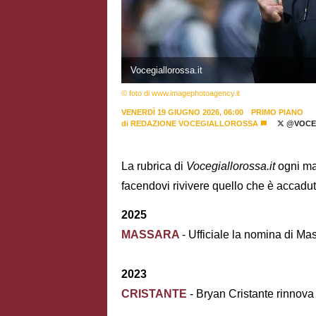
Vocegiallorossa.it
© foto di www.imagephotoagency.it
VENERDÌ 19 GIUGNO 2026, 06:00
PRIMO PIANO
di
REDAZIONE VOCEGIALLOROSSA
@VOCE
La rubrica di
Vocegiallorossa.it
ogni ma
facendovi rivivere quello che è accadut
2025
MASSARA
- Ufficiale la nomina di 
2023
CRISTANTE
- Bryan Cristante rinnova 