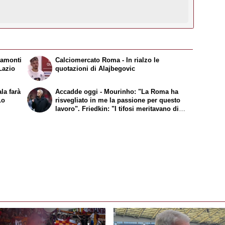
namonti
Calciomercato Roma - In rialzo le
Lazio
quotazioni di Alajbegovic
la farà
Accadde oggi - Mourinho: "La Roma ha
Lo
risvegliato in me la passione per questo
lavoro". Friedkin: "I tifosi meritavano di
vincere dopo tanto tempo"