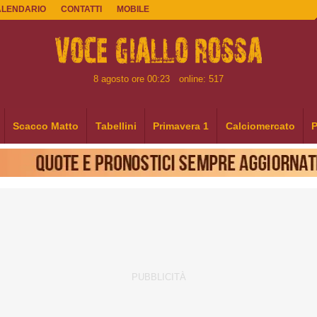
ALENDARIO
CONTATTI
MOBILE
8 agosto ore 00:23
online: 517
Scacco Matto
Tabellini
Primavera 1
Calciomercato
P