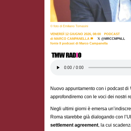
© foto di Emiliano Tomasini
VENERDÌ 12 GIUGNO 2026, 08:00
PODCAST
di
MARCO CAMPANELLA
@MRCCMPNLL
fonte Il podcast di Marco Campanella
Nuovo appuntamento con i podcast di
approfondiremo con le voci dei nostri re
Negli ultimi giorni è emersa un’indiscre
Roma starebbe già dialogando con l’UE
settlement agreement
, la cui scaden