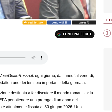
LE P
vedi letture
condividi
tweet
1
FONTI PREFERITE
VoceGialloRossa.it
: ogni giorno, dal lunedì al venerdì,
dattori uno dei temi più importanti della giornata.
zione destinata a far discutere il mondo romanista: la
FA per ottenere una proroga di un anno del
za è attualmente fissata al 30 giugno 2026. Una