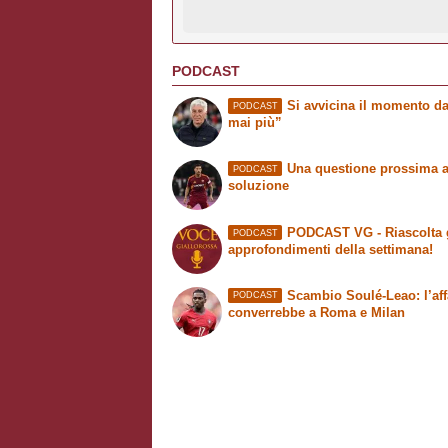
PODCAST
Si avvicina il momento da
PODCAST
mai più”
Una questione prossima a
PODCAST
soluzione
PODCAST VG - Riascolta 
PODCAST
approfondimenti della settimana!
Scambio Soulé-Leao: l’aff
PODCAST
converrebbe a Roma e Milan