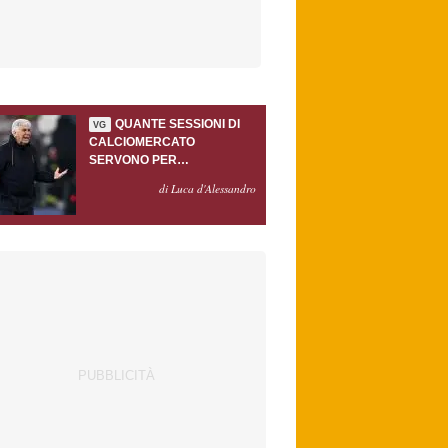
QUANTE SESSIONI DI
VG
CALCIOMERCATO
SERVONO PER
ACCONTENTARE
di Luca d'Alessandro
GASPERINI?