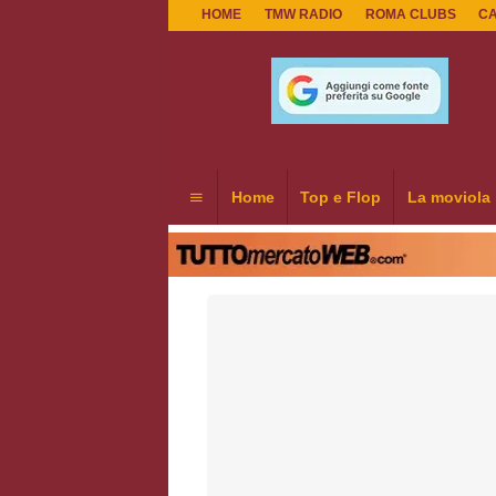
HOME
TMW RADIO
ROMA CLUBS
C
Home
Top e Flop
La moviola