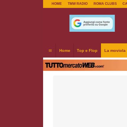
HOME
TMW RADIO
ROMA CLUBS
C
Home
Top e Flop
La moviola