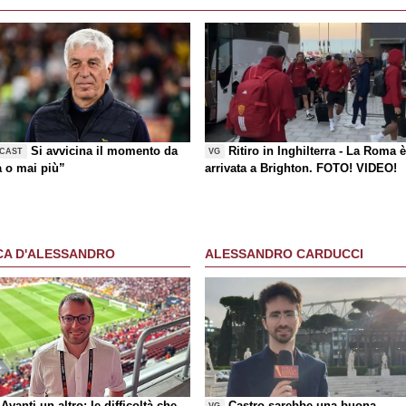
Si avvicina il momento da
Ritiro in Inghilterra - La Roma 
CAST
VG
a o mai più”
arrivata a Brighton. FOTO! VIDEO!
CA D'ALESSANDRO
ALESSANDRO CARDUCCI
Avanti un altro: le difficoltà che
Castro sarebbe una buona