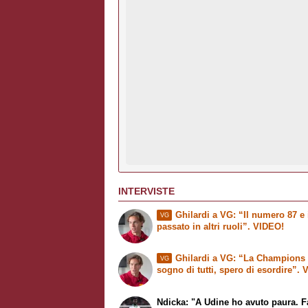
INTERVISTE
Ghilardi a VG: “Il numero 87 e 
VG
passato in altri ruoli”. VIDEO!
Ghilardi a VG: “La Champions 
VG
sogno di tutti, spero di esordire”.
Ndicka: "A Udine ho avuto paura. 