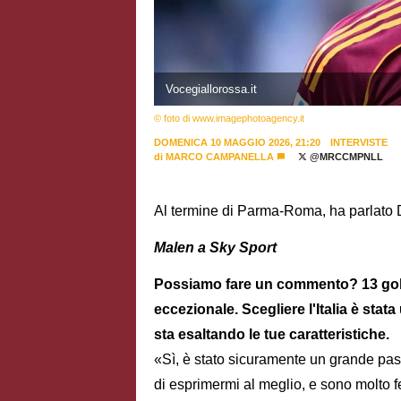
Vocegiallorossa.it
© foto di www.imagephotoagency.it
DOMENICA 10 MAGGIO 2026, 21:20
INTERVISTE
di
MARCO CAMPANELLA
@MRCCMPNLL
Al termine di Parma-Roma, ha parlato
Malen a Sky Sport
Possiamo fare un commento? 13 gol 
eccezionale. Scegliere l'Italia è sta
sta esaltando le tue caratteristiche.
«Sì, è stato sicuramente un grande pas
di esprimermi al meglio, e sono molto fe