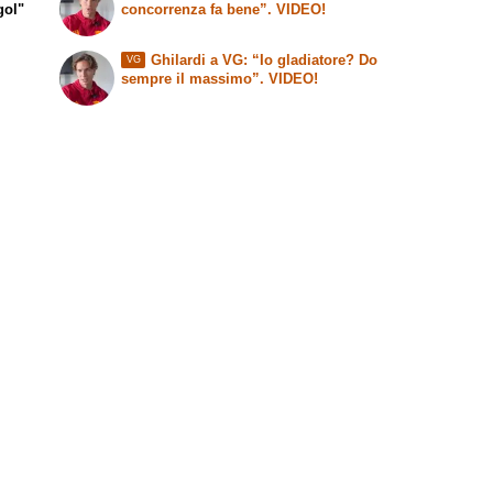
gol"
concorrenza fa bene”. VIDEO!
Ghilardi a VG: “Io gladiatore? Do
VG
.
sempre il massimo”. VIDEO!