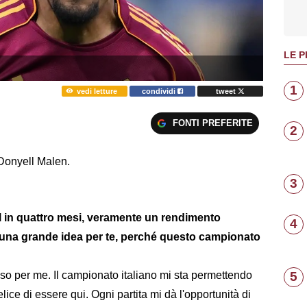
LE P
1
vedi letture
condividi
tweet
FONTI PREFERITE
2
 Donyell Malen.
3
in quattro mesi, veramente un rendimento
4
ta una grande idea per te, perché questo campionato
so per me. Il campionato italiano mi sta permettendo
5
lice di essere qui. Ogni partita mi dà l'opportunità di