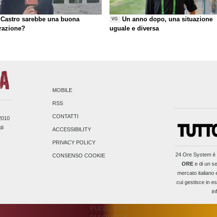
Castro sarebbe una buona
Un anno dopo, una situazione
VG
razione?
uguale e diversa
MOBILE
RSS
CONTATTI
/2010
di
ACCESSIBILITY
PRIVACY POLICY
24 Ore System
è 
CONSENSO COOKIE
ORE
e di un se
mercato italiano 
cui gestisce in es
in