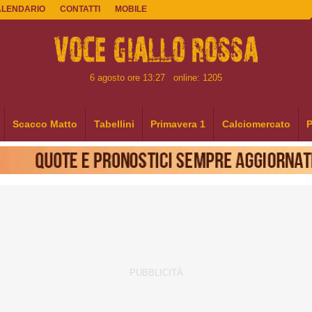
ALENDARIO
CONTATTI
MOBILE
6 agosto ore 13:27
online: 1205
Scacco Matto
Tabellini
Primavera 1
Calciomercato
P