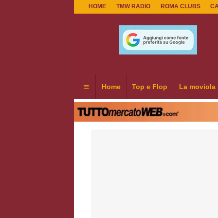
HOME
TMW RADIO
ROMA CLUBS
C
Home
Top e Flop
La moviola