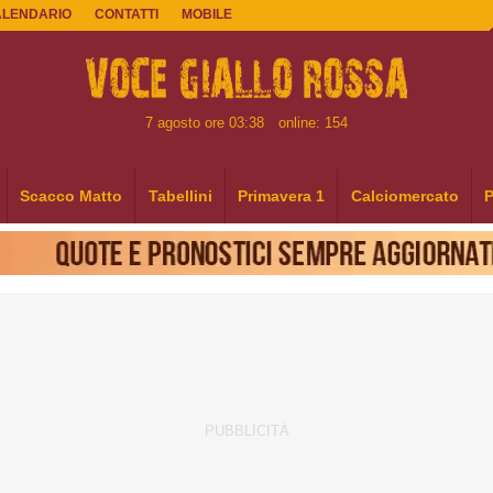
ALENDARIO
CONTATTI
MOBILE
7 agosto ore 03:38
online: 154
Scacco Matto
Tabellini
Primavera 1
Calciomercato
P