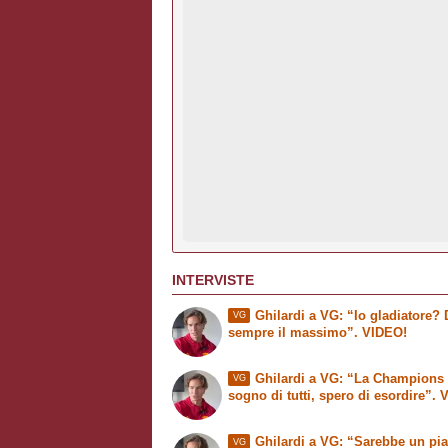
INTERVISTE
Ghilardi a VG: “Io gladiatore?
VG
sempre il massimo”. VIDEO!
Ghilardi a VG: “La Champions 
VG
sogno di tutti, spero di esordire”.
Ghilardi a VG: “Sarebbe un pia
VG