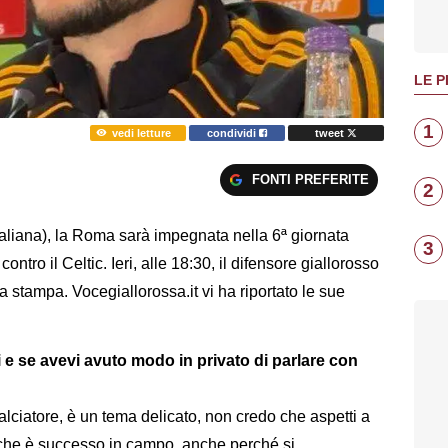
LE P
1
vedi letture
condividi
tweet
FONTI PREFERITE
2
taliana), la Roma sarà impegnata nella 6ª giornata
3
ro il Celtic. Ieri, alle 18:30, il difensore giallorosso
stampa. Vocegiallorossa.it vi ha riportato le sue
e se avevi avuto modo in privato di parlare con
lciatore, è un tema delicato, non credo che aspetti a
che è successo in campo, anche perché si