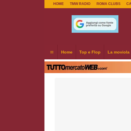
HOME
TMW RADIO
ROMA CLUBS
C
Home
Top e Flop
La moviola