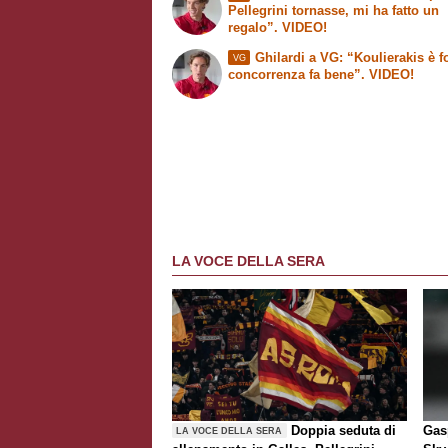
Pellegrini tornasse, mi ha fatto un
regalo”. VIDEO!
Ghilardi a VG: “Koulierakis è fo
VG
concorrenza fa bene”. VIDEO!
LA VOCE DELLA SERA
Doppia seduta di
Gasp
LA VOCE DELLA SERA