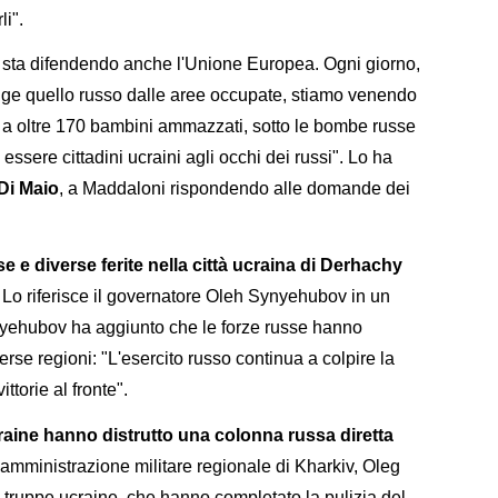
li".
i sta difendendo anche l'Unione Europea. Ogni giorno,
nge quello russo dalle aree occupate, stiamo venendo
o a oltre 170 bambini ammazzati, sotto le bombe russe
 essere cittadini ucraini agli occhi dei russi". Lo ha
Di Maio
, a Maddaloni rispondendo alle domande dei
 e diverse ferite nella città ucraina di Derhachy
. Lo riferisce il governatore Oleh Synyehubov in un
nyehubov ha aggiunto che le forze russe hanno
iverse regioni: "L'esercito russo continua a colpire la
ttorie al fronte".
raine hanno distrutto una colonna russa diretta
ll'amministrazione militare regionale di Kharkiv, Oleg
 truppe ucraine, che hanno completato la pulizia del