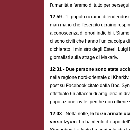
l'umanità e faremo di tutto per perseguir
12:59
- "Il popolo ucraino difendendos
man mano che l'esercito ucraino respi
a conoscenza di orrori indicibili. Siam
ci sono civili che hanno l'unica colpa di
dichiarato il ministro degli Esteri, Luigi
giornalisti sulla strage di Makariv.
12:31
-
Due persone sono state uccise
nella regione nord-orientale di Kharkiv
post su Facebook citato dalla Bbc. Sy
effettuato 66 attacchi di artiglieria in d
popolazione civile, perché non ottiene vi
12:03
- Nella notte,
le forze armate uc
verso Izyum
. Lo ha riferito il capo de
Sinegubov. La fonte ha aggiunto che le