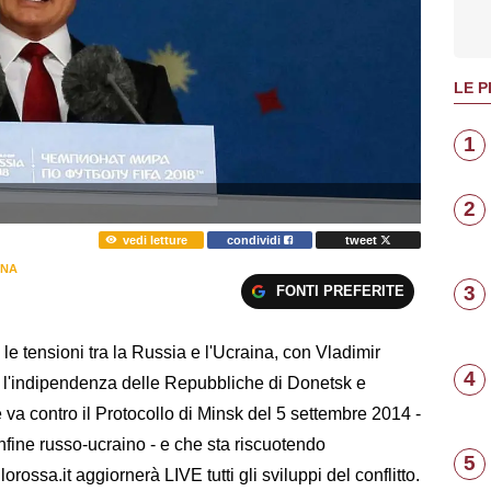
LE P
1
2
vedi letture
condividi
tweet
INA
3
FONTI PREFERITE
e tensioni tra la Russia e l'Ucraina, con Vladimir
4
to l'indipendenza delle Repubbliche di Donetsk e
 contro il Protocollo di Minsk del 5 settembre 2014 -
confine russo-ucraino - e che sta riscuotendo
5
orossa.it aggiornerà LIVE tutti gli sviluppi del conflitto.