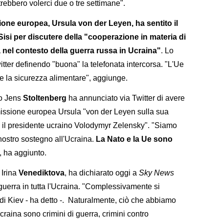
trebbero volerci due o tre settimane".
one europea, Ursula von der Leyen, ha sentito il
isi per discutere della "cooperazione in materia di
a nel contesto della guerra russa in Ucraina"
. Lo
itter definendo "buona" la telefonata intercorsa. "L'Ue
re la sicurezza alimentare", aggiunge.
to Jens
Stoltenberg
ha annunciato via Twitter di avere
missione europea Ursula "von der Leyen sulla sua
on il presidente ucraino Volodymyr Zelensky". "Siamo
 nostro sostegno all'Ucraina.
La Nato e la Ue sono
, ha aggiunto.
 Irina
Venediktova
, ha dichiarato oggi a
Sky News
uerra in tutta l'Ucraina. "Complessivamente si
di Kiev - ha detto -. Naturalmente, ciò che abbiamo
Ucraina sono crimini di guerra, crimini contro