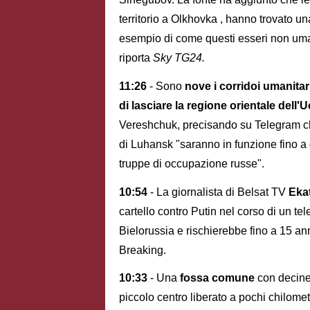
territorio a Olkhovka , hanno trovato un
esempio di come questi esseri non uma
riporta
Sky TG24.
11:26
- Sono
nove i corridoi umanitar
di lasciare la regione orientale dell'
Vereshchuk, precisando su Telegram che
di Luhansk "saranno in funzione fino a q
truppe di occupazione russe".
10:54
- La giornalista di Belsat TV
Eka
cartello contro Putin nel corso di un te
Bielorussia e rischierebbe fino a 15 ann
Breaking.
10:33
- Una
fossa comune
con decine 
piccolo centro liberato a pochi chilomet