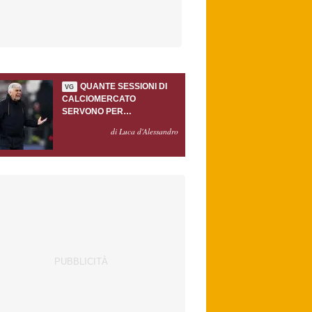
QUANTE SESSIONI DI
VG
CALCIOMERCATO
SERVONO PER
ACCONTENTARE
di Luca d'Alessandro
GASPERINI?