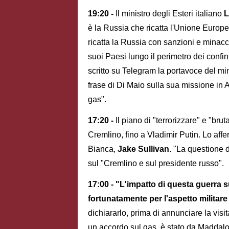
19:20 -
Il ministro degli Esteri italiano
L
è la Russia che ricatta l'Unione Europe
ricatta la Russia con sanzioni e minacce
suoi Paesi lungo il perimetro dei confin
scritto su Telegram la portavoce del mi
frase di Di Maio sulla sua missione in Al
gas".
17:20 -
Il piano di "terrorizzare" e "brutal
Cremlino, fino a Vladimir Putin. Lo aff
Bianca,
Jake Sullivan
. "La questione d
sul "Cremlino e sul presidente russo".
17:00 - "L'impatto di questa guerra s
fortunatamente per l'aspetto militar
dichiararlo, prima di annunciare la visi
un accordo sul gas, è stato da Maddalon