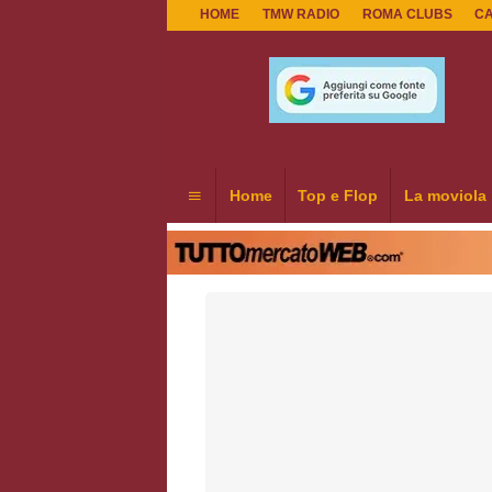
HOME
TMW RADIO
ROMA CLUBS
C
Home
Top e Flop
La moviola