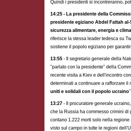
Quindi i presidenti si incontreranno, po
14:25 - La presidente della Commissi
presidente egiziano Abdel Fattah al-S
sicurezza alimentare, energia e clim
riferisce la stessa leader tedesca su Tw
sostiene il popolo egiziano per garanti
13:55
- Il segretario generale della Na
"parlato con la presidente" della Com
recente visita a Kiev e dell'incontro c
determinati a continuare a rafforzare il
uniti e solidali con il popolo ucraino
"
13:27
- Il procuratore generale ucraino,
che la Russia ha commesso crimini di g
contano 1.222 morti solo nella regione 
visto sul campo in tutte le regioni dell'