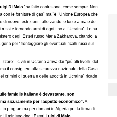
uigi Di Maio
"ha fatto confusione, come sempre. Non
a con le forniture di gas" ma "è l'Unione Europea che
 di nuove restrizioni, rafforzando le forze armate dei
i russi e fornendo armi di ogni tipo all'Ucraina". Lo ha
nistero degli Esteri russo Maria Zakharova, citando la
geria per "fronteggiare gli eventuali ricatti russi sul
izzare" i civili in Ucraina arriva dai "più alti livelli" del
erma il consigliere alla sicurezza nazionale della Casa
ei crimini di guerra e delle atrocità in Ucraina" ricade
ulle famiglie italiane è devastante, non
e ma sicuramente per l'aspetto economico".
A
ta in programma per domani in Algeria per la firma di
i il ministro degli Esteri
Luigi di Maio
.