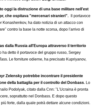
o oggi la distruzione di una base militare nell'est
pr, che ospitava "mercenari stranieri".
Il portavoce
or Konashenkov, ha dato notizia di un attacco con
are" contro la base la notte scorsa, dopo l'arrivo di
s dalla Russia all'Europa attraverso il territorio
Lo ha detto il portavoce del gruppo russo, Sergey
ass. Le forniture odierne, ha precisato Kupriyanov,
myr Zelensky potrebbe incontrare il presidente
ne della battaglia per il controllo del Donbass
. Lo
khailo Podolyak, citato dalla Cnn: "L'Ucraina è pronta
incere, soprattutto nel Donbass. E dopo questo
più forte, dalla quale potrà dettare alcune condizioni.