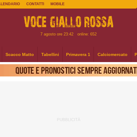
ALENDARIO
CONTATTI
MOBILE
7 agosto ore 23:42
online: 652
Scacco Matto
Tabellini
Primavera 1
Calciomercato
P