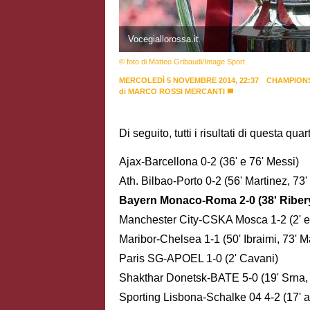
Vocegiallorossa.it
© foto di Matteo Gribaudi/Image Sport
MERCOLEDÌ 5 NOVEMBRE 2014, 22:37
CHAMPION
di
MARCO ROSSI MERCANTI
Di seguito, tutti i risultati di questa 
Ajax-Barcellona 0-2 (36' e 76' Messi)
Ath. Bilbao-Porto 0-2 (56' Martinez, 73'
Bayern Monaco-Roma 2-0 (38' Ribery
Manchester City-CSKA Mosca 1-2 (2' e
Maribor-Chelsea 1-1 (50' Ibraimi, 73' M
Paris SG-APOEL 1-0 (2' Cavani)
Shakthar Donetsk-BATE 5-0 (19' Srna, 48
Sporting Lisbona-Schalke 04 4-2 (17' aut