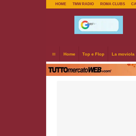
HOME
TMW RADIO
ROMA CLUBS
C
Home
Top e Flop
La moviola