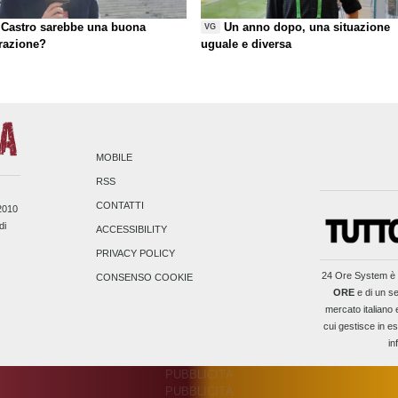
Castro sarebbe una buona
Un anno dopo, una situazione
VG
razione?
uguale e diversa
MOBILE
RSS
CONTATTI
/2010
di
ACCESSIBILITY
PRIVACY POLICY
24 Ore System
è 
CONSENSO COOKIE
ORE
e di un se
mercato italiano 
cui gestisce in es
in