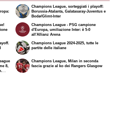
Champions League, sorteggiati i playoff:
ropa:
Borussia-Atalanta, Galatasaray-Juventus e
Bodø/Glimt-Inter
ue!
Champions League - PSG campione
zione
d'Europa, umiliazione Inter: è 5-0
all'Allianz Arena
ayoff.
Champions League 2024-2025, tutte le
d
partite delle italiane
League
Champions League, Milan in seconda
ime 8,
fascia grazie al
ko
dei Rangers Glasgow
n.