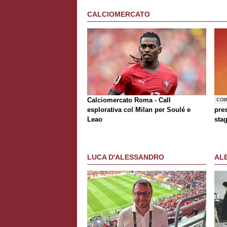
CALCIOMERCATO
Calciomercato Roma - Call
COM
esplorativa col Milan per Soulé e
pre
Leao
sta
LUCA D'ALESSANDRO
AL