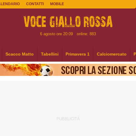
ALENDARIO
CONTATTI
MOBILE
6 agosto ore 20:09
online: 883
Scacco Matto
Tabellini
Primavera 1
Calciomercato
P