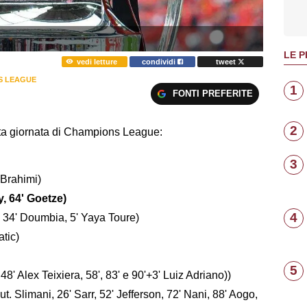
LE P
vedi letture
condividi
tweet
S LEAGUE
1
FONTI PREFERITE
2
quarta giornata di Champions League:
3
 Brahimi)
, 64' Goetze)
4
 34' Doumbia, 5' Yaya Toure)
atic)
5
' Alex Teixiera, 58', 83' e 90'+3' Luiz Adriano))
. Slimani, 26' Sarr, 52' Jefferson, 72' Nani, 88' Aogo,