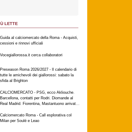
IÙ LETTE
Guida al calciomercato della Roma - Acquisti,
cessioni e rinnovi ufficiali
Vocegiallorossa.it cerca collaboratori
Preseason Roma 2026/2027 - Il calendario di
tutte le amichevoli dei giallorossi: sabato la
sfida al Brighton
CALCIOMERCATO - PSG, ecco Akliouche.
Barcellona, contatti per Rodri. Diomande al
Real Madrid. Fiorentina, Mastantuono arrivato
a Firenze. Milan, no al Galatasaray per Leao
Calciomercato Roma - Call esplorativa col
Milan per Soulé e Leao