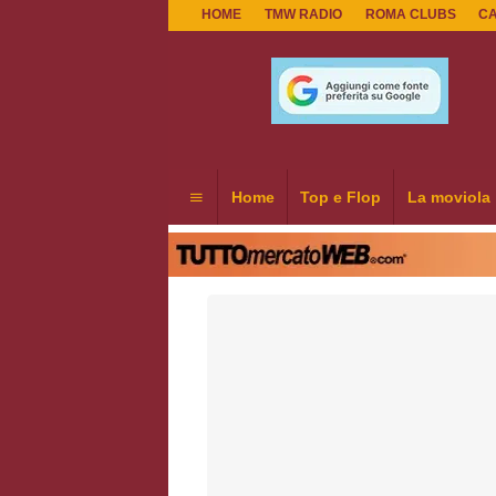
HOME
TMW RADIO
ROMA CLUBS
C
Home
Top e Flop
La moviola