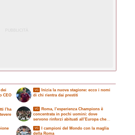
 dei
Inizia la nuova stagione: ecco i nomi
VG
vo CEO
di chi rientra dai prestiti
Roma, l’esperienza Champions è
ti l'ha
VG
concentrata in pochi uomini: dove
stevere
servono rinforzi abituati all’Europa che
conta
pione
I campioni del Mondo con la maglia
VG
della Roma