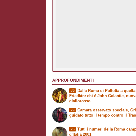
APPROFONDIMENTI
Dalla Roma di Pallotta a quella
VG
Friedkin: chi è John Galantic, nuo
giallorosso
Camara osservato speciale, Grit
VG
guidato tutto il tempo contro il Tra
Tutti i numeri della Roma cam
VG
d'Italia 2001