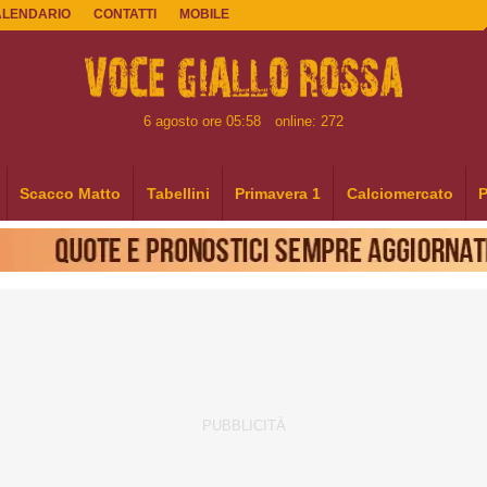
ALENDARIO
CONTATTI
MOBILE
6 agosto ore 05:58
online: 272
Scacco Matto
Tabellini
Primavera 1
Calciomercato
P