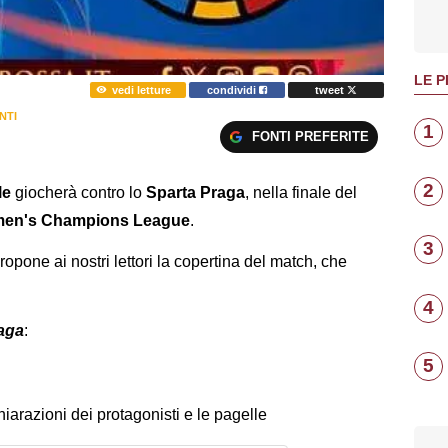
LE P
vedi letture
condividi
tweet
NTI
1
FONTI PREFERITE
2
le
giocherà contro lo
Sparta Praga
, nella finale del
en's Champions League
.
3
opone ai nostri lettori la copertina del match, che
4
aga
:
5
hiarazioni dei protagonisti e le pagelle