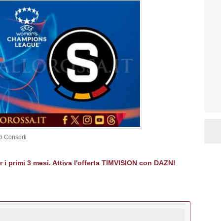
zo Consorti
er i primi 3 mesi. Attiva l'offerta TIMVISION con DAZN!