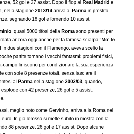
nze, 52 gol e 27 assist. Dopo il flop al
Real Madrid
e
n, nella stagione
2013/14
arriva al
Parma
in prestito
senze, segnando 18 gol e fornendo 10 assist.
minio
: quasi 5000 tifosi della
Roma
sono presenti per
ordata ancora oggi anche per la famosa sciarpa "
Mo' te
l in due stagioni con il Flamengo, aveva scelto la
poche partite tornano i vecchi fantasmi: problemi fisici,
ra-campo finiscono per condizionare la sua esperienza.
e con sole 8 presenze totali, senza lasciare il
entesi al
Parma
nella stagione
2002/03
, quando,
i, esplode con 42 presenze, 26 gol e 5 assist,
le.
si, meglio noto come Gervinho, arriva alla Roma nel
 euro. In giallorosso si mette subito in mostra con la
zando 88 presenze, 26 gol e 17 assist. Dopo alcune