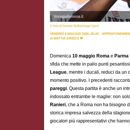
Vocegiallorossa.it
© foto di Daniele Buffa/Image Sport
VENERDÌ 8 MAGGIO 2026, 20:20
APPROFONDIMEN
di
MATTIA GRIECO
Domenica
10 maggio
Roma
e
Parma
sfida che mette in palio punti pesantiss
League
, mentre i ducali, reduci da un o
momento positivo. I precedenti raccon
pareggi
. Questa partita è anche un intr
indossato entrambe le maglie: non solo
Ranieri
, che a Roma non ha bisogno di
storica impresa salvezza della stagion
giocatori più rappresentativi che hanno 