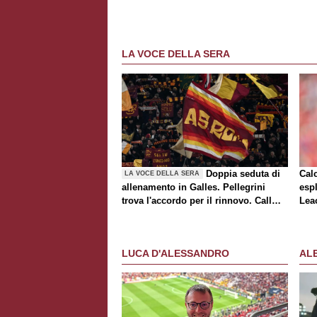
LA VOCE DELLA SERA
Doppia seduta di
Cal
LA VOCE DELLA SERA
allenamento in Galles. Pellegrini
espl
trova l'accordo per il rinnovo. Call
Lea
Roma-Milan di mercato. Nusa chiude
al trasferimento. Presentata la maglia
Away
LUCA D'ALESSANDRO
AL