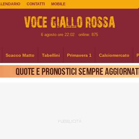
ALENDARIO
CONTATTI
MOBILE
6 agosto ore 22:02
online: 875
Scacco Matto
Tabellini
Primavera 1
Calciomercato
P