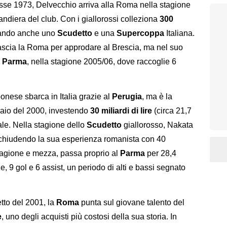
se 1973, Delvecchio arriva alla Roma nella stagione
ndiera del club. Con i giallorossi colleziona
300
stando anche uno
Scudetto
e una
Supercoppa
Italiana.
lascia la Roma per approdare al Brescia, ma nel suo
l
Parma
, nella stagione 2005/06, dove raccoglie 6
ponese sbarca in Italia grazie al
Perugia
, ma è la
nnaio del 2000, investendo
30 miliardi di lire
(circa 21,7
ale. Nella stagione dello
Scudetto
giallorosso, Nakata
, chiudendo la sua esperienza romanista con 40
tagione e mezza, passa proprio al
Parma
per 28,4
e, 9 gol e 6 assist, un periodo di alti e bassi segnato
to del 2001, la
Roma
punta sul giovane talento del
e
, uno degli acquisti più costosi della sua storia. In