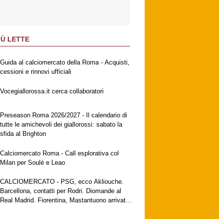
IÙ LETTE
Guida al calciomercato della Roma - Acquisti,
cessioni e rinnovi ufficiali
Vocegiallorossa.it cerca collaboratori
Preseason Roma 2026/2027 - Il calendario di
tutte le amichevoli dei giallorossi: sabato la
sfida al Brighton
Calciomercato Roma - Call esplorativa col
Milan per Soulé e Leao
CALCIOMERCATO - PSG, ecco Akliouche.
Barcellona, contatti per Rodri. Diomande al
Real Madrid. Fiorentina, Mastantuono arrivato
a Firenze. Milan, no al Galatasaray per Leao