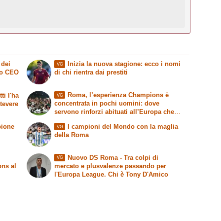
 dei
Inizia la nuova stagione: ecco i nomi
VG
vo CEO
di chi rientra dai prestiti
Roma, l’esperienza Champions è
ti l'ha
VG
concentrata in pochi uomini: dove
stevere
servono rinforzi abituati all’Europa che
conta
pione
I campioni del Mondo con la maglia
VG
della Roma
Nuovo DS Roma - Tra colpi di
VG
ons al
mercato e plusvalenze passando per
l'Europa League. Chi è Tony D'Amico