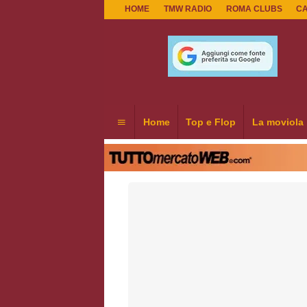
HOME
TMW RADIO
ROMA CLUBS
C
Home
Top e Flop
La moviola