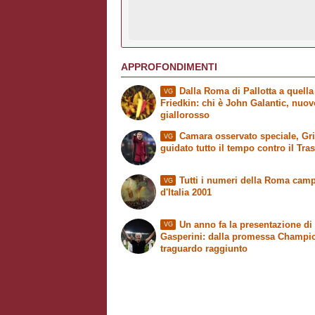
APPROFONDIMENTI
Dalla Roma di Pallotta a quella
VG
Friedkin: chi è John Galantic, nuo
giallorosso
Camara osservato speciale, Grit
VG
guidato tutto il tempo contro il Tra
Tutti i numeri della Roma cam
VG
d'Italia 2001
Un anno fa la presentazione di
VG
Gasperini: dalla promessa Champi
traguardo raggiunto