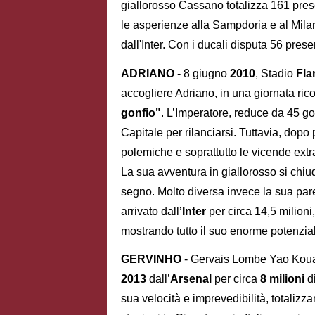
giallorosso Cassano totalizza 161 prese
le asperienze alla Sampdoria e al Mila
dall'Inter. Con i ducali disputa 56 pre
ADRIANO
- 8 giugno
2010
, Stadio
Fla
accogliere Adriano, in una giornata ric
gonfio"
. L’Imperatore, reduce da 45 go
Capitale per rilanciarsi. Tuttavia, dopo 
polemiche e soprattutto le vicende ext
La sua avventura in giallorosso si chiud
segno. Molto diversa invece la sua par
arrivato dall’
Inter
per circa 14,5 milion
mostrando tutto il suo enorme potenzia
GERVINHO
- Gervais Lombe Yao Kouas
2013
dall’
Arsenal
per circa
8 milioni
di
sua velocità e imprevedibilità, totaliz