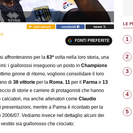
LE P
vedi letture
condividi
tweet
TI
1
FONTI PREFERITE
2
si affronteranno per la
63ª
volta nella loro storia, una
imi: i giallorossi inseguono un posto in
Champions
3
ttimo girone di ritorno, vogliono consolidare il loro
tano di
38 vittorie
per la
Roma
,
11
per il
Parma
e
13
eccio di storie e carriere di protagonisti che hanno
4
 calciatori, ma anche allenatori come
Claudio
 presentazioni, mentre a Parma è ricordato per la
5
e 2006/07. Vediamo invece nel dettaglio alcuni dei
vestito sia giallorosso che crociato: