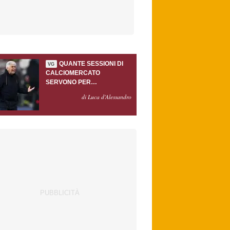
QUANTE SESSIONI DI
VG
CALCIOMERCATO
SERVONO PER
ACCONTENTARE
di Luca d'Alessandro
GASPERINI?