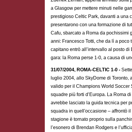
a Glasgow per mettere minuti nelle ga
prestigioso Celtic Park, davanti a una co
presentarono con una formazione di tutto 
Cafu, sbarcato a Roma da pochissimi 
anni: Francesco Totti, che da lì a poco
capitano entrò all’intervallo al posto d
gara: la Roma perse 1-0, a causa di uno
31/07/2004, ROMA-CELTIC 1-0 -
Sette
luglio 2004, allo SkyDome di Toronto, an
valido per il Champions World Soccer Se
squadre più forti d’Europa. La Roma di
avrebbe lasciato la guida tecnica per pro
squadra in quell'occasione – affrontò il
stagione è tornato proprio sulla panchi
l’esonero di Brendan Rodgers e l’ufficia