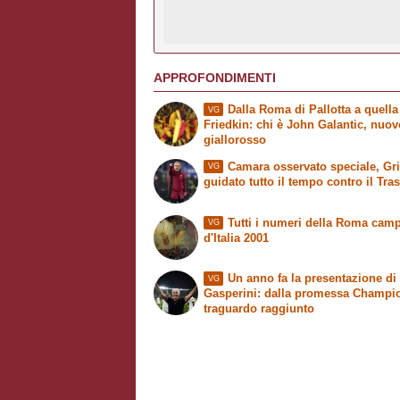
APPROFONDIMENTI
Dalla Roma di Pallotta a quella
VG
Friedkin: chi è John Galantic, nuo
giallorosso
Camara osservato speciale, Grit
VG
guidato tutto il tempo contro il Tra
Tutti i numeri della Roma cam
VG
d'Italia 2001
Un anno fa la presentazione di
VG
Gasperini: dalla promessa Champi
traguardo raggiunto