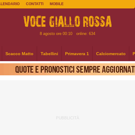
ALENDARIO
CONTATTI
MOBILE
8 agosto ore 00:10
online: 634
Scacco Matto
Tabellini
Primavera 1
Calciomercato
P