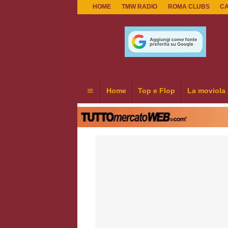
HOME
TMW RADIO
ROMA CLUBS
C
Home
Top e Flop
La moviola