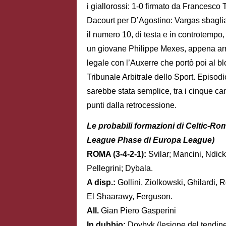
i giallorossi: 1-0 firmato da Francesco T
Dacourt per D’Agostino: Vargas sbaglia 
il numero 10, di testa e in controtempo
un giovane Philippe Mexes, appena arriv
legale con l’Auxerre che portò poi al bl
Tribunale Arbitrale dello Sport. Episodi
sarebbe stata semplice, tra i cinque cam
punti dalla retrocessione.
Le probabili formazioni di Celtic-Rom
League Phase di Europa League)
ROMA (3-4-2-1):
Svilar; Mancini, Ndic
Pellegrini; Dybala.
A disp.:
Gollini, Ziolkowski, Ghilardi, 
El Shaarawy, Ferguson.
All.
Gian Piero Gasperini
In dubbio:
Dovbyk (lesione del tendine 