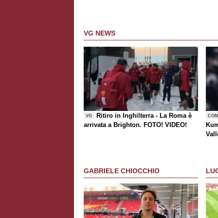
VG NEWS
Ritiro in Inghilterra - La Roma è
VG
COM
arrivata a Brighton. FOTO! VIDEO!
Kum
Vall
risc
GABRIELE CHIOCCHIO
LU