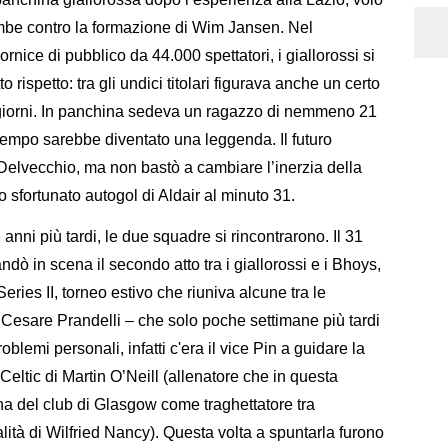
mbe contro la formazione di Wim Jansen. Nel
rnice di pubblico da 44.000 spettatori, i giallorossi si
rispetto: tra gli undici titolari figurava anche un certo
giorni. In panchina sedeva un ragazzo di nemmeno 21
 tempo sarebbe diventato una leggenda. Il futuro
i Delvecchio, ma non bastò a cambiare l’inerzia della
 sfortunato autogol di Aldair al minuto 31.
 anni più tardi, le due squadre si rincontrarono. Il 31
dò in scena il secondo atto tra i giallorossi e i Bhoys,
ries II, torneo estivo che riuniva alcune tra le
 Cesare Prandelli – che solo poche settimane più tardi
blemi personali, infatti c'era il vice Pin a guidare la
 Celtic di Martin O’Neill (allenatore che in questa
na del club di Glasgow come traghettatore tra
lità di Wilfried Nancy). Questa volta a spuntarla furono