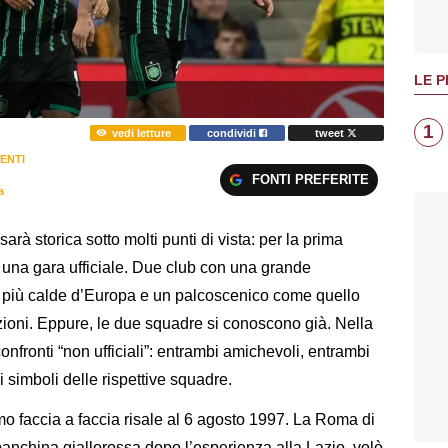
LE P
1
vedi letture
condividi
tweet
ENTI
FONTI PREFERITE
a
sarà storica sotto molti punti di vista: per la prima
n una gara ufficiale. Due club con una grande
a le più calde d’Europa e un palcoscenico come quello
oni. Eppure, le due squadre si conoscono già. Nella
 confronti “non ufficiali”: entrambi amichevoli, entrambi
i simboli delle rispettive squadre.
imo faccia a faccia risale al 6 agosto 1997. La Roma di
nchina giallorossa dopo l’esperienza alla Lazio, volò