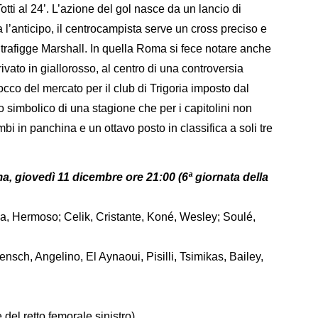
otti al 24’. L’azione del gol nasce da un lancio di
l’anticipo, il centrocampista serve un cross preciso e
, trafigge Marshall. In quella Roma si fece notare anche
ato in giallorosso, al centro di una controversia
occo del mercato per il club di Trigoria imposto dal
o simbolico di una stagione che per i capitolini non
bi in panchina e un ottavo posto in classifica a soli tre
a, giovedì 11 dicembre ore 21:00 (6ª giornata della
ka, Hermoso; Celik, Cristante, Koné, Wesley; Soulé,
Rensch, Angelino, El Aynaoui, Pisilli, Tsimikas, Bailey,
del retto femorale sinistro).