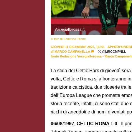
Vocegiallorossa.it
© foto di Federico Titone
GIOVEDÌ 11 DICEMBRE 2025, 16:55
APPROFONDIM
di
MARCO CAMPANELLA
@MRCCMPNLL
fonte Redazione Vocegiallorossa - Marco Campanell
La sfida del Celtic Park di giovedì sera 
volta, Celtic e Roma si affronteranno i
tradizione calcistica, due tifoserie tr
dell’Europa League che promette emozi
storia recente, infatti, ci sono stati due
ricchi di aneddoti e di nomi diventati po
06/08/1997, CELTIC-ROMA 1-0 -
Il pr
Zdenek Zeman, appena arrivato sulla pa