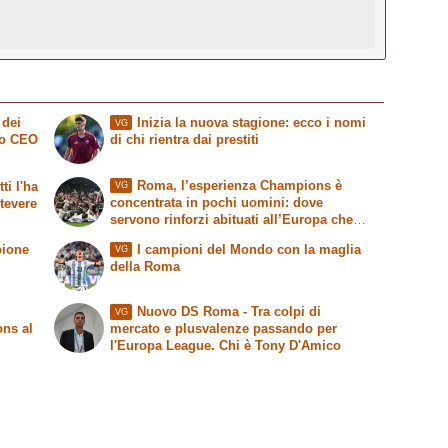
 dei
Inizia la nuova stagione: ecco i nomi
VG
vo CEO
di chi rientra dai prestiti
Roma, l’esperienza Champions è
ti l'ha
VG
concentrata in pochi uomini: dove
stevere
servono rinforzi abituati all’Europa che
conta
pione
I campioni del Mondo con la maglia
VG
della Roma
Nuovo DS Roma - Tra colpi di
VG
ons al
mercato e plusvalenze passando per
l'Europa League. Chi è Tony D'Amico