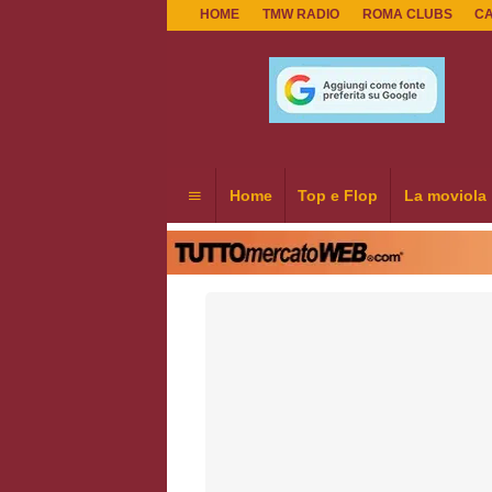
HOME
TMW RADIO
ROMA CLUBS
C
Home
Top e Flop
La moviola