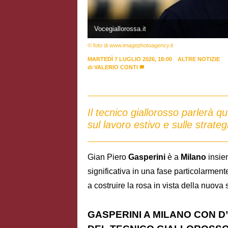
Vocegiallorossa.it
© foto di www.imagephotoagency.it
MARTEDÌ 7 LUGLIO 2026, 18:00
ALTRE NOTIZIE
di
VALERIO CONTI
Il tecnico giallorosso parlerà 
sul lavoro estivo e sulle strateg
Gian Piero
Gasperini
è a
Milano
insie
significativa in una fase particolarmen
a costruire la rosa in vista della nuova 
GASPERINI A MILANO CON D