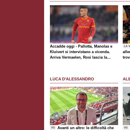
Accadde oggi - Pallotta, Manolas e
LA 
Kluivert si intervistano a vicenda.
alle
Arriva Vermaelen, Rosi lascia la
trov
Roma
Rom
al t
Awa
LUCA D'ALESSANDRO
AL
Avanti un altro: le difficoltà che
VG
VG