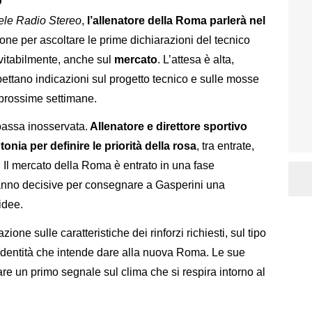
O
ele Radio Stereo
,
l’allenatore della Roma parlerà nel
ione per ascoltare le prime dichiarazioni del tecnico
evitabilmente, anche sul
mercato
. L’attesa è alta,
aspettano indicazioni sul progetto tecnico e sulle mosse
e prossime settimane.
passa inosservata.
Allenatore e direttore sportivo
onia per definire le priorità della rosa
, tra entrate,
. Il mercato della Roma è entrato in una fase
ranno decisive per consegnare a Gasperini una
idee.
zione sulle caratteristiche dei rinforzi richiesti, sul tipo
’identità che intende dare alla nuova Roma. Le sue
 un primo segnale sul clima che si respira intorno al