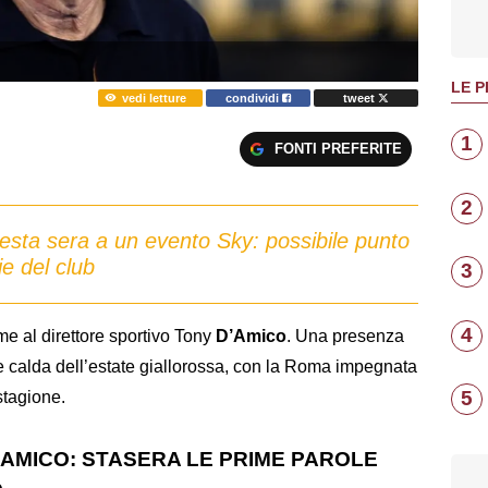
LE P
vedi letture
condividi
tweet
1
FONTI PREFERITE
2
questa sera a un evento Sky: possibile punto
ie del club
3
4
me al direttore sportivo Tony
D’Amico
. Una presenza
te calda dell’estate giallorossa, con la Roma impegnata
5
stagione.
’AMICO: STASERA LE PRIME PAROLE