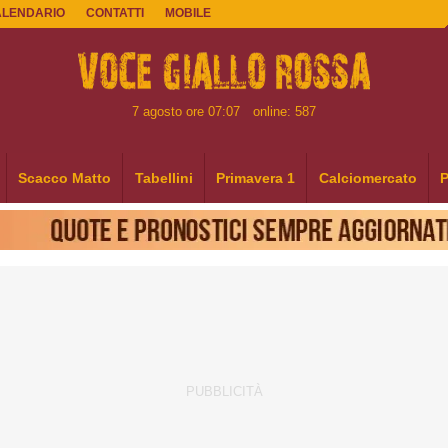
ALENDARIO
CONTATTI
MOBILE
7 agosto ore 07:07
online: 587
Scacco Matto
Tabellini
Primavera 1
Calciomercato
P