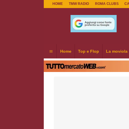
HOME
TMW RADIO
ROMA CLUBS
C
Home
Top e Flop
La moviola