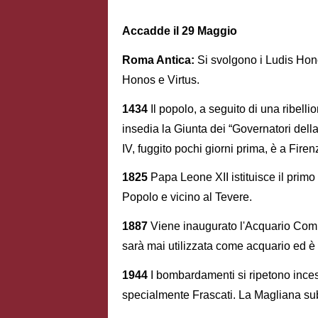
Accadde il 29 Maggio
Roma Antica:
Si svolgono i Ludis Honor
Honos e Virtus.
1434
Il popolo, a seguito di una ribel
insedia la Giunta dei “Governatori del
IV, fuggito pochi giorni prima, è a Firen
1825
Papa Leone XII istituisce il primo 
Popolo e vicino al Tevere.
1887
Viene inaugurato l'Acquario Comu
sarà mai utilizzata come acquario ed è 
1944
I bombardamenti si ripetono incess
specialmente Frascati. La Magliana sub