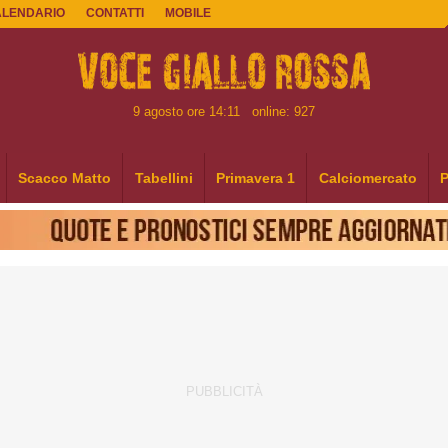
ALENDARIO
CONTATTI
MOBILE
9 agosto ore 14:11
online: 927
Scacco Matto
Tabellini
Primavera 1
Calciomercato
P