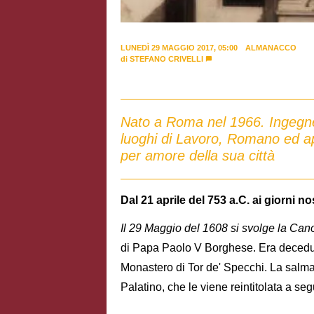
LUNEDÌ 29 MAGGIO 2017, 05:00
ALMANACCO
di
STEFANO CRIVELLI
Nato a Roma nel 1966. Ingegner
luoghi di Lavoro, Romano ed ap
per amore della sua città
Dal 21 aprile del 753 a.C. ai giorni nos
Il 29 Maggio del 1608 si svolge la C
di Papa Paolo V Borghese. Era decedut
Monastero di Tor de' Specchi. La salma 
Palatino, che le viene reintitolata a se