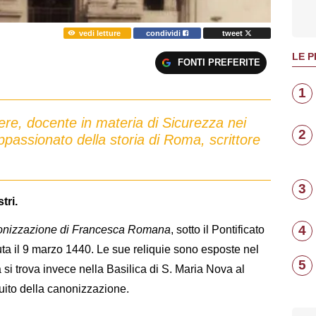
vedi letture
condividi
tweet
LE P
FONTI PREFERITE
1
e, docente in materia di Sicurezza nei
2
passionato della storia di Roma, scrittore
3
tri.
4
anonizzazione di Francesca Romana
, sotto il Pontificato
a il 9 marzo 1440. Le sue reliquie sono esposte nel
5
si trova invece nella Basilica di S. Maria Nova al
guito della canonizzazione.