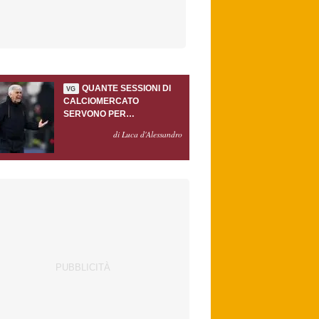
QUANTE SESSIONI DI
VG
CALCIOMERCATO
SERVONO PER
ACCONTENTARE
di Luca d'Alessandro
GASPERINI?