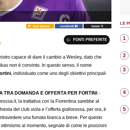
LE P
vedi letture
condividi
tweet
1
FONTI PREFERITE
a
2
nistro capace di dare il cambio a Wesley, dato che
ikas non è convinto. In questo senso, il nome
3
ortini
, individuato come uno degli obiettivi principali
4
ZA TRA DOMANDA
E OFFERTA PER FORTINI
-
rossa.it
, la trattativa con la Fiorentina sarebbe al
5
iesta del club viola e l’offerta giallorossa, per ora, è
 intravedere una fumata bianca a breve. Per questo
are ottimismo al momento, segnale di come le posizioni