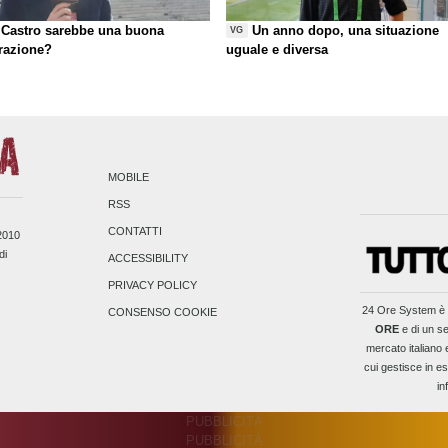
Castro sarebbe una buona
Un anno dopo, una situazione
VG
razione?
uguale e diversa
MOBILE
RSS
CONTATTI
/2010
di
ACCESSIBILITY
PRIVACY POLICY
24 Ore System
è 
CONSENSO COOKIE
ORE
e di un se
mercato italiano 
cui gestisce in es
in