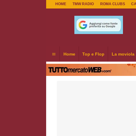
HOME
TMW RADIO
ROMA CLUBS
C
Home
Top e Flop
La moviola