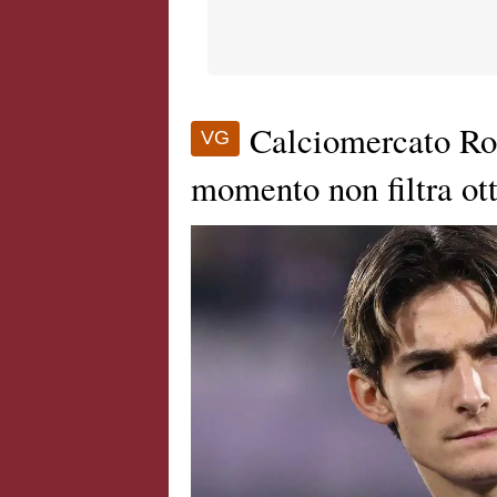
Calciomercato Rom
VG
momento non filtra o