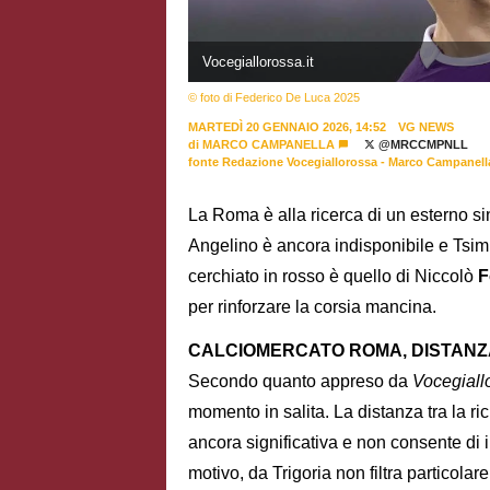
Vocegiallorossa.it
© foto di Federico De Luca 2025
MARTEDÌ 20 GENNAIO 2026, 14:52
VG NEWS
di
MARCO CAMPANELLA
@MRCCMPNLL
fonte Redazione Vocegiallorossa - Marco Campanell
La Roma è alla ricerca di un esterno si
Angelino è ancora indisponibile e Tsim
cerchiato in rosso è quello di Niccolò
F
per rinforzare la corsia mancina.
CALCIOMERCATO ROMA, DISTAN
Secondo quanto appreso da
Vocegiallo
momento in salita. La distanza tra la rich
ancora significativa e non consente di
motivo, da Trigoria non filtra particol