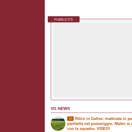
PUBBLICITÀ
VG NEWS
Ritiro in Galles: mattinata in pa
VG
partitella nel pomeriggio. Malen si 
con la squadra. VIDEO!