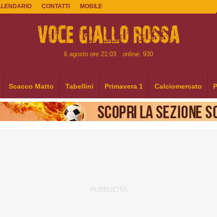
ALENDARIO
CONTATTI
MOBILE
6 agosto ore 21:03
online: 930
Scacco Matto
Tabellini
Primavera 1
Calciomercato
P