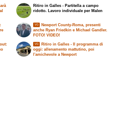
arà
Ritiro in Galles - Partitella a campo
al
ridotto. Lavoro individuale per Malen
c
Newport County-Roma, presenti
VG
re
anche Ryan Friedkin e Michael Gandler.
FOTO! VIDEO!
out:
Ritiro in Galles - Il programma di
VG
uo
oggi: allenamento mattutino, poi
l'amichevole a Newport