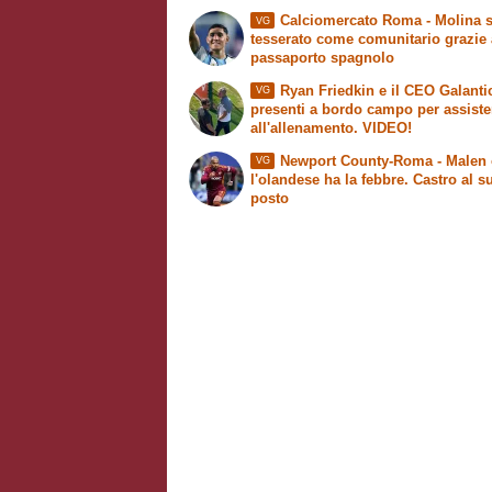
Calciomercato Roma - Molina s
VG
tesserato come comunitario grazie 
passaporto spagnolo
Ryan Friedkin e il CEO Galanti
VG
presenti a bordo campo per assiste
all'allenamento. VIDEO!
Newport County-Roma - Malen 
VG
l'olandese ha la febbre. Castro al s
posto