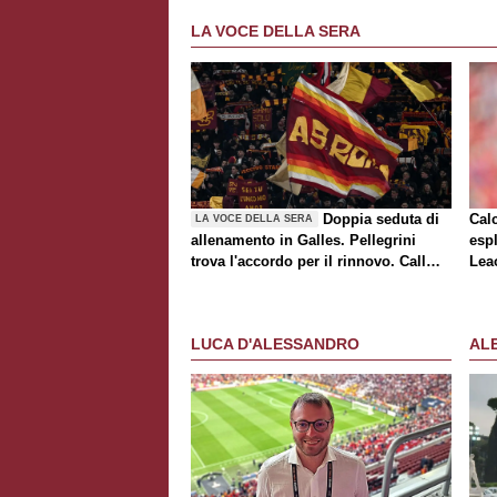
LA VOCE DELLA SERA
Doppia seduta di
Cal
LA VOCE DELLA SERA
allenamento in Galles. Pellegrini
espl
trova l'accordo per il rinnovo. Call
Lea
Roma-Milan di mercato. Nusa chiude
al trasferimento. Presentata la maglia
Away
LUCA D'ALESSANDRO
AL