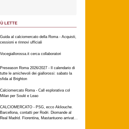
IÙ LETTE
Guida al calciomercato della Roma - Acquisti,
cessioni e rinnovi ufficiali
Vocegiallorossa.it cerca collaboratori
Preseason Roma 2026/2027 - Il calendario di
tutte le amichevoli dei giallorossi: sabato la
sfida al Brighton
Calciomercato Roma - Call esplorativa col
Milan per Soulé e Leao
CALCIOMERCATO - PSG, ecco Akliouche.
Barcellona, contatti per Rodri. Diomande al
Real Madrid. Fiorentina, Mastantuono arrivato
a Firenze. Milan, no al Galatasaray per Leao