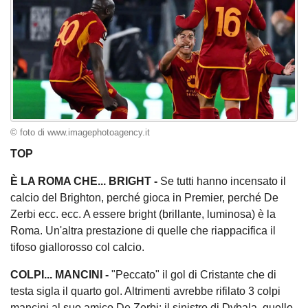
© foto di www.imagephotoagency.it
TOP
È LA ROMA CHE... BRIGHT -
Se tutti hanno incensato il
calcio del Brighton, perché gioca in Premier, perché De
Zerbi ecc. ecc. A essere bright (brillante, luminosa) è la
Roma. Un'altra prestazione di quelle che riappacifica il
tifoso giallorosso col calcio.
COLPI... MANCINI -
"Peccato" il gol di Cristante che di
testa sigla il quarto gol. Altrimenti avrebbe rifilato 3 colpi
mancini al suo amico De Zerbi: il sinistro di Dybala, quello